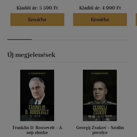
Kiadói ár:
5 590 Ft
Kiadói ár:
4 990 Ft
Kosárba
Kosárba
Új megjelenések
Franklin D. Roosevelt - A
Georgij Zsukov - Sztálin
nép elnöke
pörölye