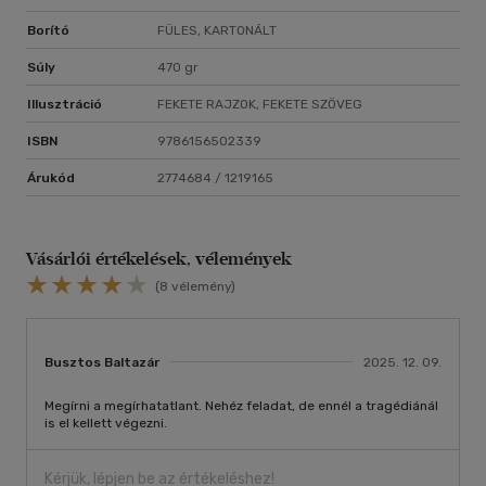
Borító
FÜLES, KARTONÁLT
Súly
470 gr
Illusztráció
FEKETE RAJZOK, FEKETE SZÖVEG
ISBN
9786156502339
Árukód
2774684 / 1219165
Vásárlói értékelések, vélemények
(8 vélemény)
Busztos Baltazár
2025. 12. 09.
Megírni a megírhatatlant. Nehéz feladat, de ennél a tragédiánál
is el kellett végezni.
Kérjük, lépjen be az értékeléshez!