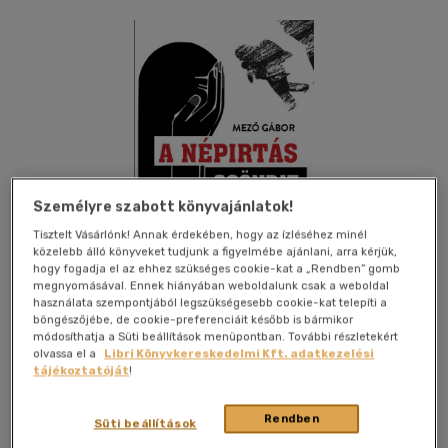
Személyre szabott könyvajánlatok!
Tisztelt Vásárlónk! Annak érdekében, hogy az ízléséhez minél
közelebb álló könyveket tudjunk a figyelmébe ajánlani, arra kérjük,
hogy fogadja el az ehhez szükséges cookie-kat a „Rendben” gomb
megnyomásával. Ennek hiányában weboldalunk csak a weboldal
használata szempontjából legszükségesebb cookie-kat telepíti a
böngészőjébe, de cookie-preferenciáit később is bármikor
módosíthatja a Süti beállítások menüpontban. További részletekért
olvassa el a
Libri Könyvkereskedelmi Kft. adatkezelési
Kívánságlistához adom
Megosztom
tájékoztatóját
!
(8 vélemény)
Rendben
Süti beállítások
Erdélyi Szalon
|
2023
|
magyar nyelvű
|
füles, kartonált
|
331