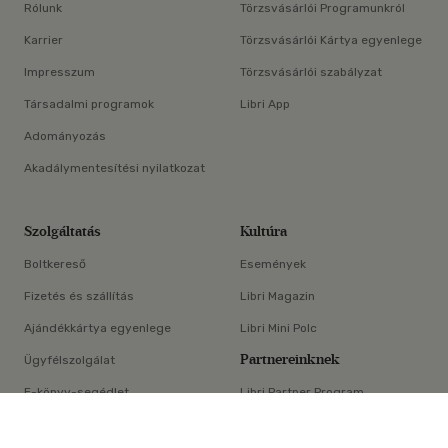
Rólunk
Törzsvásárlói Programunkról
Karrier
Törzsvásárlói Kártya egyenlege
Impresszum
Törzsvásárlói szabályzat
Társadalmi programok
Libri App
Adományozás
Akadálymentesítési nyilatkozat
Szolgáltatás
Kultúra
Boltkereső
Események
Fizetés és szállítás
Libri Magazin
Ajándékkártya egyenlege
Libri Mini Polc
Partnereinknek
Ügyfélszolgálat
E-könyv-segédlet
Libri Partner Program
×
Elállási nyilatkozat
Médiaajánlat