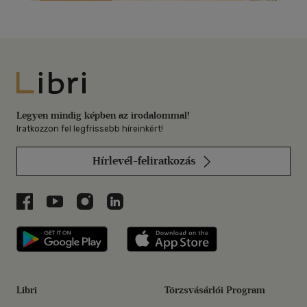
Libri
Legyen mindig képben az irodalommal!
Iratkozzon fel legfrissebb híreinkért!
Hírlevél-feliratkozás
Libri a Facebookon
Libri a Youtube-on
Libri az Instagramon
Libri a LinkedInen
Libri applikáció Szerezd meg: Google P
Libri applikáció 
Libri
Törzsvásárlói Program