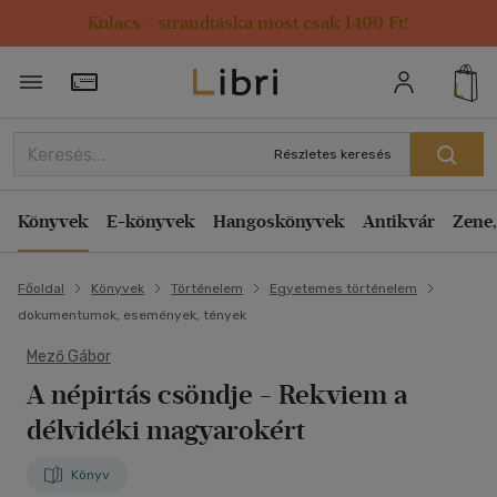
Kulacs / strandtáska most csak 1499 Ft!
Törzsvásárlói Kártya adatai
Részletes keresés
Könyvek
E-könyvek
Hangoskönyvek
Antikvár
Zene,
Főoldal
Könyvek
Történelem
Egyetemes történelem
dokumentumok, események, tények
Mező Gábor
A népirtás csöndje
- Rekviem a
délvidéki magyarokért
Könyv