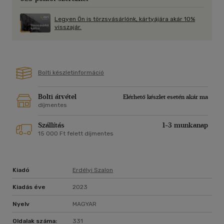
hamis lesz, ha megspóroljuk a tényfeltárást és az ezzel járó
küzdelmet. Nem feledhetjük el a Délvidéket sem, azokat a
Legyen Ön is törzsvásárlónk, kártyájára akár 10%
magyarokat, akiknek többségét teljesen ártatlanul gyilkolták
visszajár.
meg.
Bolti készletinformáció
Bolti átvétel
Elérhető készlet esetén akár ma
díjmentes
Szállítás
1-3 munkanap
15 000 Ft felett díjmentes
Kiadó
Erdélyi Szalon
Kiadás éve
2023
Nyelv
MAGYAR
Oldalak száma:
331