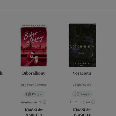
ák
Bíboralkony
Voracious
Orgován Ramóna
Leigh Rivers
Könyv
Könyv
Árinformációk
Árinformációk
Kiadói ár:
Kiadói ár:
6 990 Ft
6 990 Ft