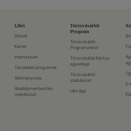
Libri
Törzsvásárlói
Sz
Program
Rólunk
Bo
Törzsvásárlói
Karrier
Fi
Programunkról
Impresszum
Aj
Törzsvásárlói Kártya
eg
egyenlege
Társadalmi programok
Üg
Törzsvásárlói
Adományozás
szabályzat
E-
Akadálymentesítési
Libri App
nyilatkozat
El
eg: Google Play
 applikáció Letölthető az App Store-ból