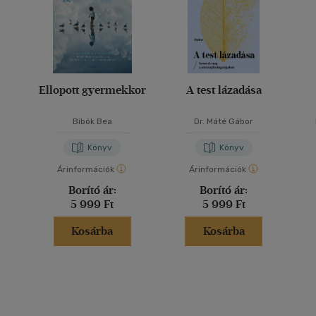
Ellopott gyermekkor
A test lázadása
Bibók Bea
Dr. Máté Gábor
Könyv
Könyv
Árinformációk
Árinformációk
Borító ár:
Borító ár:
5 999 Ft
5 999 Ft
Kosárba
Kosárba