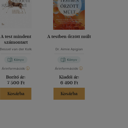
A test mindent
A testben őrzött múlt
Elmélked
számontart
Bessel van der Kolk
Dr. Aimie Apigian
Marcus Aur
Könyv
Könyv
Kön
Árinformációk
Árinformációk
Árinformáci
Borító ár:
Kiadói ár:
Borító 
7 500 Ft
6 490 Ft
2 499 
Kosárba
Kosárba
Kosár