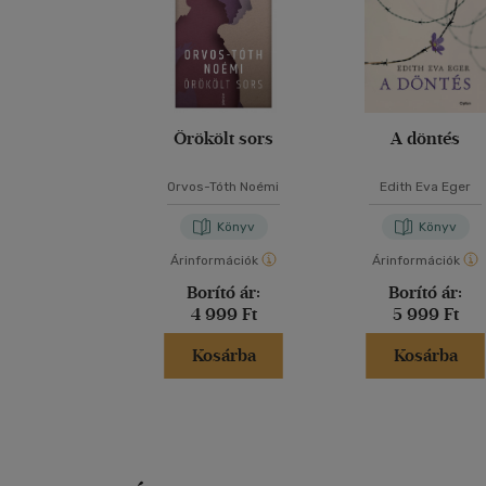
Örökölt sors
A döntés
Orvos-Tóth Noémi
Edith Eva Eger
Könyv
Könyv
Árinformációk
Árinformációk
Borító ár:
Borító ár:
4 999 Ft
5 999 Ft
Kosárba
Kosárba