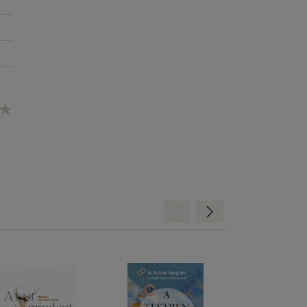
ák
Hátra
Előre