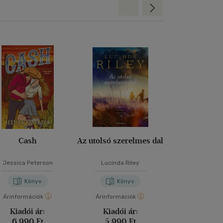
Hátra
Előre
Cash
Az utolsó szerelmes dal
Ha a könyve
tudnán
Jessica Peterson
Lucinda Riley
Kate Ebe
Könyv
Könyv
Kön
Árinformációk
Árinformációk
Árinformáci
Kiadói ár:
Kiadói ár:
Kiadói 
6 990 Ft
5 990 Ft
5 490 