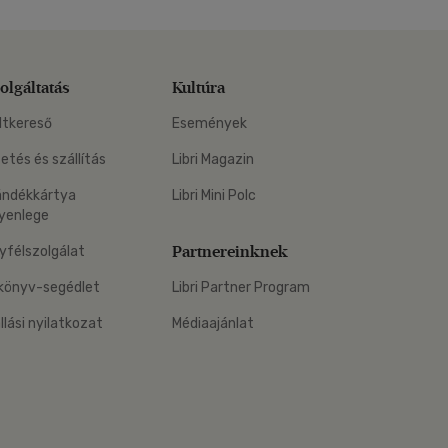
olgáltatás
Kultúra
ltkereső
Események
zetés és szállítás
Libri Magazin
ándékkártya
Libri Mini Polc
yenlege
Partnereinknek
yfélszolgálat
könyv-segédlet
Libri Partner Program
állási nyilatkozat
Médiaajánlat