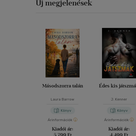
Új megjelenések
Másodszorra talán
Édes kis játszm
Laura Barrow
J. Kenner
Könyv
Könyv
Árinformációk
Árinformációk
Kiadói ár:
Kiadói ár:
5 799 Ft
4 499 Ft