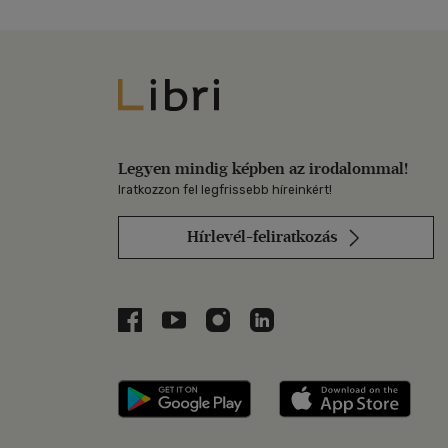
Libri
Legyen mindig képben az irodalommal!
Iratkozzon fel legfrissebb híreinkért!
Hírlevél-feliratkozás
Libri a Facebookon
Libri a Youtube-on
Libri az Instagramon
Libri a LinkedInen
Libri applikáció Szerezd m
Libri