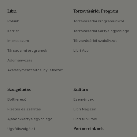
Libri
Törzsvásárlói Program
Rólunk
Törzsvásárlói Programunkról
Karrier
Törzsvásárlói Kártya egyenlege
Impresszum
Törzsvásárlói szabályzat
Társadalmi programok
Libri App
Adományozás
Akadálymentesítési nyilatkozat
Szolgáltatás
Kultúra
Boltkereső
Események
Fizetés és szállítás
Libri Magazin
Ajándékkártya egyenlege
Libri Mini Polc
Partnereinknek
Ügyfélszolgálat