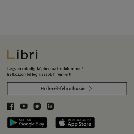
Libri
Legyen mindig képben az irodalommal!
Iratkozzon fel legfrissebb híreinkért!
Hírlevél-feliratkozás
Libri a Facebookon
Libri a Youtube-on
Libri az Instagramon
Libri a LinkedInen
Libri applikáció Szerezd meg: Google P
Libri applikáció 