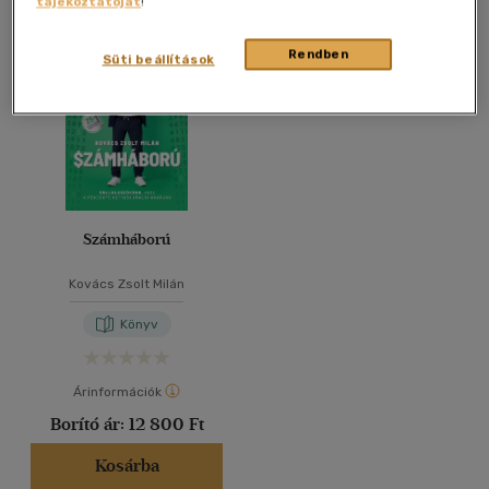
tájékoztatóját
!
Összesen
1
db
40 db / oldal
Rendben
Süti beállítások
Alkalmaz
Számháború
Kovács Zsolt Milán
Könyv
Árinformációk
Borító ár:
12 800 Ft
Kosárba