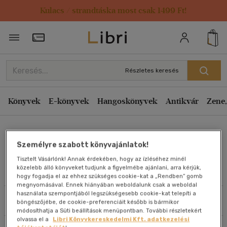
Kulacs / strandtáska most csak 1499 Ft!
Rendezés
Törzsvásárlói Kártya adatai
Rendezés
Kiadás éve szerint csökkenő
Részletes keresés
Kiadás éve szerint növekvő
Ár szerint csökkenő
Könyvek
E-könyvek
Hangoskönyvek
Antikvár
Zene,
Ár szerint növekvő
Kovács Zsolt Milán
Eladott darabszám szerint csökkenő
Személyre szabott könyvajánlatok!
Eladott darabszám szerint növekvő
Tisztelt Vásárlónk! Annak érdekében, hogy az ízléséhez minél
Cím szerint A-Z
közelebb álló könyveket tudjunk a figyelmébe ajánlani, arra kérjük,
Művei
hogy fogadja el az ehhez szükséges cookie-kat a „Rendben” gomb
Szerző szerint A-Z
megnyomásával. Ennek hiányában weboldalunk csak a weboldal
használata szempontjából legszükségesebb cookie-kat telepíti a
Szűrés
Rendezés
böngészőjébe, de cookie-preferenciáit később is bármikor
Megjelenítés
módosíthatja a Süti beállítások menüpontban. További részletekért
olvassa el a
Libri Könyvkereskedelmi Kft. adatkezelési
20 db / oldal