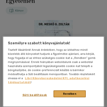
Egyetemen
Könyv
Személyre szabott könyvajánlatok!
Tisztelt Vásárlónk! Annak érdekében, hogy az ízléséhez minél
közelebb álló könyveket tudjunk a figyelmébe ajánlani, arra kérjük,
hogy fogadja el az ehhez szükséges cookie-kat a „Rendben” gomb
megnyomásával. Ennek hiányában weboldalunk csak a weboldal
használata szempontjából legszükségesebb cookie-kat telepíti a
böngészőjébe, de cookie-preferenciáit később is bármikor
módosíthatja a Süti beállítások menüpontban. További részletekért
olvassa el a
Libri Könyvkereskedelmi Kft. adatkezelési
tájékoztatóját
!
Rendben
Süti beállítások
Kívánságlistához adom
Megosztom