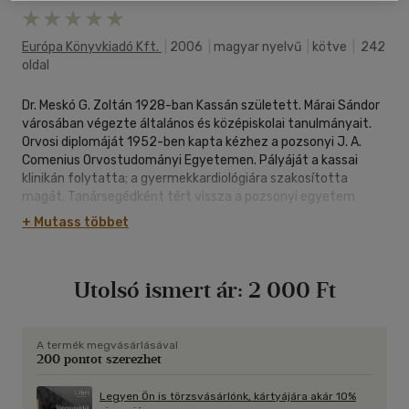
Európa Könyvkiadó Kft.
|
2006
|
magyar nyelvű
|
kötve
|
242
oldal
Dr. Meskó G. Zoltán 1928-ban Kassán született. Márai Sándor
városában végezte általános és középiskolai tanulmányait.
Orvosi diplomáját 1952-ben kapta kézhez a pozsonyi J. A.
Comenius Orvostudományi Egyetemen. Pályáját a kassai
klinikán folytatta; a gyermekkardiológiára szakosította
magát. Tanársegédként tért vissza a pozsonyi egyetem
gyermekklinikájára. 1968-tól kezdve Németországban, majd
+ Mutass többet
az Egyesült Államokban folytatott tudományos kutatást,
kórházi praxist egyre magasabb vezetői pozícióban. 1986-
ban egyetemi magántanár lett a State University of New
Utolsó ismert ár:
2 000 Ft
Yorkon. Tagja a londoni Royal Society of Medicine-nek, az
American Academy of Pediatrics-nek és az American College
of Cardiology-nak. 1998-ban tagjai közé választotta a
Szlovák Orvostudományi és Kardiológiai Társaság, és a
A termék megvásárlásával
200 pontot szerezhet
Christian Hynek - éremmel tüntették ki. Ez az angolul és
németül is napvilágot látott könyve gondos kutatáson
alapuló munka, amelyet az adatok mellett külön hitelesít az a
Legyen Ön is törzsvásárlónk, kártyájára akár 10%