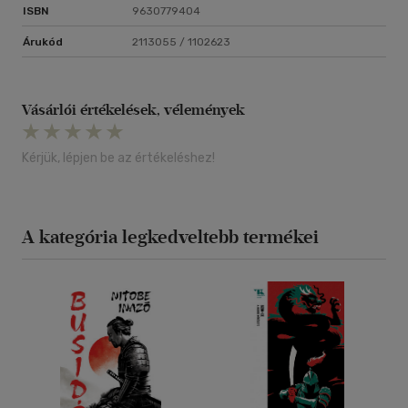
ISBN
9630779404
Árukód
2113055 / 1102623
Vásárlói értékelések, vélemények
Kérjük, lépjen be az értékeléshez!
A kategória legkedveltebb termékei