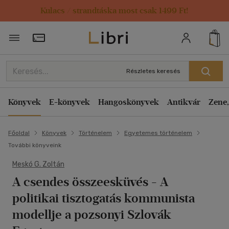
Kulacs / strandtáska most csak 1499 Ft!
Törzsvásárlói Kártya adatai
Részletes keresés
Könyvek
E-könyvek
Hangoskönyvek
Antikvár
Zene,
Főoldal
Könyvek
Történelem
Egyetemes történelem
További könyveink
Meskó G. Zoltán
A csendes összeesküvés
- A
politikai tisztogatás kommunista
modellje a pozsonyi Szlovák