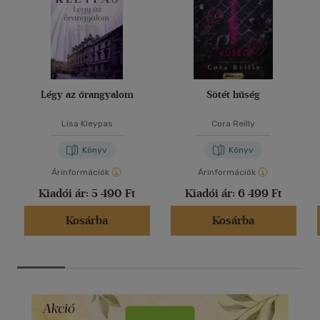
Légy az őrangyalom
Sötét hűség
Lisa Kleypas
Cora Reilly
Könyv
Könyv
Árinformációk
Árinformációk
Kiadói ár:
5 490 Ft
Kiadói ár:
6 499 Ft
Kosárba
Kosárba