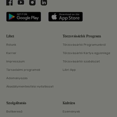
Libri a Facebookon
Libri a Youtube-on
Libri az Instagramon
Libri a LinkedInen
Libri applikáció Szerezd meg: Google P
Libri applikáció 
Libri
Törzsvásárlói Program
Rólunk
Törzsvásárlói Programunkról
Karrier
Törzsvásárlói Kártya egyenlege
Impresszum
Törzsvásárlói szabályzat
Társadalmi programok
Libri App
Adományozás
Akadálymentesítési nyilatkozat
Szolgáltatás
Kultúra
Boltkereső
Események