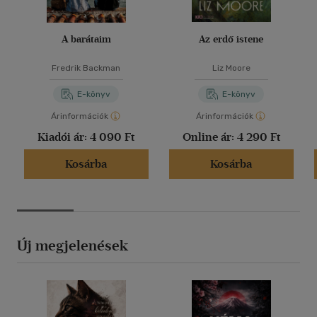
A barátaim
Az erdő istene
Fredrik Backman
Liz Moore
E-könyv
E-könyv
Árinformációk
Árinformációk
Kiadói ár:
4 090 Ft
Online ár:
4 290 Ft
Kosárba
Kosárba
Új megjelenések