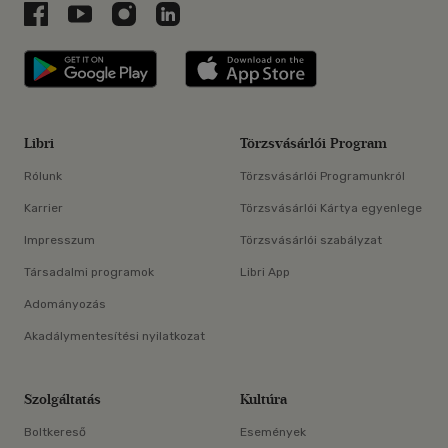
Libri a Facebookon
Libri a Youtube-on
Libri az Instagramon
Libri a LinkedInen
Libri applikáció Szerezd meg: Google P
Libri applikáció 
Libri
Törzsvásárlói Program
Rólunk
Törzsvásárlói Programunkról
Karrier
Törzsvásárlói Kártya egyenlege
Impresszum
Törzsvásárlói szabályzat
Társadalmi programok
Libri App
Adományozás
Akadálymentesítési nyilatkozat
Szolgáltatás
Kultúra
Boltkereső
Események