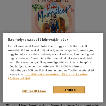
Személyre szabott könyvajánlatok!
Tisztelt Vásárlónk! Annak érdekében, hogy az ízléséhez minél
közelebb álló könyveket tudjunk a figyelmébe ajánlani, arra kérjük,
hogy fogadja el az ehhez szükséges cookie-kat a „Rendben” gomb
megnyomásával. Ennek hiányában weboldalunk csak a weboldal
használata szempontjából legszükségesebb cookie-kat telepíti a
böngészőjébe, de cookie-preferenciáit később is bármikor
módosíthatja a Süti beállítások menüpontban. További részletekért
olvassa el a
Libri Könyvkereskedelmi Kft. adatkezelési
Beleolvasok
Kívánságlistához adom
Megosztom
tájékoztatóját
!
Rendben
Süti beállítások
Álomgyár Kiadó
|
2023
|
magyar nyelvű
"Ez a történet éppoly szövevényes, izgalmas és pezsgő, mint