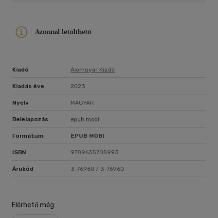
Azonnal letölthető
Kiadó
Álomgyár Kiadó
Kiadás éve
2023
Nyelv
MAGYAR
Belelapozás
epub
mobi
Formátum
EPUB
MOBI
ISBN
9789635705993
Árukód
3-76960 / 3-76960
Elérhető még: