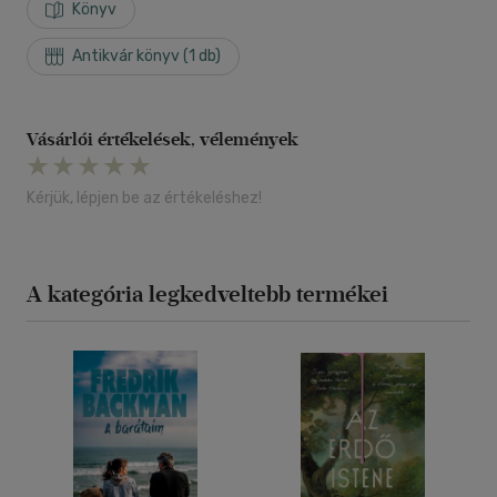
Könyv
Antikvár könyv (1 db)
Vásárlói értékelések, vélemények
Kérjük, lépjen be az értékeléshez!
A kategória legkedveltebb termékei