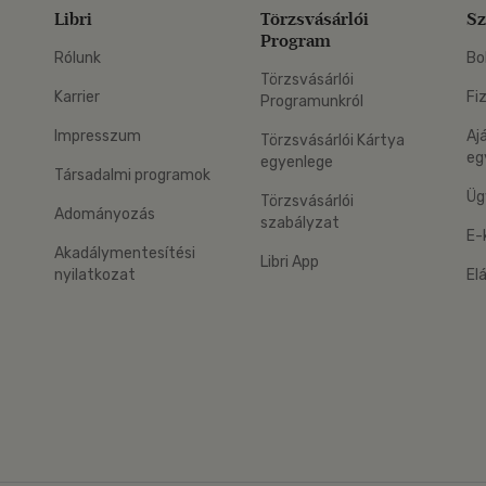
Libri
Törzsvásárlói
Sz
Program
Rólunk
Bo
Törzsvásárlói
Karrier
Fi
Programunkról
Impresszum
Aj
Törzsvásárlói Kártya
eg
egyenlege
Társadalmi programok
Üg
Törzsvásárlói
Adományozás
szabályzat
E-
Akadálymentesítési
Libri App
nyilatkozat
El
eg: Google Play
 applikáció Letölthető az App Store-ból