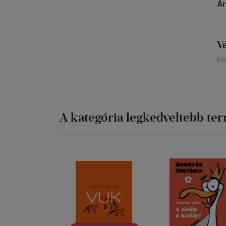
Á
V
Ké
A kategória legkedveltebb te