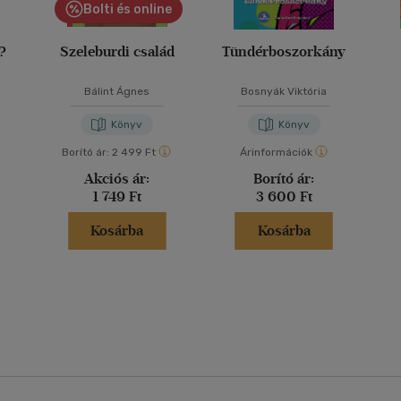
Bolti és online
y?
Szeleburdi család
Tündérboszorkány
Bálint Ágnes
Bosnyák Viktória
Könyv
Könyv
Borító ár:
2 499 Ft
Árinformációk
Akciós ár:
Borító ár:
1 749 Ft
3 600 Ft
Kosárba
Kosárba