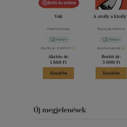
Bolti és online
Vuk
A sirály a királ
Fekete István
Bosnyák Viktória
Könyv
Könyv
Borító ár:
2 699 Ft
Árinformációk
Akciós ár:
Borító ár:
1 889 Ft
3 090 Ft
Kosárba
Kosárba
Új megjelenések