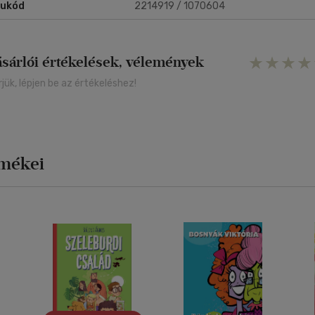
rukód
2214919 / 1070604
ásárlói értékelések, vélemények
rjük, lépjen be az értékeléshez!
rmékei