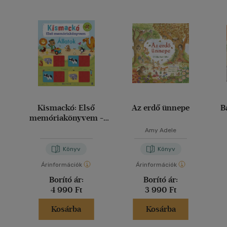
Kismackó: Első
Az erdő ünnepe
B
memóriakönyvem -
Állatok
Amy Adele
Könyv
Könyv
Árinformációk
Árinformációk
Borító ár:
Borító ár:
4 990 Ft
3 990 Ft
Kosárba
Kosárba