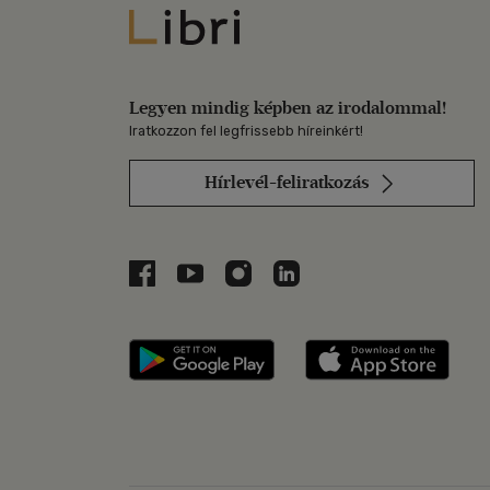
Libri
Legyen mindig képben az irodalommal!
Iratkozzon fel legfrissebb híreinkért!
Hírlevél-feliratkozás
Libri a Facebookon
Libri a Youtube-on
Libri az Instagramon
Libri a LinkedInen
Libri applikáció Szerezd m
Libri