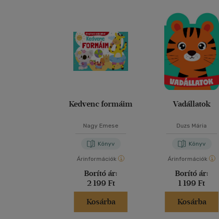
Kedvenc formáim
Vadállatok
Nagy Emese
Duzs Mária
Könyv
Könyv
Árinformációk
Árinformációk
Borító ár:
Borító ár:
2 199 Ft
1 199 Ft
Kosárba
Kosárba