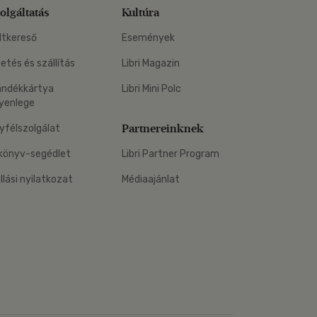
olgáltatás
Kultúra
ltkereső
Események
zetés és szállítás
Libri Magazin
ándékkártya
Libri Mini Polc
yenlege
Partnereinknek
yfélszolgálat
könyv-segédlet
Libri Partner Program
állási nyilatkozat
Médiaajánlat