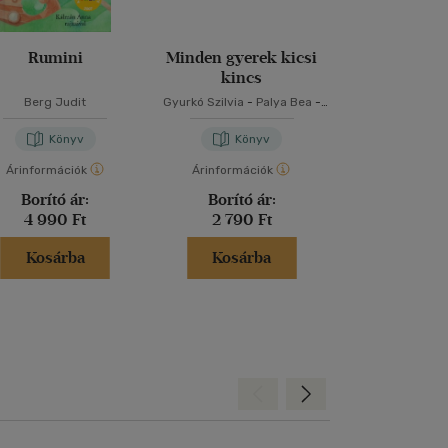
Rumini
Minden gyerek kicsi
Powerless -
kincs
nélkü
Berg Judit
Gyurkó Szilvia
-
Palya Bea
-
Lauren Rob
Szabó T. Anna
Könyv
Könyv
Kön
Árinformációk
Árinformációk
Árinformáci
Borító ár:
Borító ár:
Borító 
4 990 Ft
2 790 Ft
5 999 
Kosárba
Kosárba
Kosár
Hátra
Előre