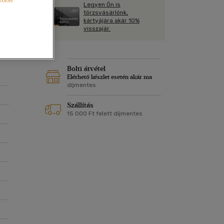
Kártya
Legyen Ön is
st
Vallás, mitológia
m
törzsvásárlónk,
Képeslap
kártyájára akár 10%
és Természet
visszajár.
yv
Naptár
k
Papír, írószer
ok
Bolti átvétel
Elérhető készlet esetén akár ma
díjmentes
Szállítás
15 000 Ft felett díjmentes