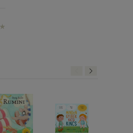
Hátra
Előre