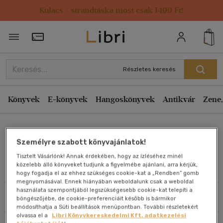
Kulacs / strandtáska most csak 1499 Ft!
Rendezés
Törzsvásárlói Kártya adatai
Rendezés
Kiadás éve szerint csökkenő
Részletes keresés
Kiadás éve szerint növekvő
Ár szerint csökkenő
Könyvek
E-könyvek
Hangoskönyvek
Antikvár
Zene,
Ár szerint növekvő
Dr. Pamela J. Compart
Eladott darabszám szerint csökkenő
Személyre szabott könyvajánlatok!
Eladott darabszám szerint növekvő
Tisztelt Vásárlónk! Annak érdekében, hogy az ízléséhez minél
Cím szerint A-Z
közelebb álló könyveket tudjunk a figyelmébe ajánlani, arra kérjük,
Művei
hogy fogadja el az ehhez szükséges cookie-kat a „Rendben” gomb
Szerző szerint A-Z
megnyomásával. Ennek hiányában weboldalunk csak a weboldal
használata szempontjából legszükségesebb cookie-kat telepíti a
Szűrés
Rendezés
böngészőjébe, de cookie-preferenciáit később is bármikor
Megjelenítés
módosíthatja a Süti beállítások menüpontban. További részletekért
olvassa el a
Libri Könyvkereskedelmi Kft. adatkezelési
20 db / oldal