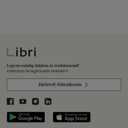
Libri
Legyen mindig képben az irodalommal!
Iratkozzon fel legfrissebb híreinkért!
Hírlevél-feliratkozás
Libri a Facebookon
Libri a Youtube-on
Libri az Instagramon
Libri a LinkedInen
Libri applikáció Szerezd meg: Google P
Libri applikáció 