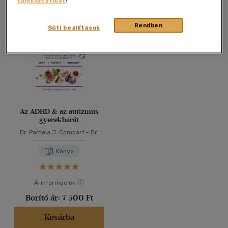
tájékoztatóját
!
Összesen
1
db
40 db / oldal
Rendben
Süti beállítások
Alkalmaz
Az ADHD & az autizmus
gyerekbarát
szakácskönyve
Dr. Pamela J. Compart
-
Dr.
Dana Laake
Könyv
Árinformációk
Borító ár:
7 500 Ft
Kosárba