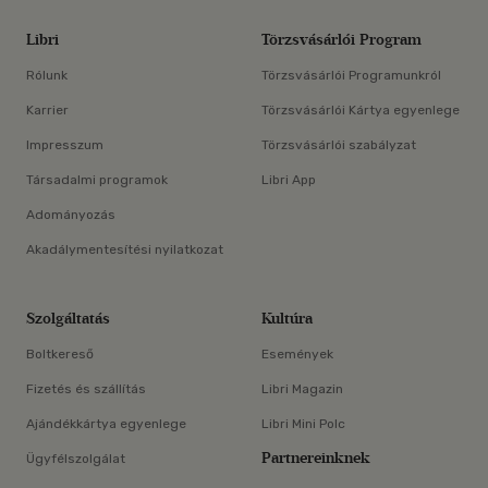
Libri
Törzsvásárlói Program
Rólunk
Törzsvásárlói Programunkról
Karrier
Törzsvásárlói Kártya egyenlege
Impresszum
Törzsvásárlói szabályzat
Társadalmi programok
Libri App
Adományozás
Akadálymentesítési nyilatkozat
Szolgáltatás
Kultúra
Boltkereső
Események
Fizetés és szállítás
Libri Magazin
Ajándékkártya egyenlege
Libri Mini Polc
Partnereinknek
Ügyfélszolgálat