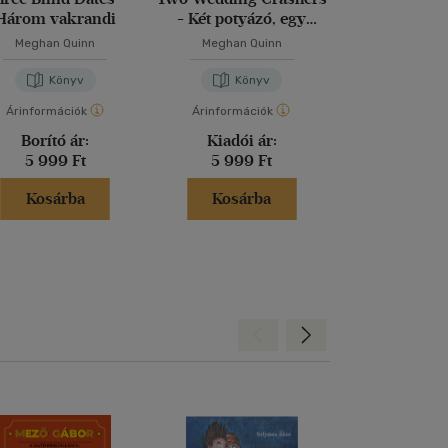
Három vakrandi
- Két potyázó, egy
esküvő
Meghan Quinn
Meghan Quinn
Meghan Q
Könyv
Könyv
Kön
Árinformációk
Árinformációk
Árinformáci
Borító ár:
Kiadói ár:
Borító 
5 999 Ft
5 999 Ft
3 799 
Kosárba
Kosárba
Kosár
Hátra
Előre