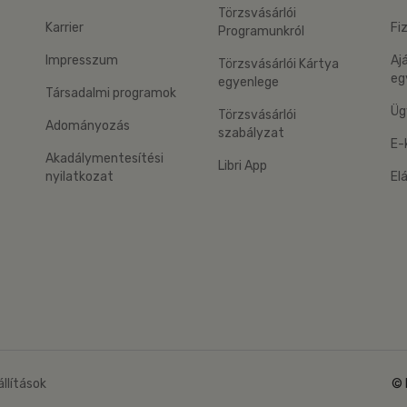
Törzsvásárlói
Karrier
Fi
Programunkról
Impresszum
Aj
Törzsvásárlói Kártya
eg
egyenlege
Társadalmi programok
Üg
Törzsvásárlói
Adományozás
szabályzat
E-
Akadálymentesítési
Libri App
nyilatkozat
El
eg: Google Play
 applikáció Letölthető az App Store-ból
állítások
© 