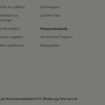
zetés és szállítás
Libri Magazin
ándékkártya
Libri Mini Polc
yenlege
Partnereinknek
yfélszolgálat
könyv-segédlet
Libri Partner Program
állási nyilatkozat
Médiaajánlat
Libri Könyvkereskedelmi Kft. Minden jog fenntartva!