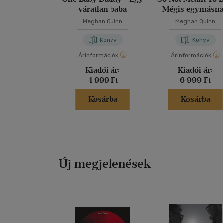
váratlan baba
Mégis egymásn
teremtve?
Meghan Quinn
Meghan Quinn
Könyv
Könyv
Árinformációk
Árinformációk
Kiadói ár:
Kiadói ár:
4 999 Ft
6 999 Ft
Kosárba
Kosárba
Új megjelenések