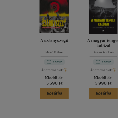
A szárnyszegő
A magyar tenge
kalózai
Mező Gábor
Dezső András
Könyv
Könyv
Árinformációk
Árinformációk
Kiadói ár:
Kiadói ár:
5 590 Ft
5 990 Ft
Kosárba
Kosárba