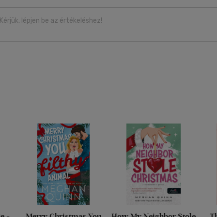
Kérjük, lépjen be az értékeléshez!
e -
Merry Christmas You
How My Neighbor Stole
Th