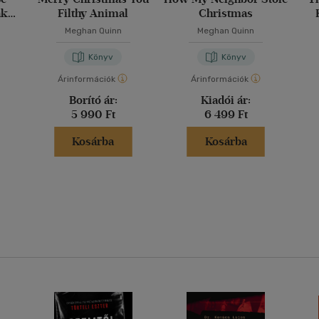
ak
Filthy Animal
Christmas
Meghan Quinn
Meghan Quinn
Könyv
Könyv
Árinformációk
Árinformációk
Borító ár:
Kiadói ár:
5 990 Ft
6 499 Ft
Kosárba
Kosárba