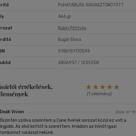
rító
PUHATÁBLÁS, RAGASZTÓKÖTÖTT
rnesandnoble.com
ckáztass mindent a szerelemért!
ly
466 gr
ereted az érzéki, de tartalmas könyveket? Vidd haza nyugodtan,
tszeni fog!
rozat
Rubin Pöttyös
lnőtt olvasóinknak ajánljuk!
rdító
Bugár Elvira
BN
9786151170595
rukód
2806937 / 1239258
ásárlói értékelések,
élemények
(1 vélemény)
Deák Vivien
2026. 07. 19
Őszintén szólva szerintem a Cane fivérek sorozat közül ez volt a
legjobb. Az első kettőt is szerettem. Imádom az írónőt igazi
romkomot varázsol nekünk.