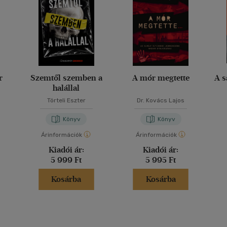
r
Szemtől szemben a
A mór megtette
A s
halállal
Törteli Eszter
Dr. Kovács Lajos
Könyv
Könyv
Árinformációk
Árinformációk
Kiadói ár:
Kiadói ár:
5 999 Ft
5 995 Ft
Kosárba
Kosárba