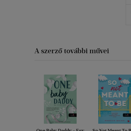
A szerző további művei
One Baby Daddy - Egy
So Not Meant To B