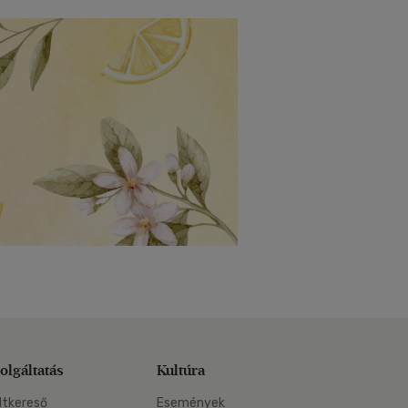
olgáltatás
Kultúra
ltkereső
Események