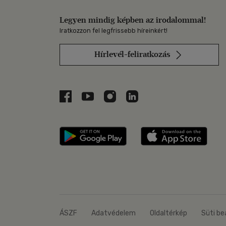
Legyen mindig képben az irodalommal!
Iratkozzon fel legfrissebb híreinkért!
Hírlevél-feliratkozás
Libri a Facebookon
Libri a Youtube-on
Libri az Instagramon
Libri a LinkedInen
Libri applikáció Szerezd m
Libri
ÁSZF
Adatvédelem
Oldaltérkép
Süti be