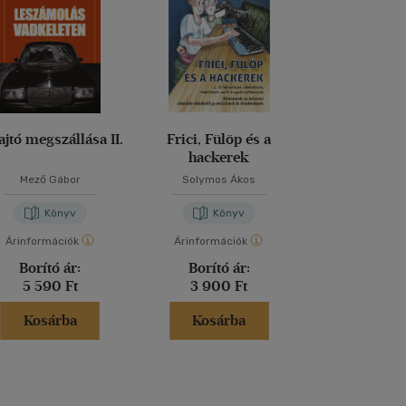
ajtó megszállása II.
Frici, Fülöp és a
Esély nél
hackerek
Tragédiák tes
Mező Gábor
Solymos Ákos
Dr. Jekkel Ga
Könyv
Könyv
Kön
Árinformációk
Árinformációk
Árinformáci
Borító ár:
Borító ár:
Borító 
5 590 Ft
3 900 Ft
2 930 
Kosárba
Kosárba
Kosár