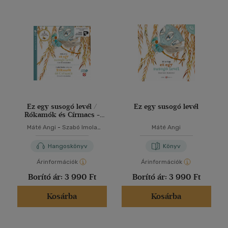
Ez egy susogó levél /
Ez egy susogó levél
Rókamók és Círmacs -
Hangoskönyv
Máté Angi
-
Szabó Imola
Máté Angi
Julianna
Hangoskönyv
Könyv
Árinformációk
Árinformációk
Borító ár:
3 990 Ft
Borító ár:
3 990 Ft
Kosárba
Kosárba