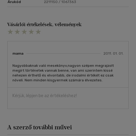
Árukód
2211150 / 1067363
Vásárlói értékelések, vélemények
mama
2011. 01. 01.
Nagyobbaknak való mesekönyv,nagyon szépen megrajzolt
megírt történetek vannak benne, van ami szerintem kissé
nehezen érthető és elvontabb, de irodalmi értékét ez csak
növeli. Nem minden kisgyermek számára élvezetes.
Kérjük, lépjen be az értékeléshez!
A szerző további művei