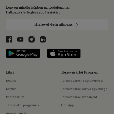
Legyen mindig képben az irodalommal!
Iratkozzon fel legfrissebb híreinkért!
Hírlevél-feliratkozás
Libri a Facebookon
Libri a Youtube-on
Libri az Instagramon
Libri a LinkedInen
Libri applikáció Szerezd meg: Google P
Libri applikáció 
Libri
Törzsvásárlói Program
Rólunk
Törzsvásárlói Programunkról
Karrier
Törzsvásárlói Kártya egyenlege
Impresszum
Törzsvásárlói szabályzat
Társadalmi programok
Libri App
Adományozás