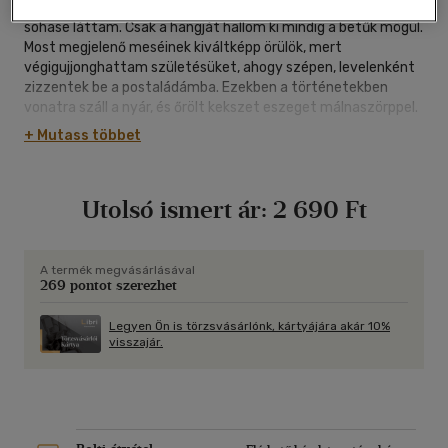
"Van nekem egy régi barátom, Máté Anginak hívják, még
sohase láttam. Csak a hangját hallom ki mindig a betűk mögül.
Most megjelenő meséinek kiváltképp örülök, mert
végigujjonghattam születésüket, ahogy szépen, levelenként
zizzentek be a postaládámba. Ezekben a történetekben
vonatra száll a nyár, és őrölt kekszet eszeget málnaszörppel.
A nap leszöszmögi bajszáról a pihepuhákat. Az almák
+ Mutass többet
gömbölyeket énekelnek. A sün muszog a ribiszkebogyós
hátával. Fagylaltok gombóckodnak szép illatozással. Máté
Angiból ősi regemondók hangja szól, világa mégis friss és új
Utolsó ismert ár:
2 690 Ft
nekünk. Nem csoda, hogy így csillog-villog, varázslat hívta
létre! És a mesék terét tágítják Szulyovszky Sarolta tenger-
lendülettel könyvlapra kicsapó illusztrációi." - Lackfi János
A termék megvásárlásával
269 pontot szerezhet
Legyen Ön is törzsvásárlónk, kártyájára akár 10%
visszajár.