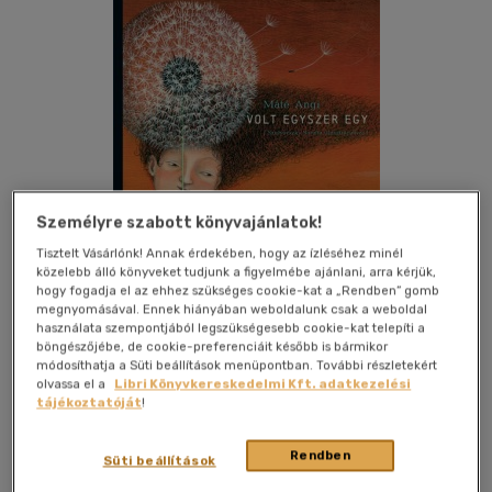
Személyre szabott könyvajánlatok!
Tisztelt Vásárlónk! Annak érdekében, hogy az ízléséhez minél
közelebb álló könyveket tudjunk a figyelmébe ajánlani, arra kérjük,
hogy fogadja el az ehhez szükséges cookie-kat a „Rendben” gomb
megnyomásával. Ennek hiányában weboldalunk csak a weboldal
használata szempontjából legszükségesebb cookie-kat telepíti a
böngészőjébe, de cookie-preferenciáit később is bármikor
Kívánságlistához adom
Megosztom
módosíthatja a Süti beállítások menüpontban. További részletekért
olvassa el a
Libri Könyvkereskedelmi Kft. adatkezelési
tájékoztatóját
!
Pozsonyi Pagony Kft.
|
2010
|
magyar nyelvű
|
cérnafűzött,
keménytáblás
|
44 oldal
Rendben
Süti beállítások