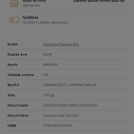
Bolti átvétel
Elérhető készlet esetén akár ma
díjmentes
Szállítás
15 000 Ft felett díjmentes
Kiadó
Pozsonyi Pagony Kft.
Kiadás éve
2010
Nyelv
MAGYAR
Oldalak száma:
44
Borító
CÉRNAFŰZÖTT, KEMÉNYTÁBLÁS
Súly
370 gr
Illusztráció
SZULYOVSZKY SAROLTA RAJZAI
Illusztrátor
Szulyovszky Sarolta
ISBN
9789639727953