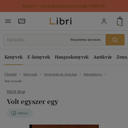
Kulacs / strandtáska most csak 1499 Ft!
Törzsvásárlói Kártya adatai
Részletes keresés
Könyvek
E-könyvek
Hangoskönyvek
Antikvár
Zene,
Főoldal
Könyvek
Gyermek és ifjúsági
Mesekönyv
Mai mesék
Máté Angi
Volt egyszer egy
Könyv