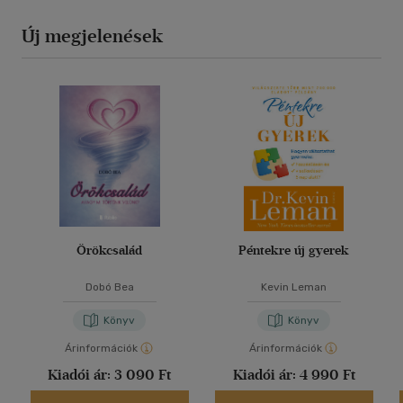
Új megjelenések
Örökcsalád
Péntekre új gyerek
Dobó Bea
Kevin Leman
Könyv
Könyv
Árinformációk
Árinformációk
Kiadói ár:
3 090 Ft
Kiadói ár:
4 990 Ft