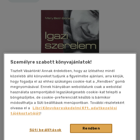
Személyre szabott könyvajánlatok!
Tisztelt Vásárlónk! Annak érdekében, hogy az ízléséhez minél
közelebb álló könyveket tudjunk a figyelmébe ajánlani, arra kérjük,
hogy fogadja el az ehhez szükséges cookie-kat a „Rendben” gomb
megnyomásával. Ennek hiányában weboldalunk csak a weboldal
használata szempontjából legszükségesebb cookie-kat telepíti a
böngészőjébe, de cookie-preferenciáit később is bármikor
módosíthatja a Süti beállítások menüpontban. További részletekért
olvassa el a
Libri Könyvkereskedelmi Kft. adatkezelési
tájékoztatóját
!
Kívánságlistához adom
Megosztom
Rendben
Süti beállítások
Szent István Társulat
|
2011
|
magyar nyelvű
|
kartonált
|