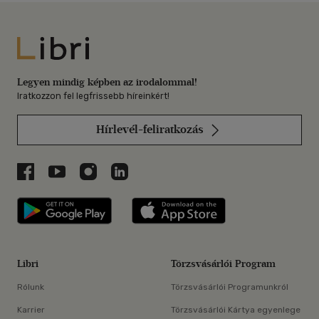
Libri
Legyen mindig képben az irodalommal!
Iratkozzon fel legfrissebb híreinkért!
Hírlevél-feliratkozás
Libri a Facebookon
Libri a Youtube-on
Libri az Instagramon
Libri a LinkedInen
Libri applikáció Szerezd meg: Google P
Libri applikáció 
Libri
Törzsvásárlói Program
Rólunk
Törzsvásárlói Programunkról
Karrier
Törzsvásárlói Kártya egyenlege