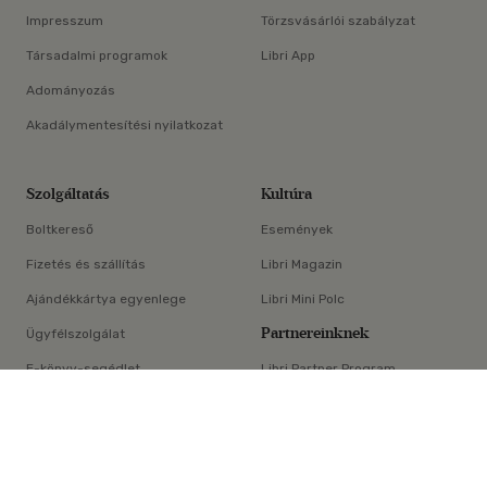
Impresszum
Törzsvásárlói szabályzat
Társadalmi programok
Libri App
Adományozás
Akadálymentesítési nyilatkozat
Szolgáltatás
Kultúra
Boltkereső
Események
Fizetés és szállítás
Libri Magazin
Ajándékkártya egyenlege
Libri Mini Polc
Partnereinknek
Ügyfélszolgálat
E-könyv-segédlet
Libri Partner Program
×
Elállási nyilatkozat
Médiaajánlat