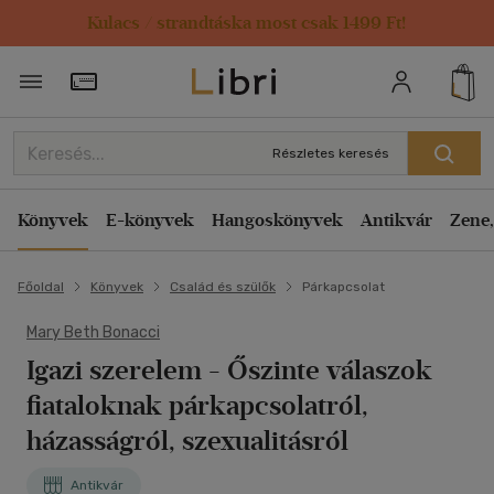
Kulacs / strandtáska most csak 1499 Ft!
Törzsvásárlói Kártya adatai
Részletes keresés
Könyvek
E-könyvek
Hangoskönyvek
Antikvár
Zene,
Főoldal
Könyvek
Család és szülők
Párkapcsolat
Mary Beth Bonacci
Igazi szerelem
- Őszinte válaszok
fiataloknak párkapcsolatról,
házasságról, szexualitásról
Antikvár