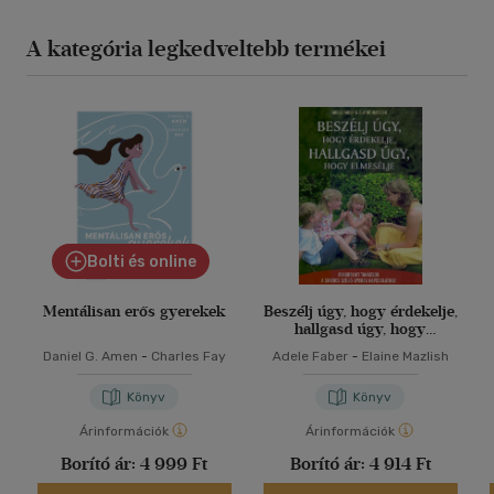
A kategória legkedveltebb termékei
Bolti és online
Mentálisan erős gyerekek
Beszélj úgy, hogy érdekelje,
hallgasd úgy, hogy
elmesélje
Daniel G. Amen
-
Charles Fay
Adele Faber
-
Elaine Mazlish
Könyv
Könyv
Árinformációk
Árinformációk
Borító ár:
4 999 Ft
Borító ár:
4 914 Ft