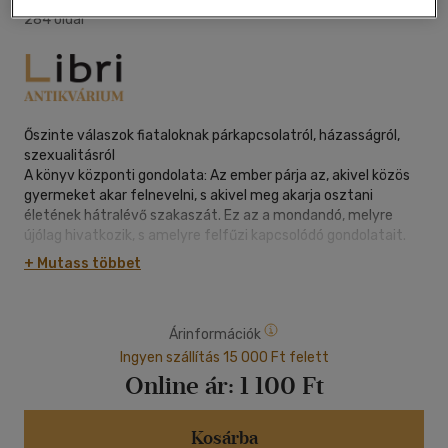
284 oldal
Őszinte válaszok fiataloknak párkapcsolatról, házasságról,
szexualitásról
A könyv központi gondolata: Az ember párja az, akivel közös
gyermeket akar felnevelni, s akivel meg akarja osztani
életének hátralévő szakaszát. Ez az a mondandó, melyre
újólag hivatkozik, s amelyre felfűzi kapcsolódó gondolatait.
Az olvasó kérdések-válaszok formájában kap meg minden
+ Mutass többet
életkorából következő problémára megnyugtató feleletet a
szerzőtől. Olyan könyv ez, mely a serdülőkkel, az ifjú
korosztállyal és a fiatal felnőttekkel foglalkozó lelki vezetők
Árinformációk
munkáját hasznosan egészíti ki. Eligazítja a fiatalokat a
tekintetben, hogy miként értékeljék viszonyukat egymáshoz
Ingyen szállítás 15 000 Ft felett
és Istenhez, aki teremtőtársának tekinti a házasulandókat.
Online ár:
1 100 Ft
Kosárba