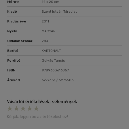
Méret:
14 x 20 cm
Kiadó
Szent István Társulat
Kiadás éve
2011
Nyelv
MAGYAR
Oldalak száma:
284
Borító
KARTONÁLT
Fordító
Gulyás Tamás
ISBN
9789633616857
Árukód
6277331 / 5276503
Vásárlói értékelések, vélemények
Kérjük, lépjen be az értékeléshez!