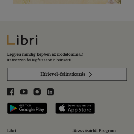
Libri
Legyen mindig képben az irodalommal!
Iratkozzon fel legfrissebb híreinkért!
Hírlevél-feliratkozás
Libri a Facebookon
Libri a Youtube-on
Libri az Instagramon
Libri a LinkedInen
Libri applikáció Szerezd meg: Google P
Libri applikáció 
Libri
Törzsvásárlói Program