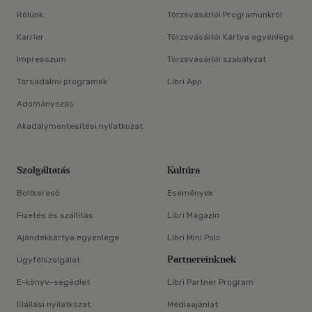
Rólunk
Törzsvásárlói Programunkról
Karrier
Törzsvásárlói Kártya egyenlege
Impresszum
Törzsvásárlói szabályzat
Társadalmi programok
Libri App
Adományozás
Akadálymentesítési nyilatkozat
Szolgáltatás
Kultúra
Boltkereső
Események
Fizetés és szállítás
Libri Magazin
Ajándékkártya egyenlege
Libri Mini Polc
Partnereinknek
Ügyfélszolgálat
E-könyv-segédlet
Libri Partner Program
Elállási nyilatkozat
Médiaajánlat