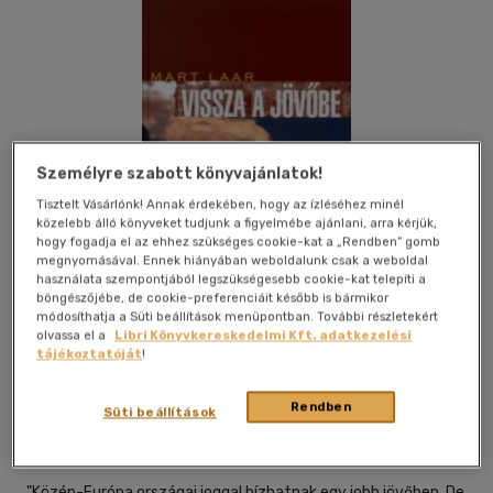
Személyre szabott könyvajánlatok!
Tisztelt Vásárlónk! Annak érdekében, hogy az ízléséhez minél
közelebb álló könyveket tudjunk a figyelmébe ajánlani, arra kérjük,
hogy fogadja el az ehhez szükséges cookie-kat a „Rendben” gomb
megnyomásával. Ennek hiányában weboldalunk csak a weboldal
használata szempontjából legszükségesebb cookie-kat telepíti a
böngészőjébe, de cookie-preferenciáit később is bármikor
módosíthatja a Süti beállítások menüpontban. További részletekért
olvassa el a
Libri Könyvkereskedelmi Kft. adatkezelési
Kívánságlistához adom
Megosztom
tájékoztatóját
!
Rendben
Süti beállítások
Kairosz Könyvkiadó Kft.
|
2002
|
magyar nyelvű
|
kötve
|
182
oldal
"Közép-Európa országai joggal bízhatnak egy jobb jövőben. De