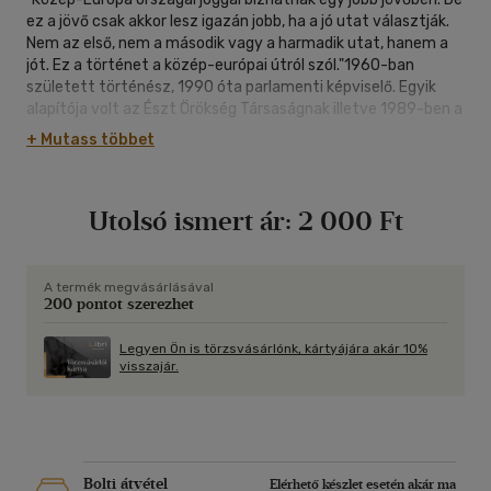
ez a jövő csak akkor lesz igazán jobb, ha a jó utat választják.
Nem az első, nem a második vagy a harmadik utat, hanem a
jót. Ez a történet a közép-európai útról szól."1960-ban
született történész, 1990 óta parlamenti képviselő. Egyik
alapítója volt az Észt Örökség Társaságnak illetve 1989-ben a
Kereszténydemokrata Uniónak. 1992-től 1994-ig, majd 1999-
+ Mutass többet
től lemondásáig Észtország miniszterelnöke volt.
Utolsó ismert ár:
2 000 Ft
A termék megvásárlásával
200 pontot szerezhet
Legyen Ön is törzsvásárlónk, kártyájára akár 10%
visszajár.
Bolti átvétel
Elérhető készlet esetén akár ma