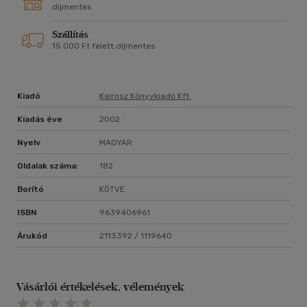
díjmentes
Szállítás
15 000 Ft felett díjmentes
Kiadó
Kairosz Könyvkiadó Kft.
Kiadás éve
2002
Nyelv
MAGYAR
Oldalak száma:
182
Borító
KÖTVE
ISBN
9639406961
Árukód
2113392 / 1119640
Vásárlói értékelések, vélemények