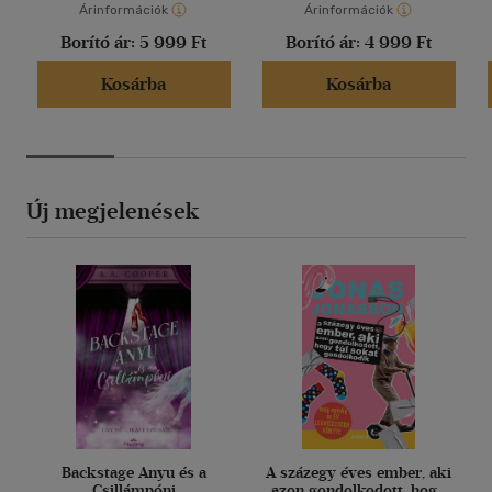
Árinformációk
Árinformációk
Borító ár:
5 999 Ft
Borító ár:
4 999 Ft
Kosárba
Kosárba
Új megjelenések
Backstage Anyu és a
A százegy éves ember, aki
Csillámpóni
azon gondolkodott, hogy