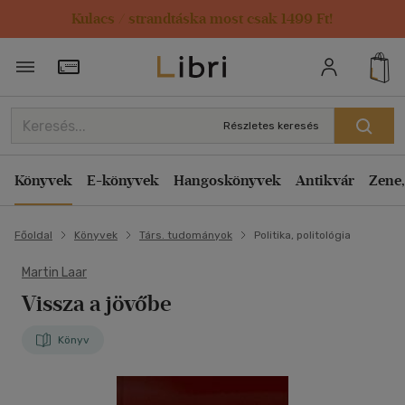
Kulacs / strandtáska most csak 1499 Ft!
Törzsvásárlói Kártya adatai
Részletes keresés
Könyvek
E-könyvek
Hangoskönyvek
Antikvár
Zene,
Főoldal
Könyvek
Társ. tudományok
Politika, politológia
Martin Laar
Vissza a jövőbe
Könyv