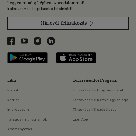
Legyen mindig képben az irodalommal!
Iratkozzon fel legfrissebb híreinkért!
Hírlevél-feliratkozás
Libri a Facebookon
Libri a Youtube-on
Libri az Instagramon
Libri a LinkedInen
Libri applikáció Szerezd meg: Google P
Libri applikáció 
Libri
Törzsvásárlói Program
Rólunk
Törzsvásárlói Programunkról
Karrier
Törzsvásárlói Kártya egyenlege
Impresszum
Törzsvásárlói szabályzat
Társadalmi programok
Libri App
Adományozás