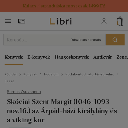
Kulacs / strandtáska most csak 1499 Ft!
Törzsvásárlói Kártya adatai
Részletes keresés
Könyvek
E-könyvek
Hangoskönyvek
Antikvár
Zene,
Főoldal
Könyvek
Irodalom
Irodalomtud., -történet, -elm.
Esszé
Somos Zsuzsanna
Skóciai Szent Margit (1046-1093
nov.16.) az Árpád-házi királylány és
a viking kor