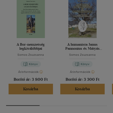
A Bor-nemzetség
A humanista Janus
legkiválóbbjai
Pannonius és Mátyás
könyvtára
Somos Zsuzsanna
Somos Zsuzsanna
Könyv
Könyv
Árinformációk
Árinformációk
Borító ár:
3 800 Ft
Borító ár:
3 300 Ft
Kosárba
Kosárba