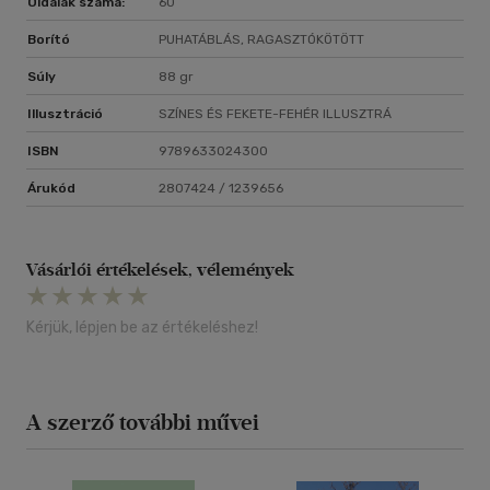
Oldalak száma:
60
Borító
PUHATÁBLÁS, RAGASZTÓKÖTÖTT
Súly
88 gr
Illusztráció
SZÍNES ÉS FEKETE-FEHÉR ILLUSZTRÁ
ISBN
9789633024300
Árukód
2807424 / 1239656
Vásárlói értékelések, vélemények
Kérjük, lépjen be az értékeléshez!
A szerző további művei