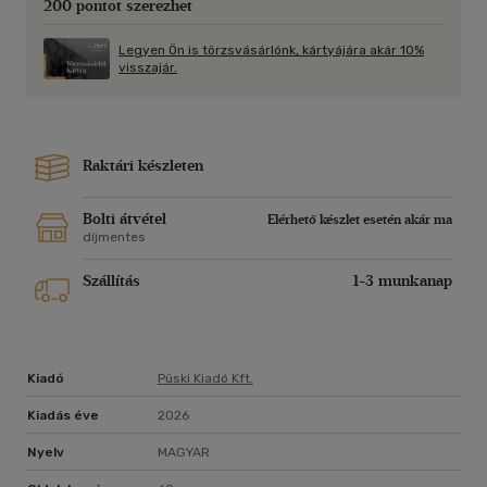
200 pontot szerezhet
ősanyjaként, I. István angol király nagyanyjaként.
Legyen Ön is törzsvásárlónk, kártyájára akár 10%
visszajár.
Raktári készleten
Bolti átvétel
Elérhető készlet esetén akár ma
díjmentes
Szállítás
1-3 munkanap
Kiadó
Püski Kiadó Kft.
Kiadás éve
2026
Nyelv
MAGYAR