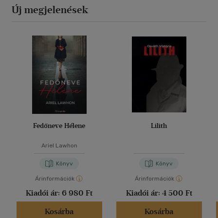
Új megjelenések
Fedőneve Hélene
Lilith
Ariel Lawhon
Könyv
Könyv
Árinformációk
Árinformációk
Kiadói ár:
6 980 Ft
Kiadói ár:
4 500 Ft
Kosárba
Kosárba