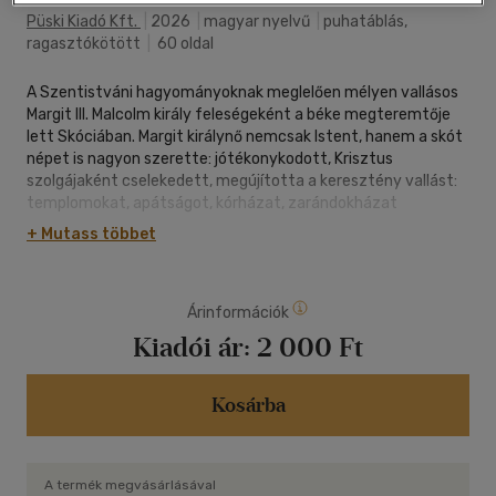
Püski Kiadó Kft.
|
2026
|
magyar nyelvű
|
puhatáblás,
ragasztókötött
|
60 oldal
A Szentistváni hagyományoknak meglelően mélyen vallásos
Margit III. Malcolm király feleségeként a béke megteremtője
lett Skóciában. Margit királynő nemcsak Istent, hanem a skót
népet is nagyon szerette: jótékonykodott, Krisztus
szolgájaként cselekedett, megújította a keresztény vallást:
templomokat, apátságot, kórházat, zarándokházat
építtetett, szent iratokat szerzett be, zsinatokat hívott
+ Mutass többet
össze, ahol ő maga érvelt, királynői hímzőszobát létesített,
ahol kézimunkákra tanította a nemesek lányait, és ezzel a
kereskedelmet is fellendítette. 1250-ben IV. Ince pápa
Árinformációk
szentté avatta, 1673-ban X. Kelemen pápa Skócia
patrónájává avatta. A krónikák szerint nem volt nála szebb
Kiadói ár:
2 000 Ft
jellem a skót történelemben, "minden tisztaság és szentség
inkarnációja volt". Szent Margit életének lényege Isten-
szeretete és a katolikus vallás kiterjesztése az egész népre.
Kosárba
Skóciai Szent Margit királynő tevékenységében egyesítette
Árpád-házi Szent Margit és Szent Erzsébet működését:
hosszan tartó, nagy hatást gyakorolt kelta rokonainkra,
A termék megvásárlásával
gyermekei révén a skót és angol trónra a Plantagenet család