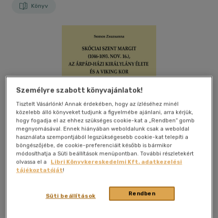
Könyv
Személyre szabott könyvajánlatok!
Tisztelt Vásárlónk! Annak érdekében, hogy az ízléséhez minél
közelebb álló könyveket tudjunk a figyelmébe ajánlani, arra kérjük,
hogy fogadja el az ehhez szükséges cookie-kat a „Rendben” gomb
megnyomásával. Ennek hiányában weboldalunk csak a weboldal
használata szempontjából legszükségesebb cookie-kat telepíti a
böngészőjébe, de cookie-preferenciáit később is bármikor
módosíthatja a Süti beállítások menüpontban. További részletekért
olvassa el a
Libri Könyvkereskedelmi Kft. adatkezelési
tájékoztatóját
!
Kívánságlistához adom
Megosztom
Rendben
Süti beállítások