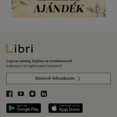
Libri
Legyen mindig képben az irodalommal!
Iratkozzon fel legfrissebb híreinkért!
Hírlevél-feliratkozás
Libri a Facebookon
Libri a Youtube-on
Libri az Instagramon
Libri a LinkedInen
Libri applikáció Szerezd meg: Google P
Libri applikáció 