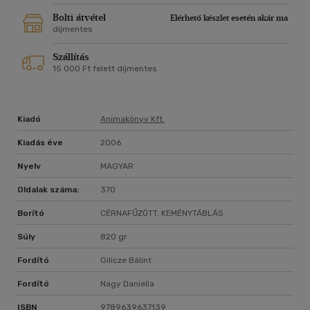
is, akik miatt ez az egész dolog létrejött.
Bolti átvétel
Elérhető készlet esetén akár ma
díjmentes
Szállítás
15 000 Ft felett díjmentes
Kiadó
Animakönyv Kft.
Kiadás éve
2006
Nyelv
MAGYAR
Oldalak száma:
370
Borító
CÉRNAFŰZÖTT, KEMÉNYTÁBLÁS
Súly
820 gr
Fordító
Gilicze Bálint
Fordító
Nagy Daniella
ISBN
9789639637139