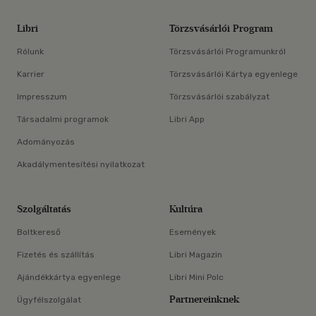
Libri
Törzsvásárlói Program
Rólunk
Törzsvásárlói Programunkról
Karrier
Törzsvásárlói Kártya egyenlege
Impresszum
Törzsvásárlói szabályzat
Társadalmi programok
Libri App
Adományozás
Akadálymentesítési nyilatkozat
Szolgáltatás
Kultúra
Boltkereső
Események
Fizetés és szállítás
Libri Magazin
Ajándékkártya egyenlege
Libri Mini Polc
Partnereinknek
Ügyfélszolgálat