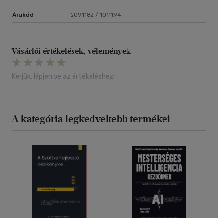
Árukód
2091182 / 1011194
Vásárlói értékelések, vélemények
Kérjük, lépjen be az értékeléshez!
A kategória legkedveltebb termékei