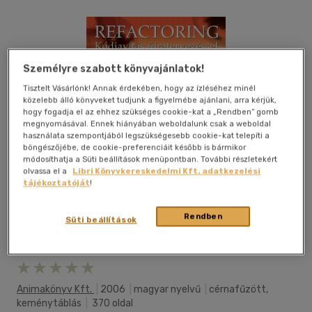
Személyre szabott könyvajánlatok!
Tisztelt Vásárlónk! Annak érdekében, hogy az ízléséhez minél
közelebb álló könyveket tudjunk a figyelmébe ajánlani, arra kérjük,
hogy fogadja el az ehhez szükséges cookie-kat a „Rendben” gomb
megnyomásával. Ennek hiányában weboldalunk csak a weboldal
használata szempontjából legszükségesebb cookie-kat telepíti a
böngészőjébe, de cookie-preferenciáit később is bármikor
módosíthatja a Süti beállítások menüpontban. További részletekért
olvassa el a
Libri Könyvkereskedelmi Kft. adatkezelési
tájékoztatóját
!
Rendben
Süti beállítások
Kívánságlistához adom
Megosztom
Animakönyv Kft.
|
2006
|
magyar nyelvű
|
cérnafűzött,
keménytáblás
|
370 oldal