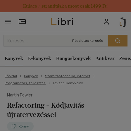
Kulacs / strandtáska most csak 1499 Ft!
Törzsvásárlói Kártya adatai
Részletes keresés
Könyvek
E-könyvek
Hangoskönyvek
Antikvár
Zene,
Főoldal
Könyvek
Számítástechnika, internet
Programozás, fejlesztés
További könyveink
Martin Fowler
Refactoring
- Kódjavítás
újratervezéssel
Könyv