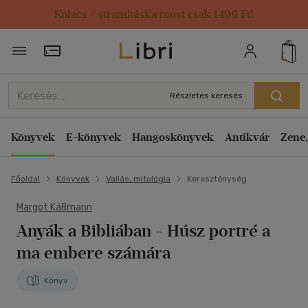
Kulacs / strandtáska most csak 1499 Ft!
Törzsvásárlói Kártya adatai
Részletes keresés
Könyvek
E-könyvek
Hangoskönyvek
Antikvár
Zene,
Főoldal
Könyvek
Vallás, mitológia
Kereszténység
Margot Käßmann
Anyák a Bibliában
- Húsz portré a
ma embere számára
Könyv