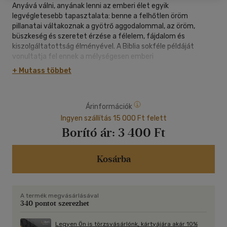
Anyává válni, anyának lenni az emberi élet egyik
legvégletesebb tapasztalata: benne a felhőtlen öröm
pillanatai váltakoznak a gyötrő aggodalommal, az öröm,
büszkeség és szeretet érzése a félelem, fájdalom és
kiszolgáltatottság élményével. A Biblia sokféle példáját
vonultatja fel ennek a mélységesen emberi
élettapasztalatnak.
+ Mutass többet
Sokgyermekes anya vagy gyermekre vágyó nő, szívtelen
anya vagy örökbe fogadó asszony - az ő bibliai portréjuk
Árinformációk
meglepő perspektívákat tár fel Margot Käßmann német
evangélikus teológus tolmácsolásában. A nyugalmazott
Ingyen szállítás 15 000 Ft felett
püspök - aki maga is négygyermekes édesanya - úgy mesél
Borító ár:
3 400 Ft
nekünk a bibliai anyákról, hogy rámutat történeteik máig ható
érvényességére.
Kosárba
A termék megvásárlásával
340 pontot szerezhet
Legyen Ön is törzsvásárlónk, kártyájára akár 10%