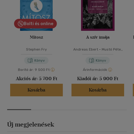
Bolti és online
Mítosz
A szív imája
Stephen Fry
Andreas Ebert
-
Mustó Péter
SJ
Könyv
Könyv
Borító ár:
9 500 Ft
Árinformációk
Akciós ár:
5 700 Ft
Kiadói ár:
5 900 Ft
Kosárba
Kosárba
Új megjelenések