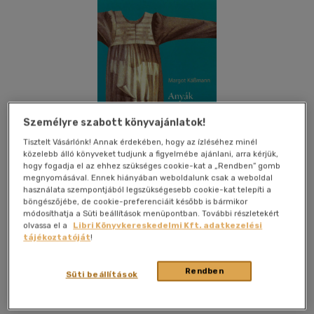
Személyre szabott könyvajánlatok!
Tisztelt Vásárlónk! Annak érdekében, hogy az ízléséhez minél
közelebb álló könyveket tudjunk a figyelmébe ajánlani, arra kérjük,
hogy fogadja el az ehhez szükséges cookie-kat a „Rendben” gomb
megnyomásával. Ennek hiányában weboldalunk csak a weboldal
használata szempontjából legszükségesebb cookie-kat telepíti a
böngészőjébe, de cookie-preferenciáit később is bármikor
módosíthatja a Süti beállítások menüpontban. További részletekért
olvassa el a
Libri Könyvkereskedelmi Kft. adatkezelési
tájékoztatóját
!
Kívánságlistához adom
Megosztom
Rendben
Süti beállítások
Luther Kiadó
|
2024
|
magyar nyelvű
|
kartonált
|
160 oldal