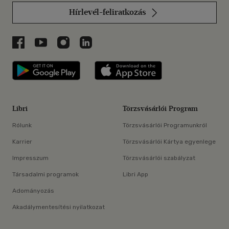
Hírlevél-feliratkozás
Libri a Facebookon
Libri a Youtube-on
Libri az Instagramon
Libri a LinkedInen
Libri applikáció Szerezd meg: Google P
Libri applikáció 
Libri
Törzsvásárlói Program
Rólunk
Törzsvásárlói Programunkról
Karrier
Törzsvásárlói Kártya egyenlege
Impresszum
Törzsvásárlói szabályzat
Társadalmi programok
Libri App
Adományozás
Akadálymentesítési nyilatkozat