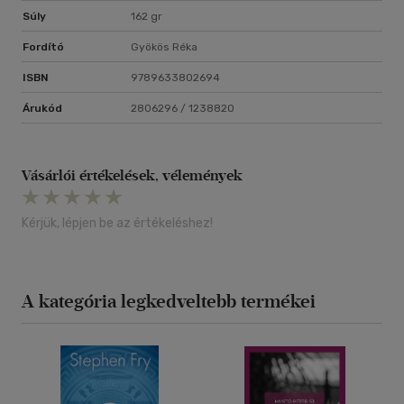
Súly
162 gr
Fordító
Gyökös Réka
ISBN
9789633802694
Árukód
2806296 / 1238820
Vásárlói értékelések, vélemények
Kérjük, lépjen be az értékeléshez!
A kategória legkedveltebb termékei