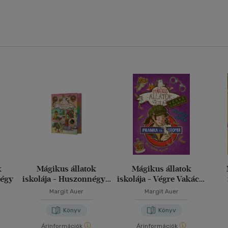
k
Mágikus állatok
Mágikus állatok
négy
iskolája - Huszonnégy -
iskolája - Végre Vakáció
Libri Különleges Kiadás
8.
v
Margit Auer
Margit Auer
Könyv
Könyv
Árinformációk
Árinformációk