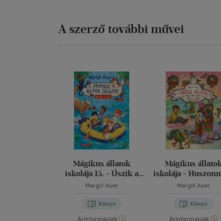
A szerző további művei
Mágikus állatok
Mágikus állato
iskolája 15. - Úszik a
iskolája - Huszon
suli!
Margit Auer
Margit Auer
Könyv
Könyv
Árinformációk
Árinformációk