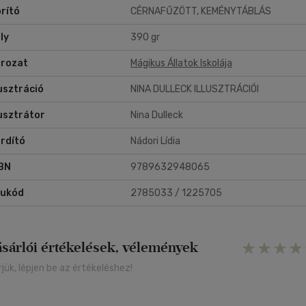
rító
CÉRNAFŰZÖTT, KEMÉNYTÁBLÁS
ly
390 gr
rozat
Mágikus Állatok Iskolája
lusztráció
NINA DULLECK ILLUSZTRÁCIÓI
lusztrátor
Nina Dulleck
rdító
Nádori Lídia
BN
9789632948065
rukód
2785033 / 1225705
ásárlói értékelések, vélemények
rjük, lépjen be az értékeléshez!