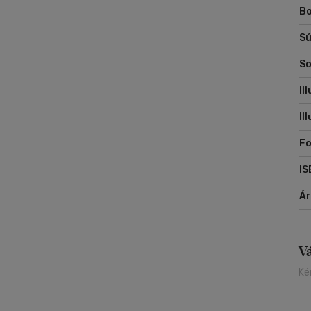
Bo
Sú
So
Il
Il
Fo
IS
Á
V
Ké