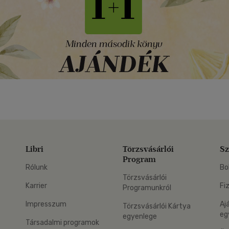
Libri
Törzsvásárlói
Sz
Program
Rólunk
Bo
Törzsvásárlói
Karrier
Fi
Programunkról
Impresszum
Aj
Törzsvásárlói Kártya
eg
egyenlege
Társadalmi programok