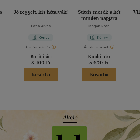
us
Jó reggelt, kis hétalvók!
Stitch-mesék a hét
Vi
minden napjára
Katja Alves
Megan Roth
Könyv
Könyv
Árinformációk
Árinformációk
Borító ár:
Kiadói ár:
3 490 Ft
5 690 Ft
Kosárba
Kosárba