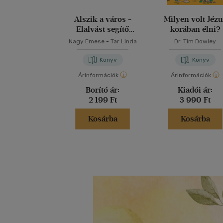
Alszik a város -
Milyen volt Jéz
Elalvást segítő
korában élni?
könyvecske
Nagy Emese
-
Tar Linda
Dr. Tim Dowley
Könyv
Könyv
Árinformációk
Árinformációk
Borító ár:
Kiadói ár:
2 199 Ft
3 990 Ft
Kosárba
Kosárba