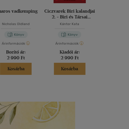
haros vadkemping
Ciczvarek Biri kalandjai
Mesék Benc
2. - Biri és Társai
Bűnügyi Iroda
Nicholas Oldland
Kántor Kata
Könyv
Könyv
Kön
Árinformációk
Árinformációk
Árinformáci
Borító ár:
Kiadói ár:
Kiadói 
2 990 Ft
2 990 Ft
4 490 
Kosárba
Kosárba
Kosár