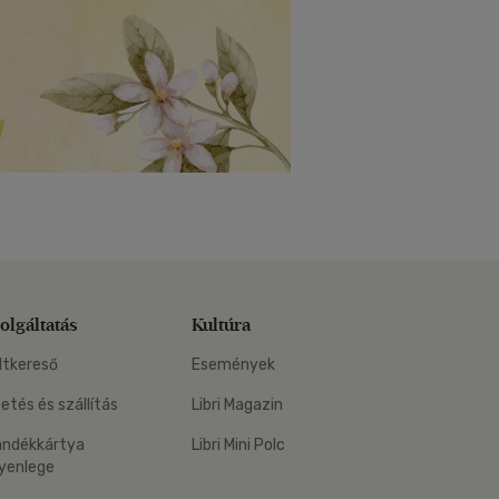
olgáltatás
Kultúra
ltkereső
Események
zetés és szállítás
Libri Magazin
ándékkártya
Libri Mini Polc
yenlege