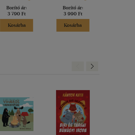
Borító ár:
Borító ár:
Borító 
3 790 Ft
3 990 Ft
3 990 
Kosárba
Kosárba
Kosár
Hátra
Előre