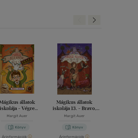
Hátra
Előre
Mágikus állatok
Mágikus állatok
Mágikus ál
iskolája - Végre
iskolája 13. - Bravo,
iskolája 12. 
akáció! - Max és
bravissimo!
káosz
Margit Auer
Margit Auer
Margit A
Muriel
Könyv
Könyv
Kön
Árinformációk
Árinformációk
Árinformáci