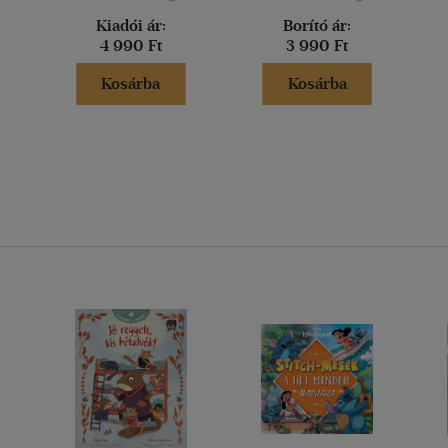
Kiadói ár:
Borító ár:
4 990 Ft
3 990 Ft
Kosárba
Kosárba