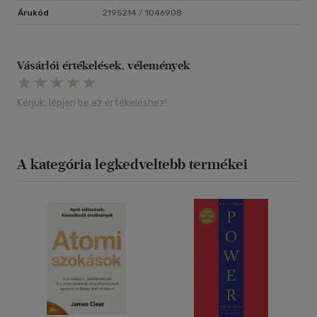
Árukód
2195214 / 1046908
Vásárlói értékelések, vélemények
Kérjük, lépjen be az értékeléshez!
A kategória legkedveltebb termékei