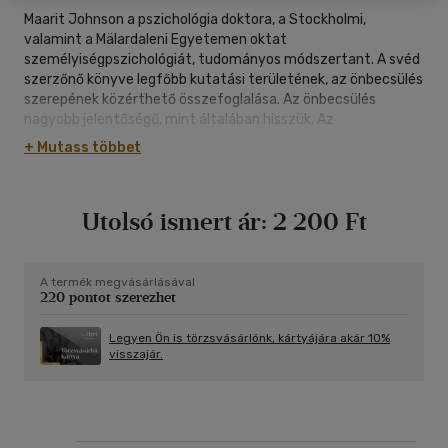
Maarit Johnson a pszichológia doktora, a Stockholmi,
valamint a Mälardaleni Egyetemen oktat
személyiségpszichológiát, tudományos módszertant. A svéd
szerzőnő könyve legfőbb kutatási területének, az önbecsülés
szerepének közérthető összefoglalása. Az önbecsülés
nagyobb jelentőségű, mint általában hisszük. Az
ismeretterjesztő mű a fogalom azon aspektusait tárgyalja,
+ Mutass többet
amelyek általában nem kapnak nagy figyelmet, és rávilágít az
önbecsülés komplexitására. Segítségével betekintést
nyerhetünk a belső és a külső önbecsülés kialakulásának
Utolsó ismert ár:
2 200 Ft
folyamatába is. A könyv mindazok érdeklődésére számot
tarthat, akik szeretnék alaposabban megismerni az
önbecsülés funkcióját és jelentőségét. Diákok, tanárok,
nevelők, ápolók, szülők és szociális munkások számára
A termék megvásárlásával
220 pontot szerezhet
egyaránt nyújthat újabb ismereteket, de a kapcsolati
problémákkal küzdők is haszonnal forgathatják.
Legyen Ön is törzsvásárlónk, kártyájára akár 10%
visszajár.