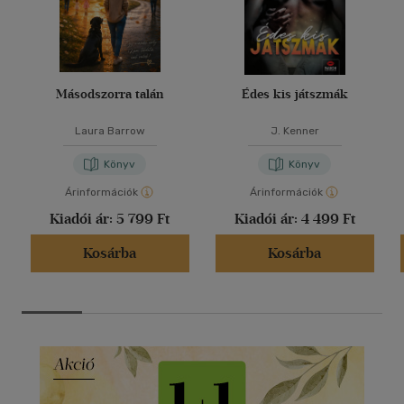
Másodszorra talán
Édes kis játszmák
Laura Barrow
J. Kenner
Könyv
Könyv
Árinformációk
Árinformációk
Kiadói ár:
5 799 Ft
Kiadói ár:
4 499 Ft
Kosárba
Kosárba