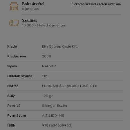
Bolti átvétel
Elérhető készlet esetén akár ma
díjmentes
Szállítás
15 000 Ft felett díjmentes
Kiadó
Elte Eötvös Kiadó Kft.
Kiadás éve
2008
Nyelv
MAGYAR
Oldalak száma:
112
Borító
PUHATÁBLÁS, RAGASZTÓKÖTÖTT
Súly
190 gr
Fordító
Sibinger Eszter
Formátum
A 5 210 X 148
ISBN
9789634639930