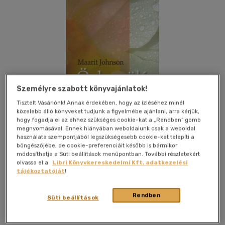
Személyre szabott könyvajánlatok!
Tisztelt Vásárlónk! Annak érdekében, hogy az ízléséhez minél
közelebb álló könyveket tudjunk a figyelmébe ajánlani, arra kérjük,
hogy fogadja el az ehhez szükséges cookie-kat a „Rendben” gomb
megnyomásával. Ennek hiányában weboldalunk csak a weboldal
használata szempontjából legszükségesebb cookie-kat telepíti a
böngészőjébe, de cookie-preferenciáit később is bármikor
módosíthatja a Süti beállítások menüpontban. További részletekért
olvassa el a
Libri Könyvkereskedelmi Kft. adatkezelési
Kívánságlistához adom
Megosztom
tájékoztatóját
!
Rendben
Süti beállítások
Elte Eötvös Kiadó Kft.
|
2008
|
magyar nyelvű
|
puhatáblás,
ragasztókötött
|
112 oldal