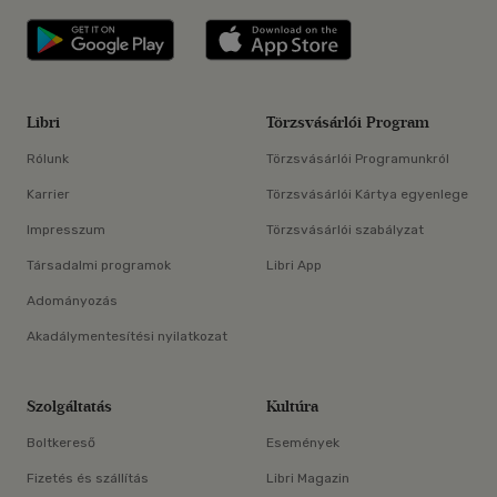
Libri applikáció Szerezd meg: Google P
Libri applikáció 
Libri
Törzsvásárlói Program
Rólunk
Törzsvásárlói Programunkról
Karrier
Törzsvásárlói Kártya egyenlege
Impresszum
Törzsvásárlói szabályzat
Társadalmi programok
Libri App
Adományozás
Akadálymentesítési nyilatkozat
Szolgáltatás
Kultúra
Boltkereső
Események
Fizetés és szállítás
Libri Magazin