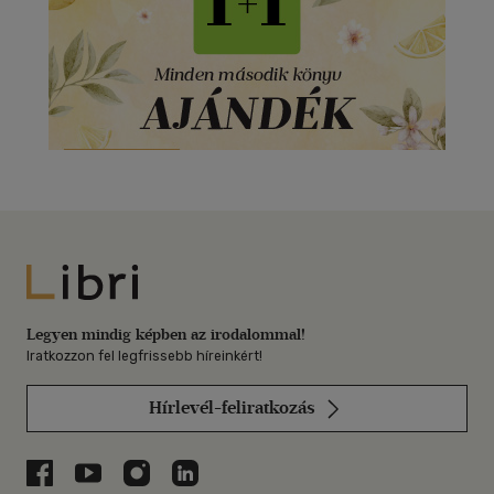
Libri
Legyen mindig képben az irodalommal!
Iratkozzon fel legfrissebb híreinkért!
Hírlevél-feliratkozás
Libri a Facebookon
Libri a Youtube-on
Libri az Instagramon
Libri a LinkedInen