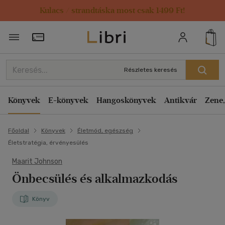
Kulacs / strandtáska most csak 1499 Ft!
Törzsvásárlói Kártya adatai
Részletes keresés
Könyvek
E-könyvek
Hangoskönyvek
Antikvár
Zene,
Főoldal
Könyvek
Életmód, egészség
Életstratégia, érvényesülés
Maarit Johnson
Önbecsülés és alkalmazkodás
Könyv