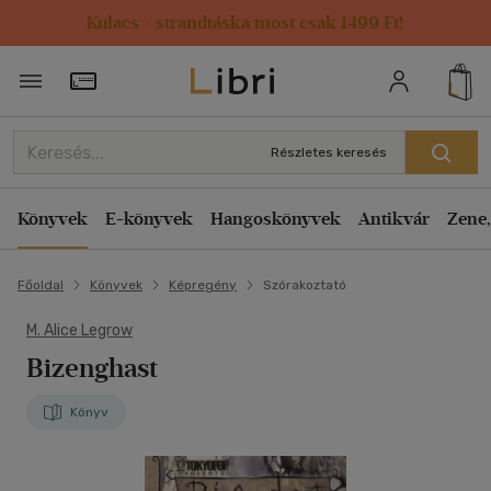
Kulacs / strandtáska most csak 1499 Ft!
Törzsvásárlói Kártya adatai
Részletes keresés
Könyvek
E-könyvek
Hangoskönyvek
Antikvár
Zene,
Főoldal
Könyvek
Képregény
Szórakoztató
M. Alice Legrow
Bizenghast
Könyv