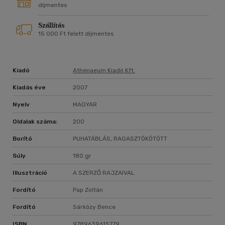
díjmentes
Szállítás
15 000 Ft felett díjmentes
Kiadó
Athenaeum Kiadó Kft.
Kiadás éve
2007
Nyelv
MAGYAR
Oldalak száma:
200
Borító
PUHATÁBLÁS, RAGASZTÓKÖTÖTT
Súly
180 gr
Illusztráció
A SZERZŐ RAJZAIVAL
Fordító
Pap Zoltán
Fordító
Sárközy Bence
ISBN
9789639615779