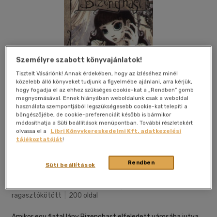
Személyre szabott könyvajánlatok!
Tisztelt Vásárlónk! Annak érdekében, hogy az ízléséhez minél
közelebb álló könyveket tudjunk a figyelmébe ajánlani, arra kérjük,
hogy fogadja el az ehhez szükséges cookie-kat a „Rendben” gomb
megnyomásával. Ennek hiányában weboldalunk csak a weboldal
használata szempontjából legszükségesebb cookie-kat telepíti a
böngészőjébe, de cookie-preferenciáit később is bármikor
módosíthatja a Süti beállítások menüpontban. További részletekért
olvassa el a
Libri Könyvkereskedelmi Kft. adatkezelési
tájékoztatóját
!
Kívánságlistához adom
Megosztom
Rendben
Süti beállítások
Athenaeum Kiadó Kft.
|
2007
|
magyar nyelvű
|
puhatáblás,
ragasztókötött
|
200 oldal
Amikor egy fiatal lány Bizenghast elfeledett városába jutva