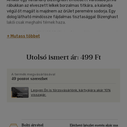
rábukkan az elveszett lelkek borzalmas titkára, a kalandja
végül őt magát is majdnem az őrület peremére sodorja. Egy
dolog látható mindössze fájdalmas tisztasággal: Bizenghast
lakói csak meghalni térnek haza.
Marty LeGrow a TOKYOPOP "Rising Stars of Manga" versenyén
+ Mutass többet
futott be, és a Bizenghasttal olyannyira felejthetetlen
rémdrámát alkotott, hogy világa még azután is kísérteni
fogja olvasóit, miután a könyvet becsukták.
Utolsó ismert ár:
499 Ft
A termék megvásárlásával
49 pontot szerezhet
Legyen Ön is törzsvásárlónk, kártyájára akár 10%
visszajár.
Bolti átvétel
Elérhető készlet esetén akár ma