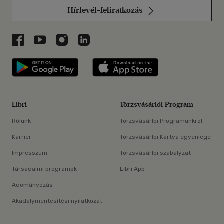
Hírlevél-feliratkozás
Libri a Facebookon
Libri a Youtube-on
Libri az Instagramon
Libri a LinkedInen
Libri applikáció Szerezd meg: Google P
Libri applikáció 
Libri
Törzsvásárlói Program
Rólunk
Törzsvásárlói Programunkról
Karrier
Törzsvásárlói Kártya egyenlege
Impresszum
Törzsvásárlói szabályzat
Társadalmi programok
Libri App
Adományozás
Akadálymentesítési nyilatkozat