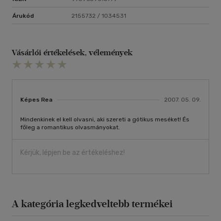
Árukód
2155732 / 1034531
Vásárlói értékelések, vélemények
Képes Rea
2007. 05. 09.
Mindenkinek el kell olvasni, aki szereti a gótikus meséket! És
főleg a romantikus olvasmányokat.
Kérjük, lépjen be az értékeléshez!
A kategória legkedveltebb termékei