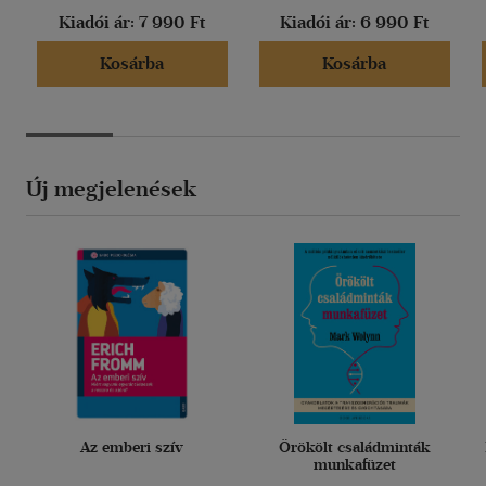
Kiadói ár:
7 990 Ft
Kiadói ár:
6 990 Ft
Kosárba
Kosárba
Új megjelenések
Az emberi szív
Örökölt családminták
munkafüzet