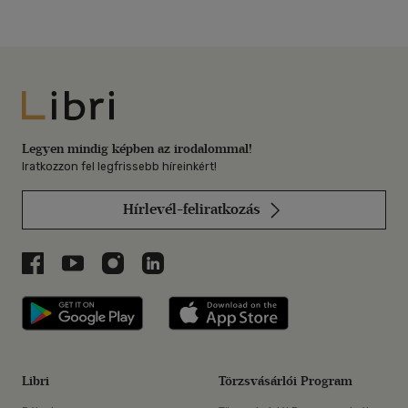
Libri
Legyen mindig képben az irodalommal!
Iratkozzon fel legfrissebb híreinkért!
Hírlevél-feliratkozás
Libri a Facebookon
Libri a Youtube-on
Libri az Instagramon
Libri a LinkedInen
Libri applikáció Szerezd meg: Google P
Libri applikáció 
Libri
Törzsvásárlói Program