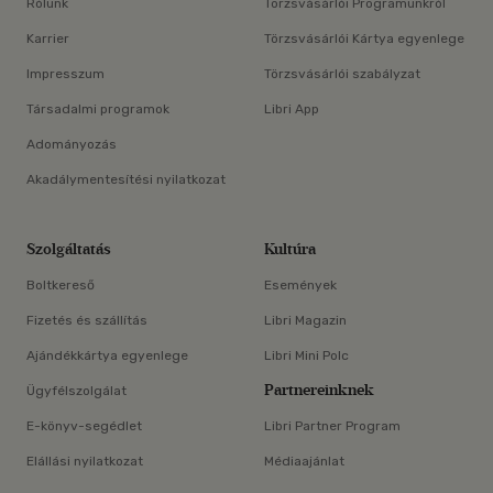
Rólunk
Törzsvásárlói Programunkról
Karrier
Törzsvásárlói Kártya egyenlege
Impresszum
Törzsvásárlói szabályzat
Társadalmi programok
Libri App
Adományozás
Akadálymentesítési nyilatkozat
Szolgáltatás
Kultúra
Boltkereső
Események
Fizetés és szállítás
Libri Magazin
Ajándékkártya egyenlege
Libri Mini Polc
Partnereinknek
Ügyfélszolgálat
E-könyv-segédlet
Libri Partner Program
Elállási nyilatkozat
Médiaajánlat