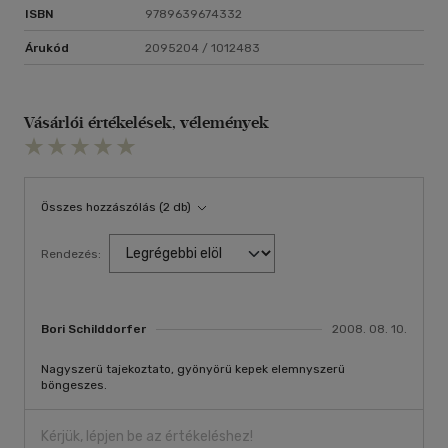
ISBN
9789639674332
Árukód
2095204 / 1012483
Vásárlói értékelések, vélemények
Összes hozzászólás (2 db)
Rendezés:
Bori Schilddorfer
2008. 08. 10.
Nagyszerü tajekoztato, gyönyörü kepek elemnyszerü
böngeszes.
Kérjük, lépjen be az értékeléshez!