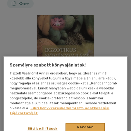
Könyv
Személyre szabott könyvajánlatok!
Tisztelt Vásárlónk! Annak érdekében, hogy az ízléséhez minél
közelebb álló könyveket tudjunk a figyelmébe ajánlani, arra kérjük,
hogy fogadja el az ehhez szükséges cookie-kat a „Rendben” gomb
megnyomásával. Ennek hiányában weboldalunk csak a weboldal
használata szempontjából legszükségesebb cookie-kat telepíti a
böngészőjébe, de cookie-preferenciáit később is bármikor
módosíthatja a Süti beállítások menüpontban. További részletekért
olvassa el a
Libri Könyvkereskedelmi Kft. adatkezelési
tájékoztatóját
!
Kívánságlistához adom
Megosztom
Rendben
Süti beállítások