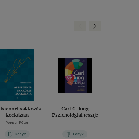
Hátra
Előre
 Istennel sakkozás
Carl G. Jung
Diploma dió
kockázata
Pszichológiai tesztje
Pszichol
Popper Péter
Könyv
Könyv
Kön