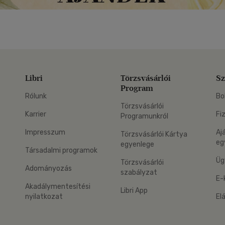
Libri
Törzsvásárlói
Sz
Program
Rólunk
Bo
Törzsvásárlói
Karrier
Fi
Programunkról
Impresszum
Aj
Törzsvásárlói Kártya
eg
egyenlege
Társadalmi programok
Üg
Törzsvásárlói
Adományozás
szabályzat
E-
Akadálymentesítési
Libri App
nyilatkozat
El