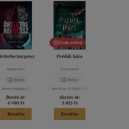
Csak online
rületbe kergetsz
Prédák háza
A tökélete
Diana Hunt
Diana Hunt
Freida McF
Könyv
Könyv
Kön
Árinformációk
Borító ár:
5 590 Ft
Árinformáci
Borító ár:
Akciós ár:
Kiadói 
4 790 Ft
3 913 Ft
6 599 
Kosárba
Kosárba
Kosár