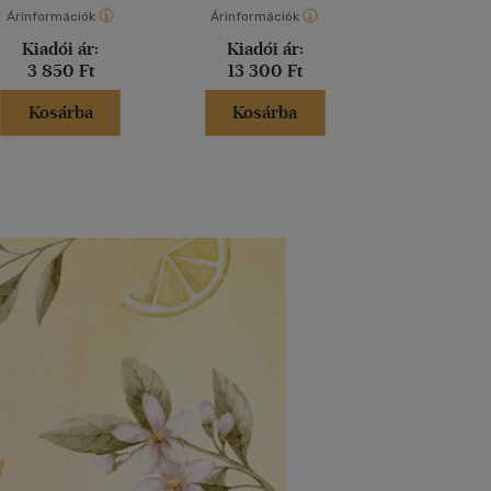
Árinformációk
Árinformációk
Árinformáci
Kiadói ár:
Kiadói ár:
Kiadói 
3 850 Ft
13 300 Ft
13 300 
Kosárba
Kosárba
Kosár