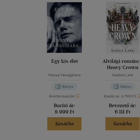
Egy kis élet
Alvilági románc
Heavy Crown
Hanya Yanagihara
Sophie Lark
Könyv
Könyv
Árinformációk
Kiadói ár:
6 790 Ft
Borító ár:
Bevezető ár:
8 999 Ft
6 111 Ft
Kosárba
Kosárba