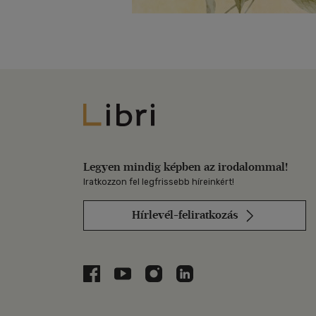
Libri
Legyen mindig képben az irodalommal!
Iratkozzon fel legfrissebb híreinkért!
Hírlevél-feliratkozás
Libri a Facebookon
Libri a Youtube-on
Libri az Instagramon
Libri a LinkedInen