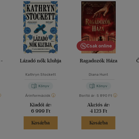
Csak online
 -
Lázadó nők klubja
Ragadozók Háza
Ő
Kathryn Stockett
Diana Hunt
Könyv
Könyv
Árinformációk
Borító ár:
5 890 Ft
Kiadói ár:
Akciós ár:
6 999 Ft
4 123 Ft
Kosárba
Kosárba