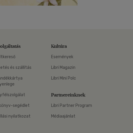
olgáltatás
Kultúra
ltkereső
Események
zetés és szállítás
Libri Magazin
ándékkártya
Libri Mini Polc
yenlege
Partnereinknek
yfélszolgálat
könyv-segédlet
Libri Partner Program
állási nyilatkozat
Médiaajánlat