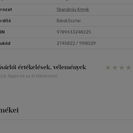
rozat
Skandináv Krimik
rdító
Bándi Eszter
BN
9789633248225
rukód
2745822 / 1198029
ásárlói értékelések, vélemények
rjük, lépjen be az értékeléshez!
rmékei