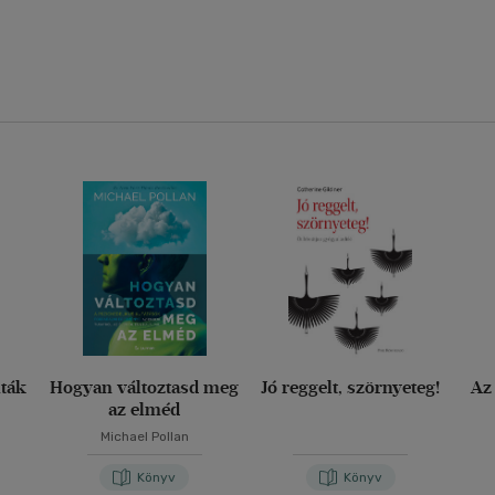
nták
Hogyan változtasd meg
Jó reggelt, szörnyeteg!
Az
az elméd
Michael Pollan
Könyv
Könyv