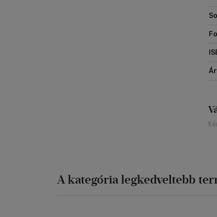
So
Fo
IS
Á
V
Ké
A kategória legkedveltebb te