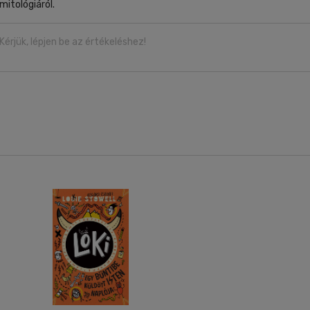
mitológiáról.
Kérjük, lépjen be az értékeléshez!