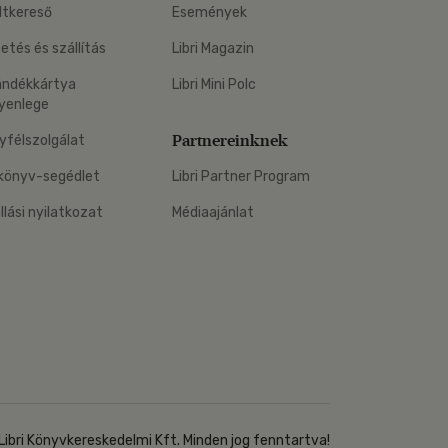
ltkereső
Események
zetés és szállítás
Libri Magazin
ándékkártya
Libri Mini Polc
yenlege
Partnereinknek
yfélszolgálat
könyv-segédlet
Libri Partner Program
állási nyilatkozat
Médiaajánlat
Libri Könyvkereskedelmi Kft. Minden jog fenntartva!