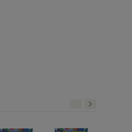
Hátra
Előre