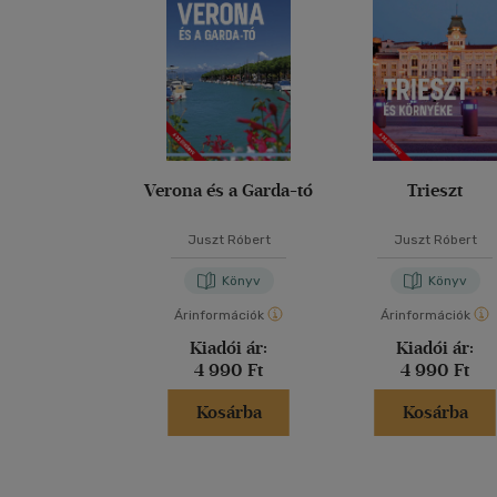
Verona és a Garda-tó
Trieszt
Juszt Róbert
Juszt Róbert
Könyv
Könyv
Árinformációk
Árinformációk
Kiadói ár:
Kiadói ár:
4 990 Ft
4 990 Ft
Kosárba
Kosárba