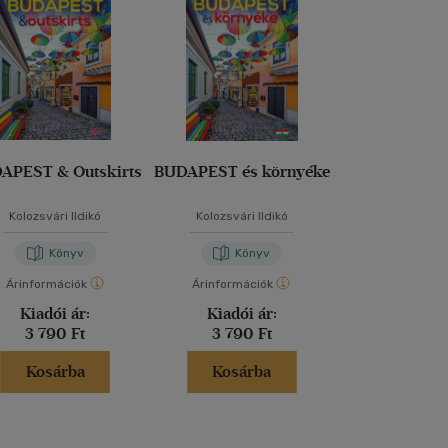
APEST & Outskirts
BUDAPEST és környéke
Itt járt Szen
Kolozsvári Ildikó
Kolozsvári Ildikó
Angela Maria Se
Könyv
Könyv
Kön
Árinformációk
Árinformációk
Árinformáci
Kiadói ár:
Kiadói ár:
Kiadói 
3 790 Ft
3 790 Ft
3 900 
Kosárba
Kosárba
Kosár