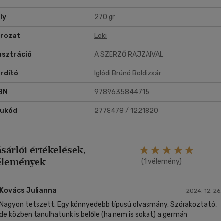
ly
270 gr
rozat
Loki
lusztráció
A SZERZŐ RAJZAIVAL
rdító
Iglódi Brúnó Boldizsár
BN
9789635844715
rukód
2778478 / 1221820
ásárlói értékelések,
élemények
(1 vélemény)
Kovács Julianna
2024. 12. 26
Nagyon tetszett. Egy könnyedebb típusú olvasmány. Szórakoztató,
de közben tanulhatunk is belőle (ha nem is sokat) a germán