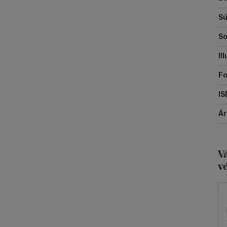
Sú
So
Il
Fo
IS
Á
V
v