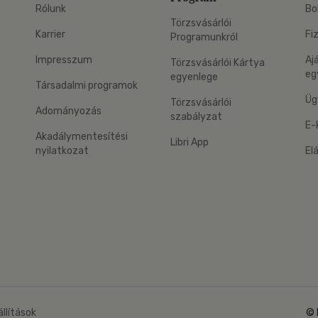
Rólunk
Bo
Törzsvásárlói
Karrier
Fi
Programunkról
Impresszum
Aj
Törzsvásárlói Kártya
eg
egyenlege
Társadalmi programok
Üg
Törzsvásárlói
Adományozás
szabályzat
E-
Akadálymentesítési
Libri App
nyilatkozat
El
eg: Google Play
 applikáció Letölthető az App Store-ból
állítások
© 