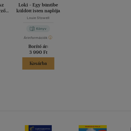
sz
Loki - Egy büntibe
rző
küldött isten naplója
Louie Stowell
Könyv
Árinformációk
Borító ár:
3 990 Ft
Kosárba