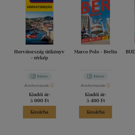
Horvátország útikönyv
Marco Polo - Berlin
BUD
+ térkép
Könyv
Könyv
Árinformációk
Árinformációk
Kiadói ár:
Kiadói ár:
5 990 Ft
5 490 Ft
Kosárba
Kosárba