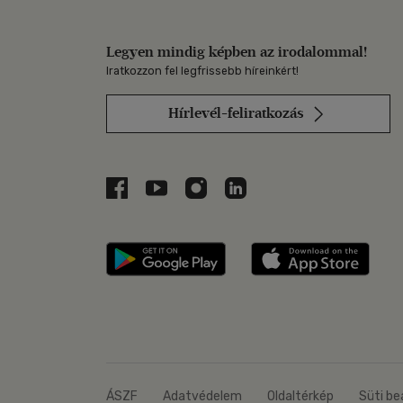
Legyen mindig képben az irodalommal!
Iratkozzon fel legfrissebb híreinkért!
Hírlevél-feliratkozás
Libri a Facebookon
Libri a Youtube-on
Libri az Instagramon
Libri a LinkedInen
Libri applikáció Szerezd m
Libri
ÁSZF
Adatvédelem
Oldaltérkép
Süti be