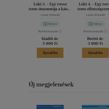
Loki 5. - Egy rossz
Loki 4. - Egy ros
isten útmutatója a káosz
isten ellenségsze
kirobbantásához
útmutatója
Louie Stowell
Louie Stowell
Könyv
Könyv
Árinformációk
Árinformációk
Kiadói ár:
Borító ár:
3 990 Ft
3 990 Ft
Kosárba
Kosárba
Új megjelenések