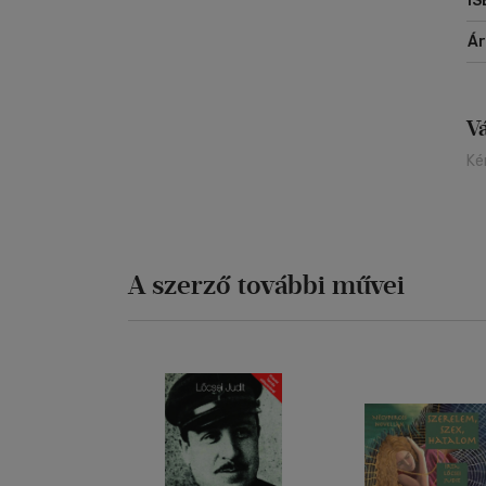
IS
mu
Á
V
Ké
A szerző további művei