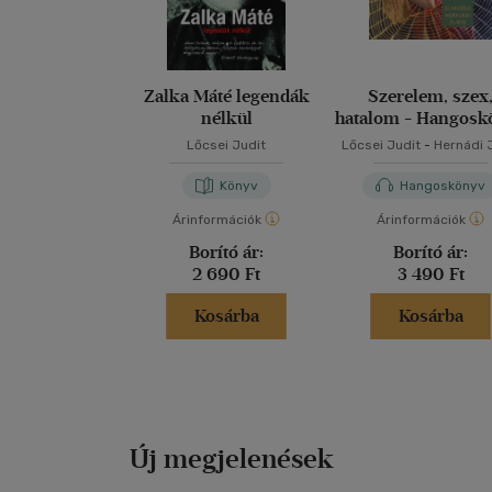
Zalka Máté legendák
Szerelem, szex
nélkül
hatalom - Hangosk
Lőcsei Judit
Lőcsei Judit
-
Hernádi 
Könyv
Hangoskönyv
Árinformációk
Árinformációk
Borító ár:
Borító ár:
2 690 Ft
3 490 Ft
Kosárba
Kosárba
Új megjelenések