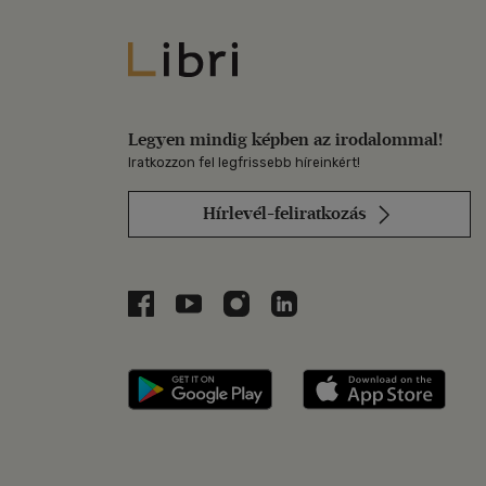
Libri
Legyen mindig képben az irodalommal!
Iratkozzon fel legfrissebb híreinkért!
Hírlevél-feliratkozás
Libri a Facebookon
Libri a Youtube-on
Libri az Instagramon
Libri a LinkedInen
Libri applikáció Szerezd m
Libri