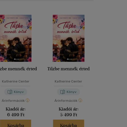
zbe mennék érted
Tűzbe mennék érted
Legvadabb á
szeretl
Katherine Center
Katherine Center
L. J. Sh
Könyv
Könyv
Kön
Árinformációk
Árinformációk
Árinformáci
Kiadói ár:
Kiadói ár:
Kiadói 
6 499 Ft
5 499 Ft
6 599 
Kosárba
Kosárba
Kosár