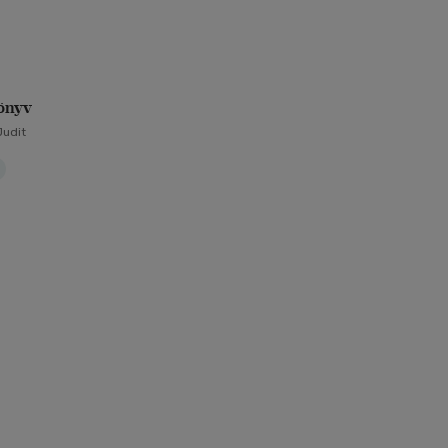
,
önyv
Judit