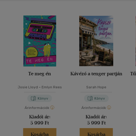
Te meg én
Kávézó a tenger partján
Tű
Josie Lloyd
-
Emlyn Rees
Sarah Hope
Könyv
Könyv
Árinformációk
Árinformációk
Kiadói ár:
Kiadói ár:
5 999 Ft
5 999 Ft
Kosárba
Kosárba