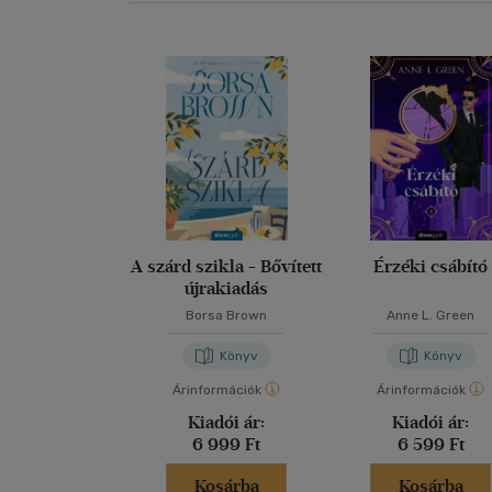
A szárd szikla - Bővített
Érzéki csábító
újrakiadás
Borsa Brown
Anne L. Green
Könyv
Könyv
Árinformációk
Árinformációk
Kiadói ár:
Kiadói ár:
6 999 Ft
6 599 Ft
Kosárba
Kosárba