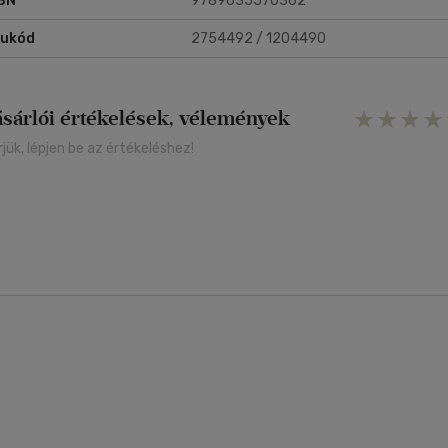
BN
9789635570362
lattató, szórakoztató és elgondolkodtató olvasmány.
rukód
2754492 / 1204490
ásárlói értékelések, vélemények
rjük, lépjen be az értékeléshez!