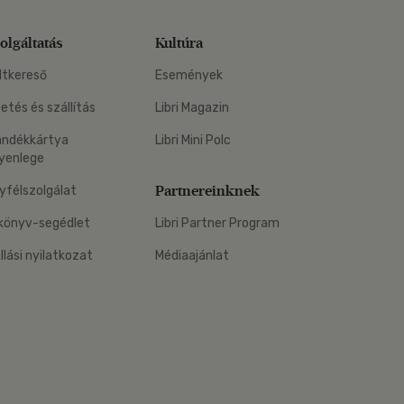
olgáltatás
Kultúra
ltkereső
Események
zetés és szállítás
Libri Magazin
ándékkártya
Libri Mini Polc
yenlege
Partnereinknek
yfélszolgálat
könyv-segédlet
Libri Partner Program
állási nyilatkozat
Médiaajánlat