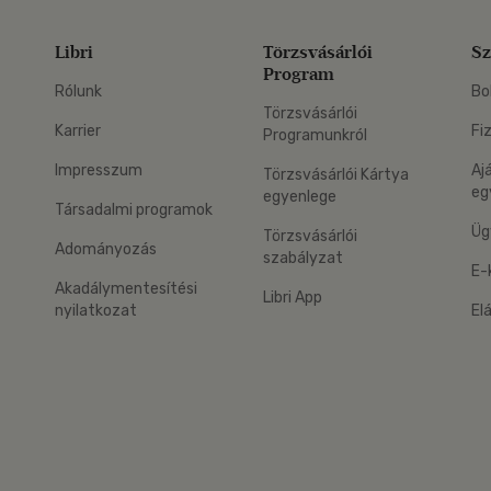
Libri
Törzsvásárlói
Sz
Program
Rólunk
Bo
Törzsvásárlói
Karrier
Fi
Programunkról
Impresszum
Aj
Törzsvásárlói Kártya
eg
egyenlege
Társadalmi programok
Üg
Törzsvásárlói
Adományozás
szabályzat
E-
Akadálymentesítési
Libri App
nyilatkozat
El
eg: Google Play
 applikáció Letölthető az App Store-ból