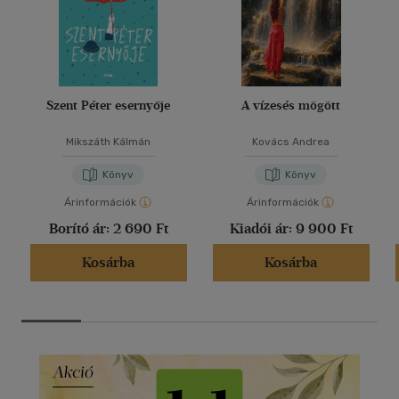
Szent Péter esernyője
A vízesés mögött
Mikszáth Kálmán
Kovács Andrea
Könyv
Könyv
Árinformációk
Árinformációk
Borító ár:
2 690 Ft
Kiadói ár:
9 900 Ft
Kosárba
Kosárba