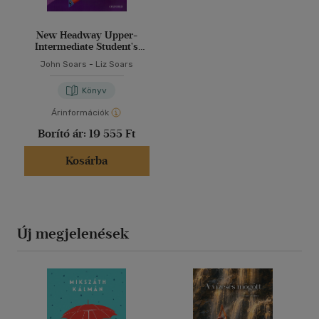
New Headway Upper-
Intermediate Student's
Book Fourth Edition
John Soars
-
Liz Soars
Könyv
Árinformációk
Borító ár:
19 555 Ft
Kosárba
Új megjelenések