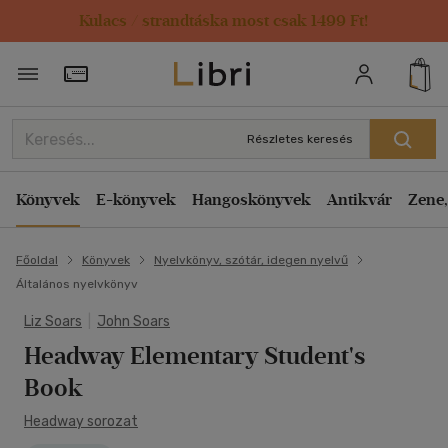
Kulacs / strandtáska most csak 1499 Ft!
Törzsvásárlói Kártya adatai
Részletes keresés
Könyvek
E-könyvek
Hangoskönyvek
Antikvár
Zene,
Főoldal
Könyvek
Nyelvkönyv, szótár, idegen nyelvű
Általános nyelvkönyv
Liz Soars
|
John Soars
Headway Elementary Student's
Book
Headway sorozat