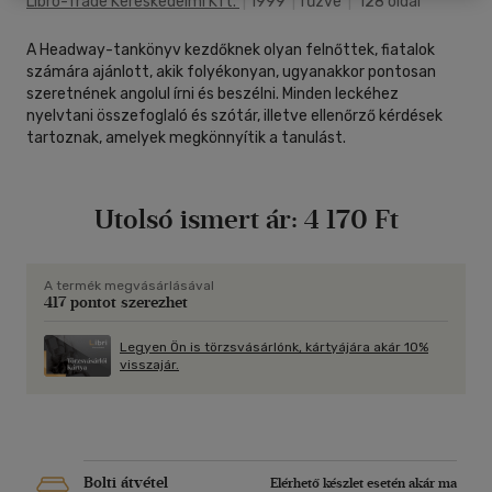
Libro-Trade Kereskedelmi Kft.
|
1999
|
fűzve
|
128 oldal
A Headway-tankönyv kezdőknek olyan felnőttek, fiatalok
számára ajánlott, akik folyékonyan, ugyanakkor pontosan
szeretnének angolul írni és beszélni. Minden leckéhez
nyelvtani összefoglaló és szótár, illetve ellenőrző kérdések
tartoznak, amelyek megkönnyítik a tanulást.
Utolsó ismert ár:
4 170 Ft
A termék megvásárlásával
417 pontot szerezhet
Legyen Ön is törzsvásárlónk, kártyájára akár 10%
visszajár.
Bolti átvétel
Elérhető készlet esetén akár ma