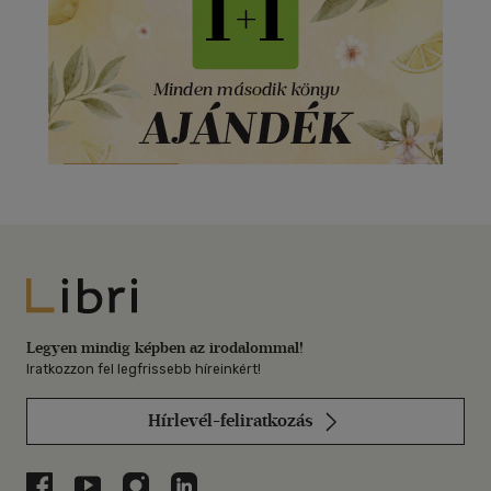
Libri
Legyen mindig képben az irodalommal!
Iratkozzon fel legfrissebb híreinkért!
Hírlevél-feliratkozás
Libri a Facebookon
Libri a Youtube-on
Libri az Instagramon
Libri a LinkedInen