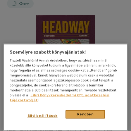
Könyv
Személyre szabott könyvajánlatok!
Tisztelt Vásárlónk! Annak érdekében, hogy az ízléséhez minél
közelebb álló könyveket tudjunk a figyelmébe ajánlani, arra kérjük,
hogy fogadja el az ehhez szükséges cookie-kat a „Rendben” gomb
megnyomásával. Ennek hiányában weboldalunk csak a weboldal
használata szempontjából legszükségesebb cookie-kat telepíti a
böngészőjébe, de cookie-preferenciáit később is bármikor
módosíthatja a Süti beállítások menüpontban. További részletekért
olvassa el a
Libri Könyvkereskedelmi Kft. adatkezelési
tájékoztatóját
!
Kívánságlistához adom
Megosztom
Rendben
Süti beállítások