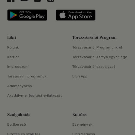
Libri applikáció Szerezd meg: Google P
Libri applikáció 
Libri
Törzsvásárlói Program
Rólunk
Törzsvásárlói Programunkról
Karrier
Törzsvásárlói Kártya egyenlege
Impresszum
Törzsvásárlói szabályzat
Társadalmi programok
Libri App
Adományozás
Akadálymentesítési nyilatkozat
Szolgáltatás
Kultúra
Boltkereső
Események
Fizetés és szállítás
Libri Magazin