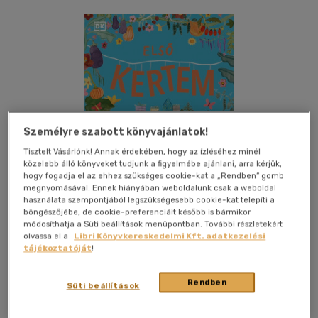
Személyre szabott könyvajánlatok!
Tisztelt Vásárlónk! Annak érdekében, hogy az ízléséhez minél
közelebb álló könyveket tudjunk a figyelmébe ajánlani, arra kérjük,
hogy fogadja el az ehhez szükséges cookie-kat a „Rendben” gomb
megnyomásával. Ennek hiányában weboldalunk csak a weboldal
használata szempontjából legszükségesebb cookie-kat telepíti a
böngészőjébe, de cookie-preferenciáit később is bármikor
módosíthatja a Süti beállítások menüpontban. További részletekért
olvassa el a
Libri Könyvkereskedelmi Kft. adatkezelési
tájékoztatóját
!
Kívánságlistához adom
Megosztom
Rendben
Süti beállítások
Hvg Könyvek
|
2024
|
magyar nyelvű
|
keménytábla
|
80