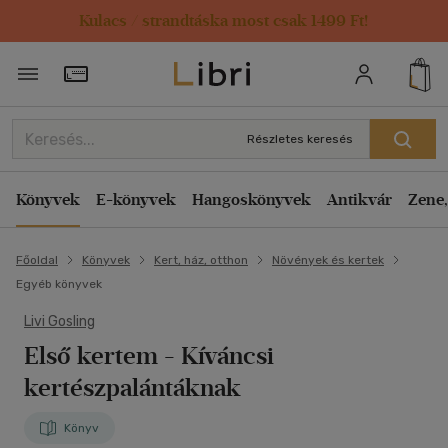
Kulacs / strandtáska most csak 1499 Ft!
Törzsvásárlói Kártya adatai
Részletes keresés
Könyvek
E-könyvek
Hangoskönyvek
Antikvár
Zene,
Főoldal
Könyvek
Kert, ház, otthon
Növények és kertek
Egyéb könyvek
Livi Gosling
Első kertem
- Kíváncsi
kertészpalántáknak
Könyv