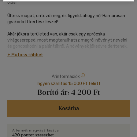
oldal
Ültess magot, öntözd meg, és figyeld, ahogy nő! Hamarosan
gyakorlott kertész leszel!
Akár jókora területed van, akár csak egy aprócska
virágcsereped, most megtanulhatsz magról növényt nevelni
és gondoskodni a palántákról. A növények jókedvre derítenek,
ráadásul zöldebb és szebb lesz általuk a környezeted.
+ Mutass többet
Láss is hozzá: túrj bele a földbe, és alakítsd ki a saját kertedet!
Árinformációk
Ingyen szállítás 15 000 Ft felett
5 éves kortól ajánljuk.
Borító ár:
4 200 Ft
Kosárba
A termék megvásárlásával
420 pontot szerezhet