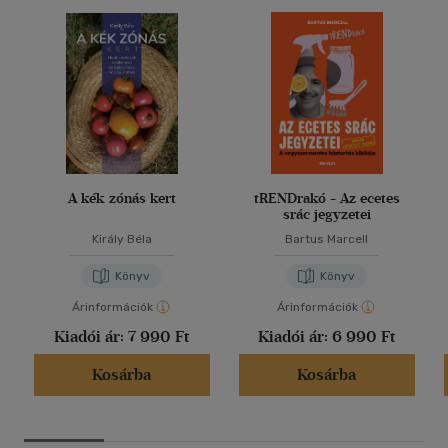
A kék zónás kert
tRENDrakó - Az ecetes
srác jegyzetei
Király Béla
Bartus Marcell
Könyv
Könyv
Árinformációk
Árinformációk
Kiadói ár:
7 990 Ft
Kiadói ár:
6 990 Ft
Kosárba
Kosárba