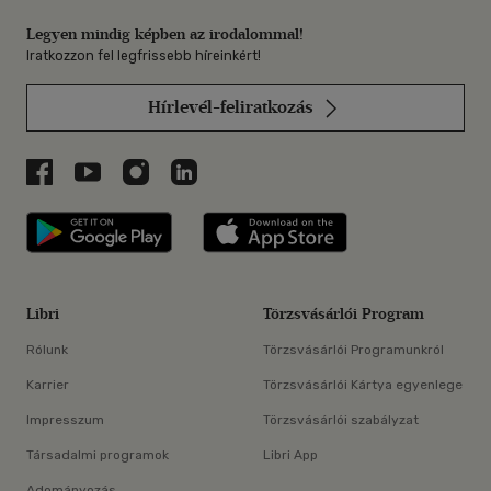
Legyen mindig képben az irodalommal!
Iratkozzon fel legfrissebb híreinkért!
Hírlevél-feliratkozás
Libri a Facebookon
Libri a Youtube-on
Libri az Instagramon
Libri a LinkedInen
Libri applikáció Szerezd meg: Google P
Libri applikáció 
Libri
Törzsvásárlói Program
Rólunk
Törzsvásárlói Programunkról
Karrier
Törzsvásárlói Kártya egyenlege
Impresszum
Törzsvásárlói szabályzat
Társadalmi programok
Libri App
Adományozás