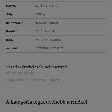
Borító
KEMÉNYTÁBLA
Súly
530 gr
Illusztráció
RAJZOK, ÁBRÁK
Fordító
Török Patrícia
ISBN
9789635655083
Árukód
2778399 / 1221763
Vásárlói értékelések, vélemények
Kérjük, lépjen be az értékeléshez!
A kategória legkedveltebb termékei