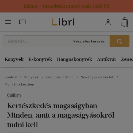
Kulacs / strandtáska most csak 1499 Ft!
Törzsvásárlói Kártya adatai
Részletes keresés
Könyvek
E-könyvek
Hangoskönyvek
Antikvár
Zene,
Főoldal
Könyvek
Kert, ház, otthon
Növények és kertek
Munkák a kertben
CaliKim
Kertészkedés magaságyban
-
Minden, amit a magaságyásokról
tudni kell