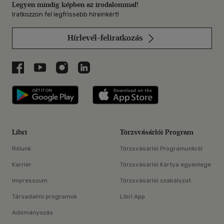
Legyen mindig képben az irodalommal!
Iratkozzon fel legfrissebb híreinkért!
Hírlevél-feliratkozás
Libri a Facebookon
Libri a Youtube-on
Libri az Instagramon
Libri a LinkedInen
Libri applikáció Szerezd meg: Google P
Libri applikáció 
Libri
Törzsvásárlói Program
Rólunk
Törzsvásárlói Programunkról
Karrier
Törzsvásárlói Kártya egyenlege
Impresszum
Törzsvásárlói szabályzat
Társadalmi programok
Libri App
Adományozás