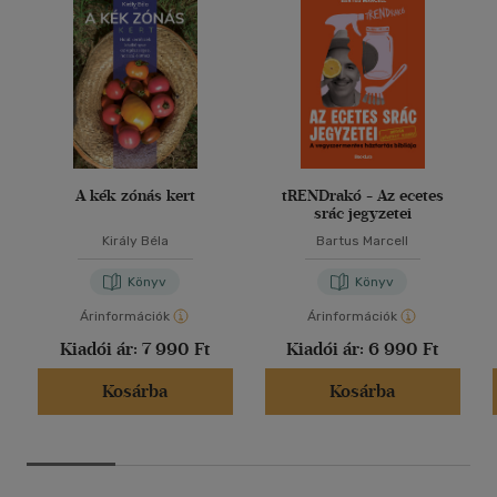
A kék zónás kert
tRENDrakó - Az ecetes
srác jegyzetei
Király Béla
Bartus Marcell
Könyv
Könyv
Árinformációk
Árinformációk
Kiadói ár:
7 990 Ft
Kiadói ár:
6 990 Ft
Kosárba
Kosárba