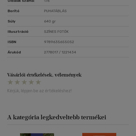
Oldalak száma:
176
Tíz kertalaprajz és ültetési terv a magaságyásokhoz
Borító
PUHATÁBLÁS
Súly
640 gr
Illusztráció
SZÍNES FOTÓK
ISBN
9789635655052
Árukód
2778017 / 1221434
Vásárlói értékelések, vélemények
Kérjük, lépjen be az értékeléshez!
A kategória legkedveltebb termékei