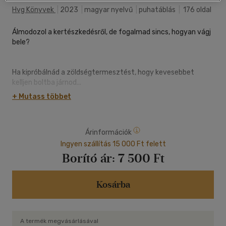
Hvg Könyvek
|
2023
|
magyar nyelvű
|
puhatáblás
|
176 oldal
Álmodozol a kertészkedésről, de fogalmad sincs, hogyan vágj
bele?
Ha kipróbálnád a zöldségtermesztést, hogy kevesebbet
kelljen boltba járnod...
+ Mutass többet
Ha saját alapanyagokkal sütnél-főznél, hogy a családod
egészségesebb ételeket ehessen...
Árinformációk
Ha szeretnél a pároddal, gyermekeiddel együtt kertészkedni
és minőségi időt tölteni a jó levegőn...
Ingyen szállítás 15 000 Ft felett
Borító ár:
7 500 Ft
Ha tartasz tőle, hogy a tapasztalatlanság vagy a helyhiány
miatt nem jársz sikerrel...
Kosárba
...akkor ez a könyv neked szól! Lehet kicsi vagy hatalmas
kerted, udvarod, teraszod, erkélyed vagy éppen
kocsifelhajtód, a magaságyás a tökéletes megoldás
A termék megvásárlásával
számodra!