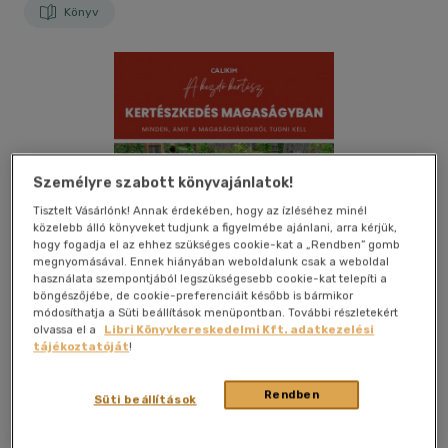
Könyv
Személyre szabott könyvajánlatok!
Tisztelt Vásárlónk! Annak érdekében, hogy az ízléséhez minél
közelebb álló könyveket tudjunk a figyelmébe ajánlani, arra kérjük,
hogy fogadja el az ehhez szükséges cookie-kat a „Rendben” gomb
megnyomásával. Ennek hiányában weboldalunk csak a weboldal
használata szempontjából legszükségesebb cookie-kat telepíti a
böngészőjébe, de cookie-preferenciáit később is bármikor
módosíthatja a Süti beállítások menüpontban. További részletekért
olvassa el a
Libri Könyvkereskedelmi Kft. adatkezelési
tájékoztatóját
!
Kívánságlistához adom
Megosztom
Rendben
Süti beállítások