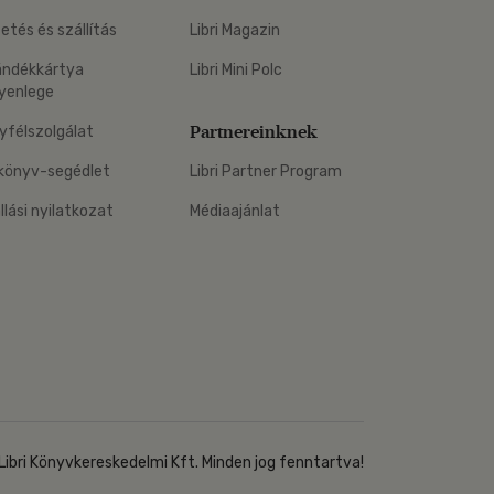
zetés és szállítás
Libri Magazin
ándékkártya
Libri Mini Polc
yenlege
Partnereinknek
yfélszolgálat
könyv-segédlet
Libri Partner Program
állási nyilatkozat
Médiaajánlat
Libri Könyvkereskedelmi Kft. Minden jog fenntartva!