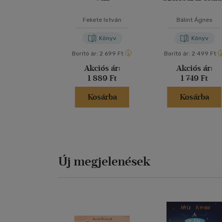
Fekete István
Bálint Ágnes
Könyv
Könyv
Borító ár:
2 699 Ft
Borító ár:
2 499 Ft
Akciós ár:
Akciós ár:
1 889 Ft
1 749 Ft
Kosárba
Kosárba
Új megjelenések