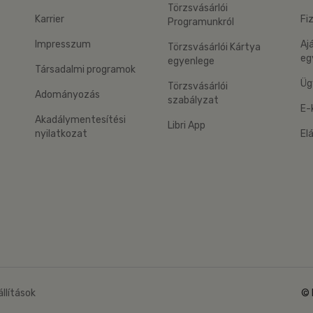
Törzsvásárlói
Karrier
Fi
Programunkról
Impresszum
Aj
Törzsvásárlói Kártya
eg
egyenlege
Társadalmi programok
Üg
Törzsvásárlói
Adományozás
szabályzat
E-
Akadálymentesítési
Libri App
nyilatkozat
El
eg: Google Play
 applikáció Letölthető az App Store-ból
állítások
© 