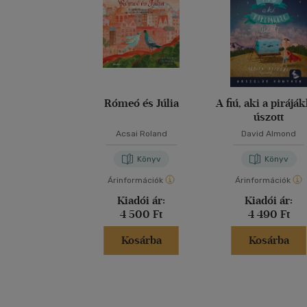
Rómeó és Júlia
A fiú, aki a pirájá
úszott
Acsai Roland
David Almond
Könyv
Könyv
Árinformációk
Árinformációk
Kiadói ár:
Kiadói ár:
4 500 Ft
4 490 Ft
Kosárba
Kosárba