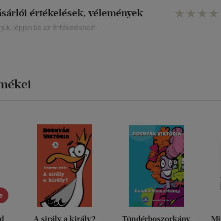
ásárlói értékelések, vélemények
rjük, lépjen be az értékeléshez!
rmékei
e
ád
A sirály a király?
Tündérboszorkány
Mi