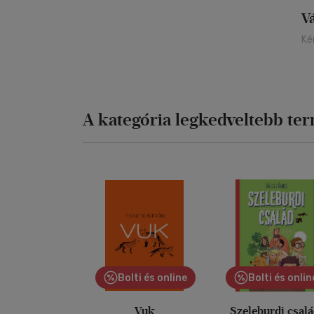
V
Ké
A kategória legkedveltebb te
Bolti és online
Bolti és onlin
Vuk
Szeleburdi csal