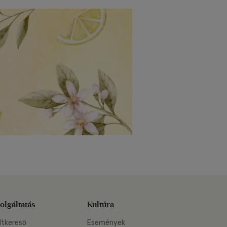
olgáltatás
Kultúra
ltkereső
Események