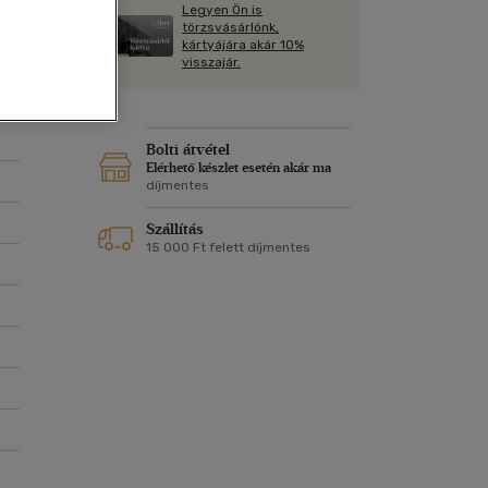
Kártya
Legyen Ön is
Vallás, mitológia
m
törzsvásárlónk,
Képeslap
kártyájára akár 10%
és Természet
visszajár.
yv
Naptár
k
Papír, írószer
ok
Bolti átvétel
Elérhető készlet esetén akár ma
díjmentes
Szállítás
15 000 Ft felett díjmentes