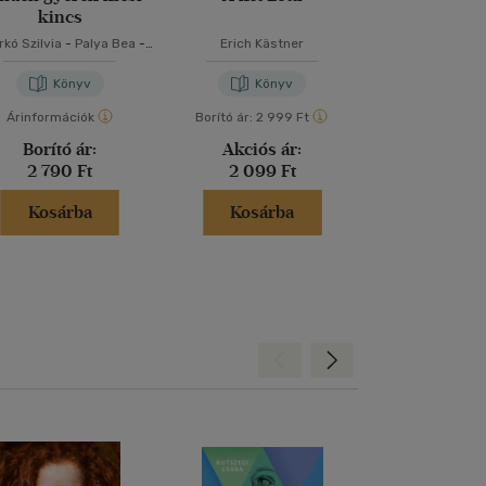
kincs
kó Szilvia
-
Palya Bea
-
Erich Kästner
Lauren Rob
Szabó T. Anna
Könyv
Könyv
Kön
Árinformációk
Borító ár:
2 999 Ft
Árinformáci
Borító ár:
Akciós ár:
Borító 
2 790 Ft
2 099 Ft
5 499 
Kosárba
Kosárba
Kosár
Hátra
Előre