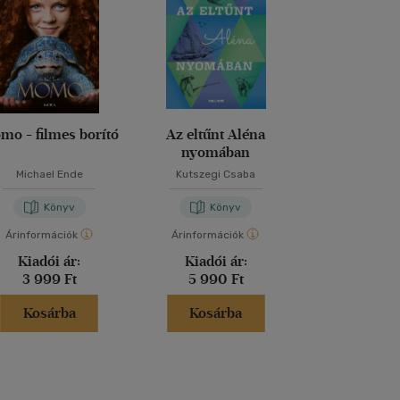
mo - filmes borító
Az eltűnt Aléna
Tamás úrfi k
nyomában
Michael Ende
Kutszegi Csaba
Mark Twa
Könyv
Könyv
Kön
Árinformációk
Árinformációk
Árinformáci
Kiadói ár:
Kiadói ár:
Kiadói 
3 999 Ft
5 990 Ft
5 000 
Kosárba
Kosárba
Kosár