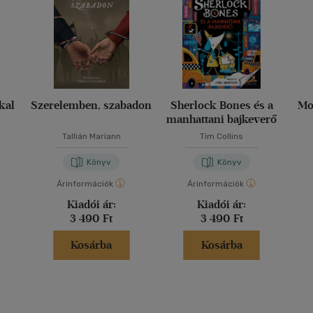
kkal
Szerelemben, szabadon
Sherlock Bones és a
Mo
manhattani bajkeverő
Tallián Mariann
Tim Collins
Könyv
Könyv
Árinformációk
Árinformációk
Kiadói ár:
Kiadói ár:
3 490 Ft
3 490 Ft
Kosárba
Kosárba