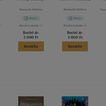
Bosnyák Viktória
Bosnyák Viktória
Gyur
Könyv
Könyv
Árinformációk
Árinformációk
Borító ár:
Borító ár:
3 090 Ft
3 600 Ft
Kosárba
Kosárba