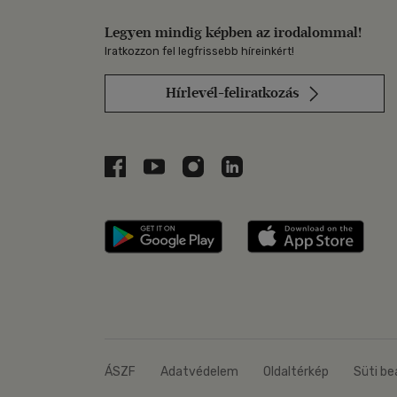
Legyen mindig képben az irodalommal!
Iratkozzon fel legfrissebb híreinkért!
Hírlevél-feliratkozás
Libri a Facebookon
Libri a Youtube-on
Libri az Instagramon
Libri a LinkedInen
Libri applikáció Szerezd m
Libri
ÁSZF
Adatvédelem
Oldaltérkép
Süti be