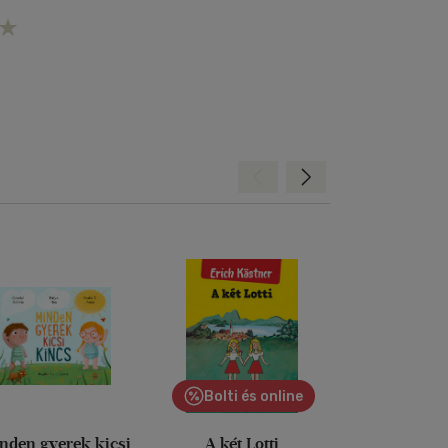
Hátra
Előre
Bolti és online
nden gyerek kicsi
A két Lotti
Reckless - A