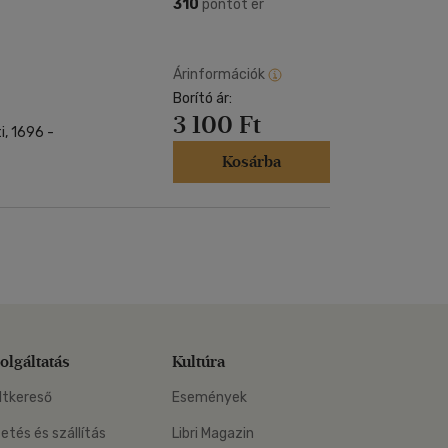
Kártya
310
pontot ér
Vallás, mitológia
m
Képeslap
és Természet
yv
Naptár
Árinformációk
k
Borító ár:
Papír, írószer
3 100 Ft
ok
i, 1696 -
Kosárba
olgáltatás
Kultúra
ltkereső
Események
zetés és szállítás
Libri Magazin