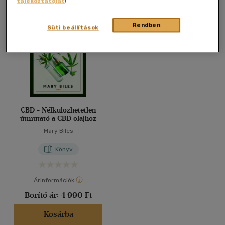
tájékoztatóját
!
Összesen
1
db
40 db / oldal
Rendben
Süti beállítások
Alkalmaz
CBD - Nélkülözhetetlen
útmutató a CBD olajhoz
Mary Biles
Könyv
Árinformációk
Borító ár:
4 990 Ft
Kosárba