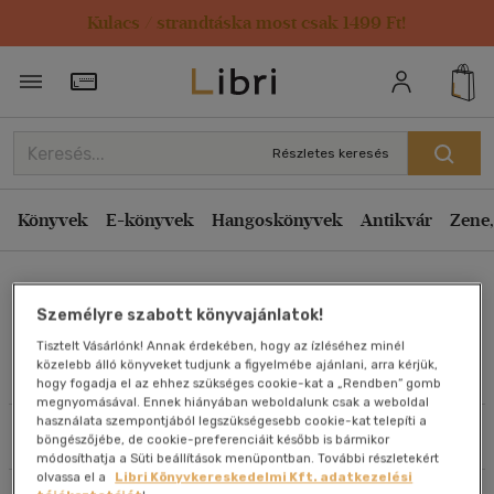
Kulacs / strandtáska most csak 1499 Ft!
Rendezés
Törzsvásárlói Kártya adatai
Rendezés
Kiadás éve szerint csökkenő
Részletes keresés
Kiadás éve szerint növekvő
Ár szerint csökkenő
Könyvek
E-könyvek
Hangoskönyvek
Antikvár
Zene,
Ár szerint növekvő
Mary Biles
Eladott darabszám szerint csökkenő
Személyre szabott könyvajánlatok!
Eladott darabszám szerint növekvő
Tisztelt Vásárlónk! Annak érdekében, hogy az ízléséhez minél
Cím szerint A-Z
közelebb álló könyveket tudjunk a figyelmébe ajánlani, arra kérjük,
Művei
hogy fogadja el az ehhez szükséges cookie-kat a „Rendben” gomb
Szerző szerint A-Z
megnyomásával. Ennek hiányában weboldalunk csak a weboldal
használata szempontjából legszükségesebb cookie-kat telepíti a
Szűrés
Rendezés
böngészőjébe, de cookie-preferenciáit később is bármikor
Megjelenítés
módosíthatja a Süti beállítások menüpontban. További részletekért
olvassa el a
Libri Könyvkereskedelmi Kft. adatkezelési
20 db / oldal