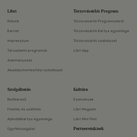
Libri
Törzsvásárlói Program
Rólunk
Törzsvásárlói Programunkról
Karrier
Törzsvásárlói Kártya egyenlege
Impresszum
Törzsvásárlói szabályzat
Társadalmi programok
Libri App
Adományozás
Akadálymentesítési nyilatkozat
Szolgáltatás
Kultúra
Boltkereső
Események
Fizetés és szállítás
Libri Magazin
Ajándékkártya egyenlege
Libri Mini Polc
Partnereinknek
Ügyfélszolgálat