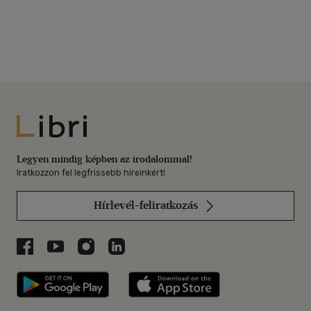
Libri
Legyen mindig képben az irodalommal!
Iratkozzon fel legfrissebb híreinkért!
Hírlevél-feliratkozás
Libri a Facebookon
Libri a Youtube-on
Libri az Instagramon
Libri a LinkedInen
Libri applikáció Szerezd meg: Google P
Libri applikáció 