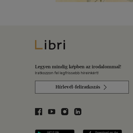
Libri
Legyen mindig képben az irodalommal!
Iratkozzon fel legfrissebb híreinkért!
Hírlevél-feliratkozás
Libri a Facebookon
Libri a Youtube-on
Libri az Instagramon
Libri a LinkedInen
Libri applikáció Szerezd m
Libri