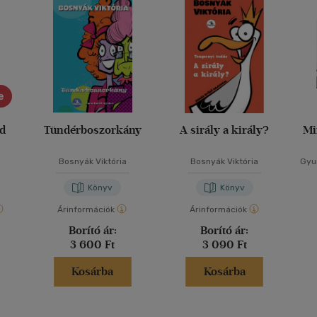
e
ád
Tündérboszorkány
A sirály a király?
Mi
Bosnyák Viktória
Bosnyák Viktória
Gyur
Könyv
Könyv
Árinformációk
Árinformációk
Borító ár:
Borító ár:
3 600 Ft
3 090 Ft
Kosárba
Kosárba