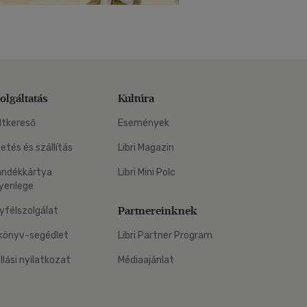
olgáltatás
Kultúra
ltkereső
Események
zetés és szállítás
Libri Magazin
ándékkártya
Libri Mini Polc
yenlege
Partnereinknek
yfélszolgálat
könyv-segédlet
Libri Partner Program
állási nyilatkozat
Médiaajánlat