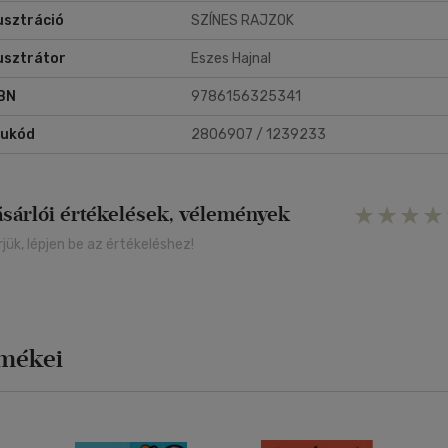
lusztráció
SZÍNES RAJZOK
lusztrátor
Eszes Hajnal
BN
9786156325341
rukód
2806907 / 1239233
ásárlói értékelések, vélemények
rjük, lépjen be az értékeléshez!
rmékei