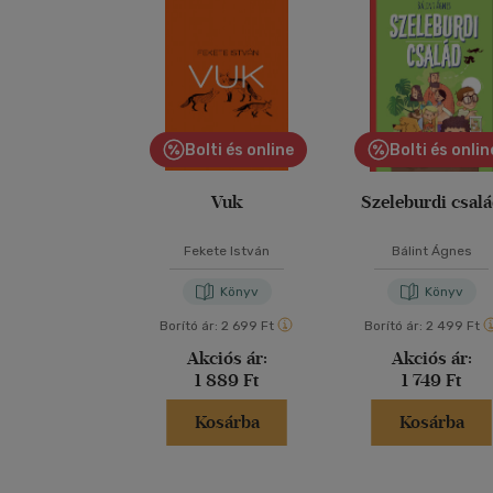
Bolti és online
Bolti és onlin
Vuk
Szeleburdi csal
Fekete István
Bálint Ágnes
Könyv
Könyv
Borító ár:
2 699 Ft
Borító ár:
2 499 Ft
Akciós ár:
Akciós ár:
1 889 Ft
1 749 Ft
Kosárba
Kosárba