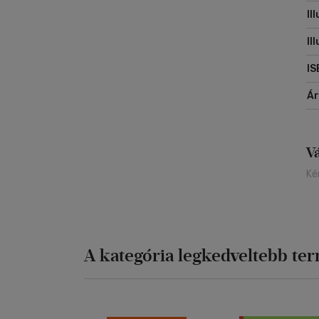
Il
Il
IS
Á
V
Ké
A kategória legkedveltebb te