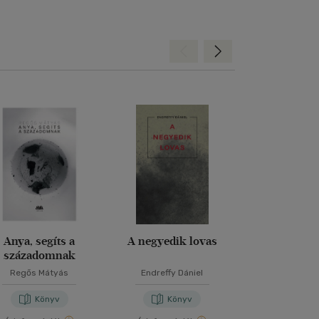
Hátra
Előre
Anya, segíts a
A negyedik lovas
A tenger napp
századomnak
Regős Mátyás
Endreffy Dániel
Bánkövi Dor
Könyv
Könyv
Kön