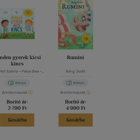
nden gyerek kicsi
Rumini
Reckless - A
kincs
kó Szilvia
-
Palya Bea
-
Berg Judit
Lauren Rob
Szabó T. Anna
Könyv
Könyv
Kön
Árinformációk
Árinformációk
Árinformáci
Borító ár:
Borító ár:
Borító 
2 790 Ft
4 990 Ft
5 499 
Kosárba
Kosárba
Kosár