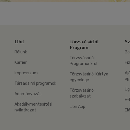
Libri
Törzsvásárlói
Sz
Program
Rólunk
Bo
Törzsvásárlói
Karrier
Fi
Programunkról
Impresszum
Aj
Törzsvásárlói Kártya
eg
egyenlege
Társadalmi programok
Üg
Törzsvásárlói
Adományozás
szabályzat
E-
Akadálymentesítési
Libri App
nyilatkozat
El
eg: Google Play
 applikáció Letölthető az App Store-ból