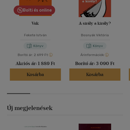
Bolti és online
Vuk
A sirály a király?
Fekete István
Bosnyák Viktória
Könyv
Könyv
Borító ár:
2 699 Ft
Árinformációk
Akciós ár:
1 889 Ft
Borító ár:
3 090 Ft
Kosárba
Kosárba
Új megjelenések