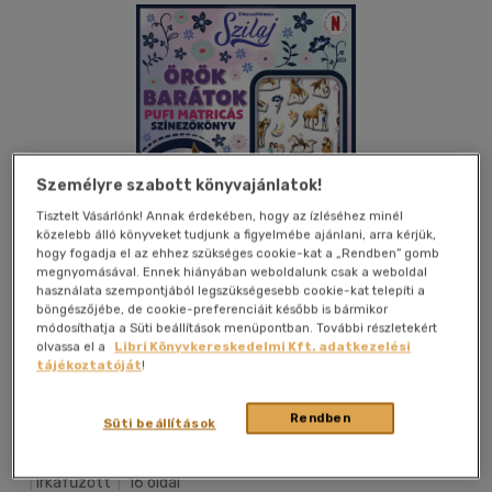
Személyre szabott könyvajánlatok!
Tisztelt Vásárlónk! Annak érdekében, hogy az ízléséhez minél
közelebb álló könyveket tudjunk a figyelmébe ajánlani, arra kérjük,
hogy fogadja el az ehhez szükséges cookie-kat a „Rendben” gomb
megnyomásával. Ennek hiányában weboldalunk csak a weboldal
használata szempontjából legszükségesebb cookie-kat telepíti a
böngészőjébe, de cookie-preferenciáit később is bármikor
módosíthatja a Süti beállítások menüpontban. További részletekért
olvassa el a
Libri Könyvkereskedelmi Kft. adatkezelési
tájékoztatóját
!
Kívánságlistához adom
Megosztom
Rendben
Süti beállítások
Móra Ferenc Ifjúsági Könyvkiad
|
2026
|
magyar nyelvű
|
irkafűzött
|
16 oldal