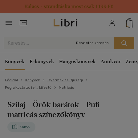
Kulacs / strandtáska most csak 1499 Ft!
Törzsvásárlói Kártya adatai
Részletes keresés
Könyvek
E-könyvek
Hangoskönyvek
Antikvár
Zene,
Főoldal
Könyvek
Gyermek és ifjúsági
Foglalkoztató, fejl., kifestő
Matricás
Szilaj - Örök barátok
- Pufi
matricás színezőkönyv
Könyv