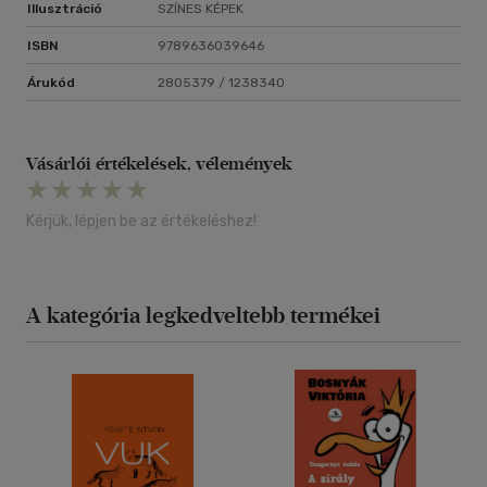
Illusztráció
SZÍNES KÉPEK
ISBN
9789636039646
Árukód
2805379 / 1238340
Vásárlói értékelések, vélemények
Kérjük, lépjen be az értékeléshez!
A kategória legkedveltebb termékei