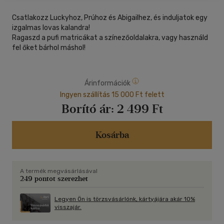
Csatlakozz Luckyhoz, Prúhoz és Abigailhez, és induljatok egy
izgalmas lovas kalandra!
Ragaszd a pufi matricákat a színezőoldalakra, vagy használd
fel őket bárhol máshol!
Árinformációk
Ingyen szállítás 15 000 Ft felett
Borító ár:
2 499 Ft
Kosárba
A termék megvásárlásával
249 pontot szerezhet
Legyen Ön is törzsvásárlónk, kártyájára akár 10%
visszajár.