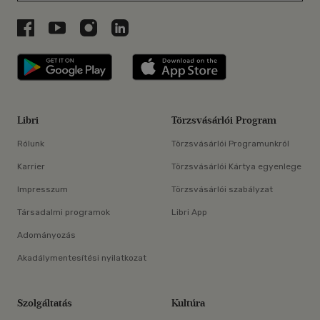
Libri a Facebookon
Libri a Youtube-on
Libri az Instagramon
Libri a LinkedInen
Libri applikáció Szerezd meg: Google P
Libri applikáció 
Libri
Törzsvásárlói Program
Rólunk
Törzsvásárlói Programunkról
Karrier
Törzsvásárlói Kártya egyenlege
Impresszum
Törzsvásárlói szabályzat
Társadalmi programok
Libri App
Adományozás
Akadálymentesítési nyilatkozat
Szolgáltatás
Kultúra