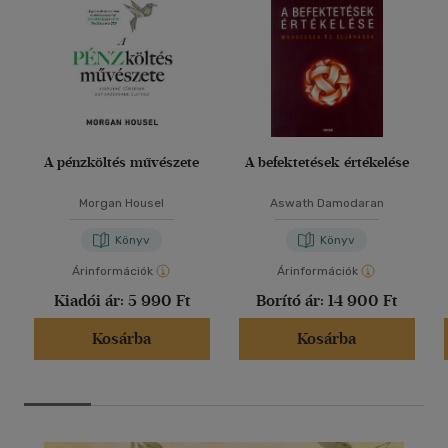
A pénzköltés művészete
A befektetések értékelése
Morgan Housel
Aswath Damodaran
Könyv
Könyv
Árinformációk
Árinformációk
Kiadói ár:
5 990 Ft
Borító ár:
14 900 Ft
Kosárba
Kosárba