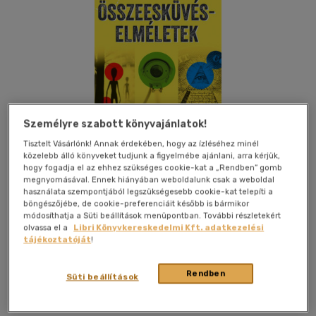
Személyre szabott könyvajánlatok!
Tisztelt Vásárlónk! Annak érdekében, hogy az ízléséhez minél
közelebb álló könyveket tudjunk a figyelmébe ajánlani, arra kérjük,
hogy fogadja el az ehhez szükséges cookie-kat a „Rendben” gomb
megnyomásával. Ennek hiányában weboldalunk csak a weboldal
használata szempontjából legszükségesebb cookie-kat telepíti a
böngészőjébe, de cookie-preferenciáit később is bármikor
módosíthatja a Süti beállítások menüpontban. További részletekért
olvassa el a
Libri Könyvkereskedelmi Kft. adatkezelési
Beleolvasok
Kívánságlistához adom
Megosztom
tájékoztatóját
!
Rendben
Süti beállítások
Lingea Kft.
|
2022
|
magyar nyelvű
|
puhatáblás,
ragasztókötött
|
320 oldal