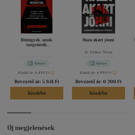
Bűnügyek, amik
Haza akart jönni
megrázták
Magyarországot
Dr. Rátkai Tímea
Könyv
Könyv
Kiadói ár:
6 490 Ft
Kiadói ár:
6 999 Ft
Bevezető ár:
5 841 Ft
Bevezető ár:
6 299 Ft
Kosárba
Kosárba
Új megjelenések