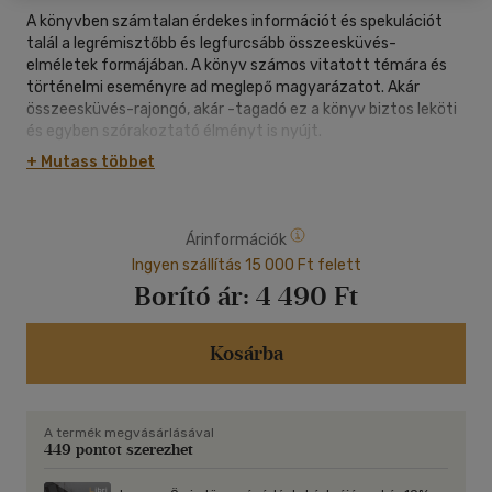
A könyvben számtalan érdekes információt és spekulációt
talál a legrémisztőbb és legfurcsább összeesküvés-
elméletek formájában. A könyv számos vitatott témára és
történelmi eseményre ad meglepő magyarázatot. Akár
összeesküvés-rajongó, akár -tagadó ez a könyv biztos leköti
és egyben szórakoztató élményt is nyújt.
+ Mutass többet
A könyv számos vitatott témára és történelmi eseményre
ad meglepő magyarázatot. Többek között olyan rejtélyekről
olvashat, mint:
Árinformációk
- egyre többen hisznek abban, hogy a Föld lapos,
Ingyen szállítás 15 000 Ft felett
- a MH370 járat megmagyarázhatatlan eltűnése,
Borító ár:
4 490 Ft
- az Oszáma bin Láden megölése körül kialakult rejtélyek,
- Bruce Lee halálának rejtélyes körülményei,
- a Covid-19 világjárvány és az 5G hálózat elindítása Kínában,
Kosárba
- az élelmiszeripari szereplők összejátszása, hogy
cukorfüggővé tegyenek bennünket.
A termék megvásárlásával
Az összeesküvés-elméletek nem újdonságok. Végig kísérték
449 pontot szerezhet
civilizációnk fejlődésének sorsfordító pillanatait, és ma is
bőséggel találkozhatunk velük. Befolyásolják