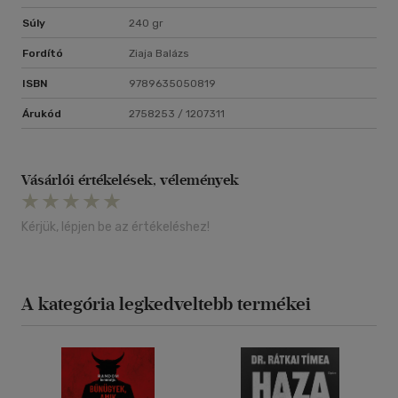
Súly
240 gr
Fordító
Ziaja Balázs
ISBN
9789635050819
Árukód
2758253 / 1207311
Vásárlói értékelések, vélemények
Kérjük, lépjen be az értékeléshez!
A kategória legkedveltebb termékei