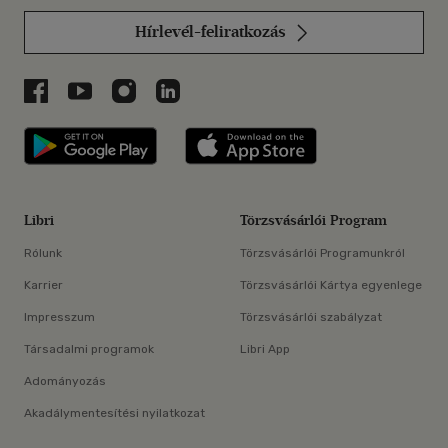
Hírlevél-feliratkozás
Libri a Facebookon
Libri a Youtube-on
Libri az Instagramon
Libri a LinkedInen
Libri applikáció Szerezd meg: Google P
Libri applikáció 
Libri
Törzsvásárlói Program
Rólunk
Törzsvásárlói Programunkról
Karrier
Törzsvásárlói Kártya egyenlege
Impresszum
Törzsvásárlói szabályzat
Társadalmi programok
Libri App
Adományozás
Akadálymentesítési nyilatkozat