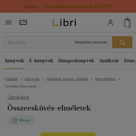
Kulacs / strandtáska most csak 1499 Ft!
Törzsvásárlói Kártya adatai
Részletes keresés
Könyvek
E-könyvek
Hangoskönyvek
Antikvár
Zene,
Főoldal
Könyvek
Napjaink, bulvár, politika
Nemzetközi
További könyveink
Jamie King
Összeesküvés-elméletek
Könyv