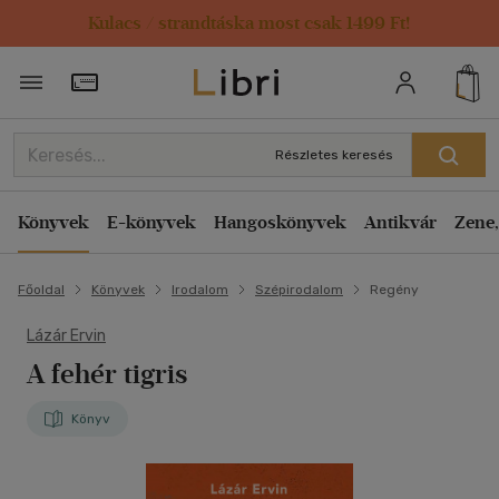
Kulacs / strandtáska most csak 1499 Ft!
Törzsvásárlói Kártya adatai
Részletes keresés
Könyvek
E-könyvek
Hangoskönyvek
Antikvár
Zene,
Főoldal
Könyvek
Irodalom
Szépirodalom
Regény
Lázár Ervin
A fehér tigris
Könyv