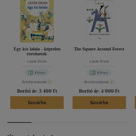
Egy kis lalala - képtelen
The Square Around Forest
történetek
Lázár Ervin
Lázár Ervin
Könyv
Könyv
Árinformációk
Árinformációk
Borító ár:
3 499 Ft
Borító ár:
4 999 Ft
Kosárba
Kosárba