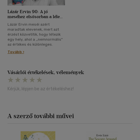
Lázár Ervin 90: A jó
meséhez elsősorban a lélek
derűjére van szükség
Lázár Ervin meséi azért
maradtak elevenek, mert azt
érzést közvetítik, hogy létezik
egy hely, ahol a ,,nemnormális"
az értékes és különleges.
Tovább ›
Vásárlói értékelések, vélemények
Kérjük, lépjen be az értékeléshez!
A szerző további művei