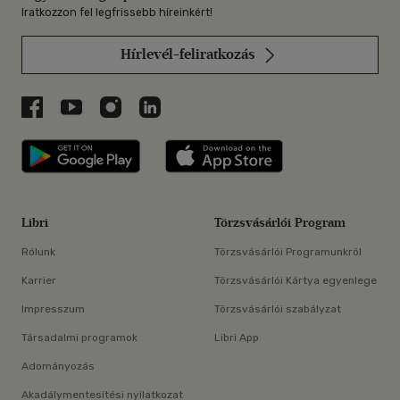
Iratkozzon fel legfrissebb híreinkért!
Hírlevél-feliratkozás
Libri a Facebookon
Libri a Youtube-on
Libri az Instagramon
Libri a LinkedInen
Libri applikáció Szerezd meg: Google P
Libri applikáció 
Libri
Törzsvásárlói Program
Rólunk
Törzsvásárlói Programunkról
Karrier
Törzsvásárlói Kártya egyenlege
Impresszum
Törzsvásárlói szabályzat
Társadalmi programok
Libri App
Adományozás
Akadálymentesítési nyilatkozat