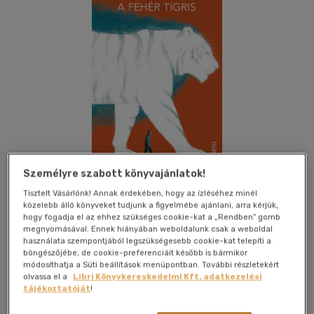
Személyre szabott könyvajánlatok!
Tisztelt Vásárlónk! Annak érdekében, hogy az ízléséhez minél
közelebb álló könyveket tudjunk a figyelmébe ajánlani, arra kérjük,
hogy fogadja el az ehhez szükséges cookie-kat a „Rendben” gomb
Kívánságlistához adom
Megosztom
megnyomásával. Ennek hiányában weboldalunk csak a weboldal
használata szempontjából legszükségesebb cookie-kat telepíti a
böngészőjébe, de cookie-preferenciáit később is bármikor
módosíthatja a Süti beállítások menüpontban. További részletekért
Trend Kiadó
|
2022
|
magyar nyelvű
|
füles, kartonált
|
238
olvassa el a
Libri Könyvkereskedelmi Kft. adatkezelési
oldal
tájékoztatóját
!
Makos Gábor fiatal, jóravaló mérnök. Mi történik akkor, ha egyik