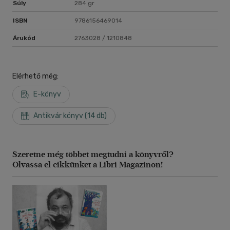
Súly
284 gr
ISBN
9786156469014
Árukód
2763028 / 1210848
Elérhető még:
E-könyv
Antikvár könyv (14 db)
Szeretne még többet megtudni a könyvről?
Olvassa el cikkünket a Libri Magazinon!