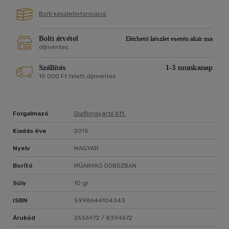
Bolti készletinformáció
Bolti átvétel
Elérhető készlet esetén akár ma
díjmentes
Szállítás
1-3 munkanap
15 000 Ft felett díjmentes
Forgalmazó
Diafilmgyártó Kft.
Kiadás éve
2015
Nyelv
MAGYAR
Borító
MŰANYAG DOBOZBAN
Súly
10 gr
ISBN
5998644104343
Árukód
2636972 / 8394672