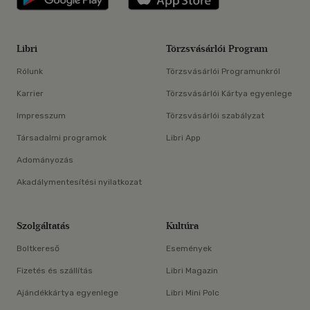
Libri
Törzsvásárlói Program
Rólunk
Törzsvásárlói Programunkról
Karrier
Törzsvásárlói Kártya egyenlege
Impresszum
Törzsvásárlói szabályzat
Társadalmi programok
Libri App
Adományozás
Akadálymentesítési nyilatkozat
Szolgáltatás
Kultúra
Boltkereső
Események
Fizetés és szállítás
Libri Magazin
Ajándékkártya egyenlege
Libri Mini Polc