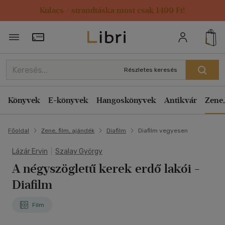
Kulacs / strandtáska most csak 1499 Ft!
Törzsvásárlói Kártya adatai
Részletes keresés
Könyvek
E-könyvek
Hangoskönyvek
Antikvár
Zene,
Főoldal
Zene, film, ajándék
Diafilm
Diafilm vegyesen
Lázár Ervin
|
Szalay György
A négyszögletű kerek erdő lakói -
Diafilm
Film