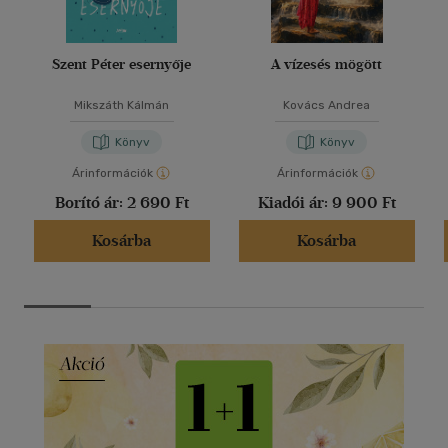
Szent Péter esernyője
A vízesés mögött
Mikszáth Kálmán
Kovács Andrea
Könyv
Könyv
Árinformációk
Árinformációk
Borító ár:
2 690 Ft
Kiadói ár:
9 900 Ft
Kosárba
Kosárba