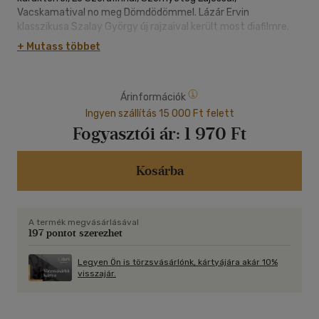
Vacskamatival no meg Dömdödömmel. Lázár Ervin
klasszikusa Szalay György új rajzaival került most diafilmre.
+ Mutass többet
Árinformációk
Ingyen szállítás 15 000 Ft felett
Fogyasztói ár:
1 970 Ft
Kosárba
A termék megvásárlásával
197 pontot szerezhet
Legyen Ön is törzsvásárlónk, kártyájára akár 10%
visszajár.