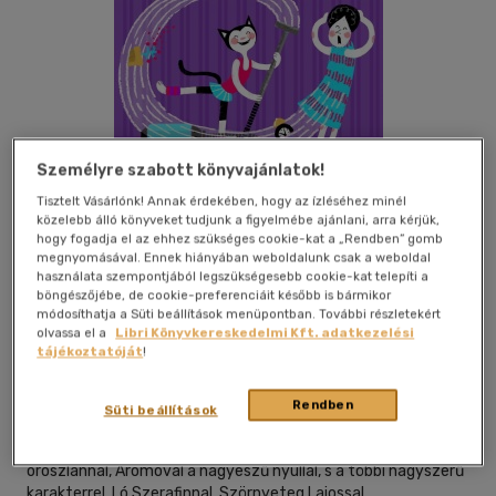
Személyre szabott könyvajánlatok!
Tisztelt Vásárlónk! Annak érdekében, hogy az ízléséhez minél
közelebb álló könyveket tudjunk a figyelmébe ajánlani, arra kérjük,
hogy fogadja el az ehhez szükséges cookie-kat a „Rendben” gomb
megnyomásával. Ennek hiányában weboldalunk csak a weboldal
Kívánságlistához adom
Megosztom
használata szempontjából legszükségesebb cookie-kat telepíti a
böngészőjébe, de cookie-preferenciáit később is bármikor
módosíthatja a Süti beállítások menüpontban. További részletekért
olvassa el a
Libri Könyvkereskedelmi Kft. adatkezelési
tájékoztatóját
!
Diafilmgyártó Kft.
|
2015
|
magyar nyelvű
|
műanyag
dobozban
Rendben
Süti beállítások
A mesében megismerkedhetünk Mikkamakkával, a
gyerekforma macskával, Bruckner Szigfriddel, az öreg
oroszlánnal, Aromóval a nagyeszű nyúllal, s a többi nagyszerű
karakterrel, Ló Szerafinnal, Szörnyeteg Lajossal,