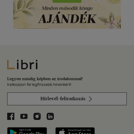
Libri
Legyen mindig képben az irodalommal!
Iratkozzon fel legfrissebb híreinkért!
Hírlevél-feliratkozás
Libri a Facebookon
Libri a Youtube-on
Libri az Instagramon
Libri a LinkedInen
Libri applikáció Szerezd meg: Google P
Libri applikáció 