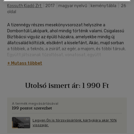
Kossuth Kiadó Zrt
|
2017
|
magyar nyelvű
|
keménytábla
|
26
oldal
A tizennégy részes mesekönyvsorozat helyszíne a
Dombontúli Lakópark, ahol mindig történik valami. Csigalassú
Biztibácsi vigyáz az épülő házakra, amelyekbe mindig új
állatcsalád költözik, elsőként a kiselefánt, Akác, majd sorban
a többiek, a teknős, a zsiráf, az egér, a majom, és többi társuk.
Együtt játszanak tűzoltósat, vonatosat, együtt
csónakáznak a patakban, és persze együtt is csobbannak
+ Mutass többet
bele a vízbe, együtt keresik a titkos átjárót, és a közös
játékok során mindannyian jó barátok lesznek. Az utolsó
kötetben pedig az is kiderül, hová vezet a titkos átjáró A
Utolsó ismert ár:
1 990 Ft
kötetek mindegyikéhez ajándék plüssállat jár, így a gyerekek is
részesei lehetnek a kalandoknak, és eljátszhatják a mesét.
A termék megvásárlásával
199 pontot szerezhet
Legyen Ön is törzsvásárlónk, kártyájára akár 10%
visszajár.