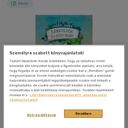
Könyv
Személyre szabott könyvajánlatok!
Tisztelt Vásárlónk! Annak érdekében, hogy az ízléséhez minél
közelebb álló könyveket tudjunk a figyelmébe ajánlani, arra kérjük,
hogy fogadja el az ehhez szükséges cookie-kat a „Rendben” gomb
megnyomásával. Ennek hiányában weboldalunk csak a weboldal
használata szempontjából legszükségesebb cookie-kat telepíti a
böngészőjébe, de cookie-preferenciáit később is bármikor
módosíthatja a Süti beállítások menüpontban. További részletekért
olvassa el a
Libri Könyvkereskedelmi Kft. adatkezelési
tájékoztatóját
!
Kívánságlistához adom
Megosztom
Rendben
Süti beállítások