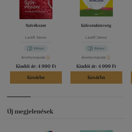
Szívékszer
Kölcsönhörcsög
Lackfi János
Lackfi János
Könyv
Könyv
Árinformációk
Árinformációk
Kiadói ár:
4 990 Ft
Kiadói ár:
4 999 Ft
Kosárba
Kosárba
Új megjelenések