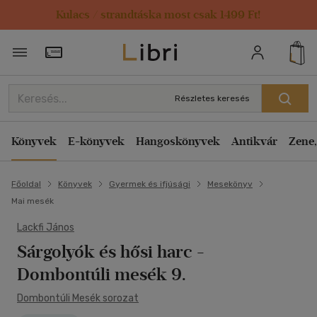
Kulacs / strandtáska most csak 1499 Ft!
Törzsvásárlói Kártya adatai
Részletes keresés
Könyvek
E-könyvek
Hangoskönyvek
Antikvár
Zene,
Főoldal
Könyvek
Gyermek és ifjúsági
Mesekönyv
Mai mesék
Lackfi János
Sárgolyók és hősi harc
-
Dombontúli mesék 9.
Dombontúli Mesék sorozat