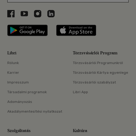
Libri a Facebookon
Libri a Youtube-on
Libri az Instagramon
Libri a LinkedInen
Libri applikáció Szerezd meg: Google P
Libri applikáció 
Libri
Törzsvásárlói Program
Rólunk
Törzsvásárlói Programunkról
Karrier
Törzsvásárlói Kártya egyenlege
Impresszum
Törzsvásárlói szabályzat
Társadalmi programok
Libri App
Adományozás
Akadálymentesítési nyilatkozat
Szolgáltatás
Kultúra