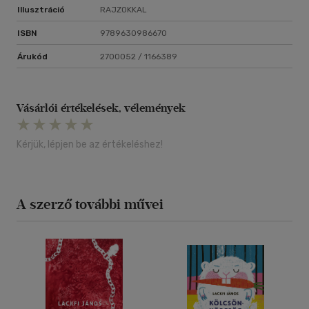
Illusztráció
RAJZOKKAL
ISBN
9789630986670
Árukód
2700052 / 1166389
Vásárlói értékelések, vélemények
Kérjük, lépjen be az értékeléshez!
A szerző további művei