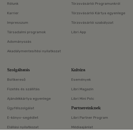
Rólunk
Törzsvásárlói Programunkról
Karrier
Törzsvásárlói Kártya egyenlege
Impresszum
Törzsvásárlói szabályzat
Társadalmi programok
Libri App
Adományozás
Akadálymentesítési nyilatkozat
Szolgáltatás
Kultúra
Boltkereső
Események
Fizetés és szállítás
Libri Magazin
Ajándékkártya egyenlege
Libri Mini Polc
Partnereinknek
Ügyfélszolgálat
E-könyv-segédlet
Libri Partner Program
Elállási nyilatkozat
Médiaajánlat