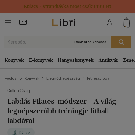
Kulacs / strandtáska most csak 1499 Ft!
Törzsvásárlói Kártya adatai
Részletes keresés
Könyvek
E-könyvek
Hangoskönyvek
Antikvár
Zene,
Főoldal
Könyvek
Életmód, egészség
Fitness, jóga
Collen Craig
Labdás Pilates-módszer
- A világ
legnépszerűbb tréningje fitball-
labdával
Könyv