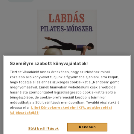
Személyre szabott könyvajánlatok!
Tisztelt Vásárlónk! Annak érdekében, hogy az ízléséhez minél
közelebb álló könyveket tudjunk a figyelmébe ajánlani, arra kérjük,
hogy fogadja el az ehhez szükséges cookie-kat a „Rendben” gomb
megnyomásával. Ennek hiányában weboldalunk csak a weboldal
használata szempontjából legszükségesebb cookie-kat telepíti a
böngészőjébe, de cookie-preferenciáit később is bármikor
módosíthatja a Süti beállítások menüpontban. További részletekért
Kívánságlistához adom
Megosztom
olvassa el a
Libri Könyvkereskedelmi Kft. adatkezelési
tájékoztatóját
!
Gold Book
|
2001
|
magyar nyelvű
|
fűzve
|
192 oldal
Rendben
Süti beállítások