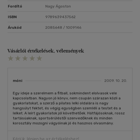
Fordító
Nagy Ágoston
ISBN
9789639437562
Árukód
2085648 / 1009146
Vásárlói értékelések, vélemények
móni
2009. 10. 20.
Egy ideje a szerelmem a fitball, sokmindent elolvasok vele
kapcsolatban. Nagyon jó könyv, nem csupán szárazan közli a
gyakorlatokat, a szerző a pilates lelki oldalára is nagy
hangsúlyt fektet, és végig egységben szemléli a testet és a
lelket. A leírt gyakorlatok jól követhetőek. Hátfájósoknak, rossz
tartásúaknak, sportsérüléstől szenvedőknek és minden
korosztály mozogni vágyóinak jó és hasznos olvasmány.
Kérjük, lépjen be az értékeléshez!