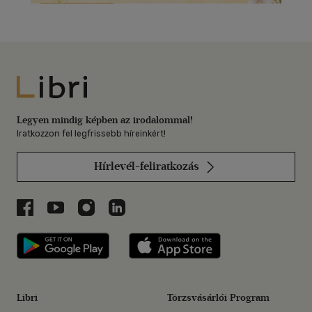
Libri
Legyen mindig képben az irodalommal!
Iratkozzon fel legfrissebb híreinkért!
Hírlevél-feliratkozás
Libri a Facebookon
Libri a Youtube-on
Libri az Instagramon
Libri a LinkedInen
Libri applikáció Szerezd meg: Google P
Libri applikáció 
Libri
Törzsvásárlói Program