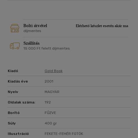
több mint 300 fénykép mutatja be a Pilates-alapelveket,
amelyek valamennyi képességet fejlesztik. Intenzitása
elegendő sportolók számára is, sőt elég gyengéd, hogy
csökkentse a krónikus fájdalmat és segítse a gyógyulást. A
Bolti átvétel
Elérhető készlet esetén akár ma
Labdás Pilates-módszer erős, mozgékony tartást alakít ki
díjmentes
egészséges tudattal, s ez egy igazán új módszer.A
SZERZŐRŐL: Colleen Craig okleveles Pilates-oktató és író.
Szállítás
Világszerte tanít a kondicionáló-műhelyekben.
15 000 Ft felett díjmentes
Kiadó
Gold Book
Kiadás éve
2001
Nyelv
MAGYAR
Oldalak száma:
192
Borító
FŰZVE
Súly
400 gr
Illusztráció
FEKETE-FEHÉR FOTÓK