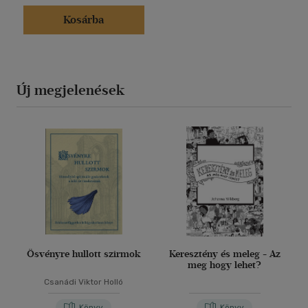
Kosárba
Új megjelenések
Ösvényre hullott szirmok
Keresztény és meleg - Az
meg hogy lehet?
Csanádi Viktor Holló
Könyv
Könyv