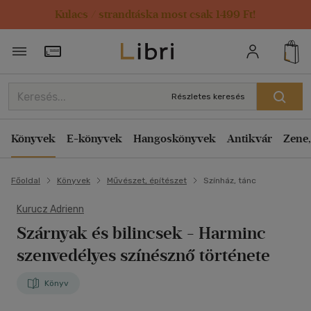
Kulacs / strandtáska most csak 1499 Ft!
Törzsvásárlói Kártya adatai
Részletes keresés
Könyvek
E-könyvek
Hangoskönyvek
Antikvár
Zene,
Főoldal
Könyvek
Művészet, építészet
Színház, tánc
Kurucz Adrienn
Szárnyak és bilincsek
- Harminc
szenvedélyes színésznő története
Könyv