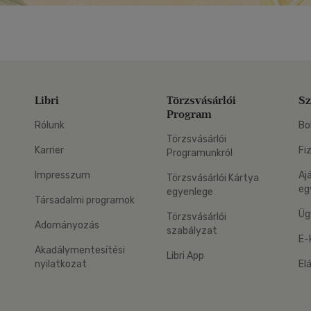
Libri
Törzsvásárlói
Sz
Program
Rólunk
Bo
Törzsvásárlói
Karrier
Fi
Programunkról
Impresszum
Aj
Törzsvásárlói Kártya
eg
egyenlege
Társadalmi programok
Üg
Törzsvásárlói
Adományozás
szabályzat
E-
Akadálymentesítési
Libri App
nyilatkozat
El
eg: Google Play
 applikáció Letölthető az App Store-ból