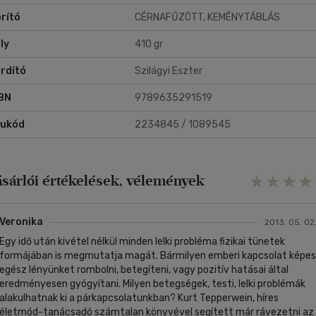
 igazi szeretetet, és így felismerhetjük valódi lényünket. Ehhez a célh
rító
CÉRNAFŰZÖTT, KEMÉNYTÁBLÁS
rsze nem csak a párkapcsolat vezethet el, de ez az egyik
gközvetlenebb és legszebb út. Hogy mennyire hatékony, az kizárólag a
ly
410 gr
itottságunktól függ, és attól, hajlandóak vagyunk-e egészen átadni
gunkat neki. Ha ezt tudatosítjuk, minden kapcsolatban megláthatjuk
rdító
Szilágyi Eszter
élyt, és a látszólagos nehézségekben is olyan lehetőséget fedezhetü
l, amely még egy lépéssel közelebb visz önmagunkhoz.
BN
9789635291519
rukód
2234845 / 1089545
ásárlói értékelések, vélemények
Veronika
2013. 05. 02
Egy idő után kivétel nélkül minden lelki probléma fizikai tünetek
formájában is megmutatja magát. Bármilyen emberi kapcsolat képes
egész lényünket rombolni, betegíteni, vagy pozitív hatásai által
eredményesen gyógyítani. Milyen betegségek, testi, lelki problémák
alakulhatnak ki a párkapcsolatunkban? Kurt Tepperwein, híres
életmód-tanácsadó számtalan könyvével segített már rávezetni az