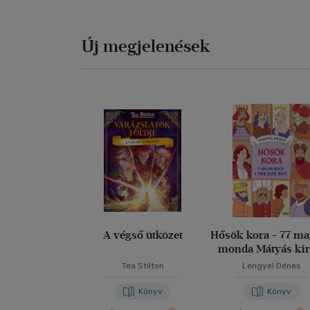
Új megjelenések
A végső ütközet
Hősök kora - 77 m
monda Mátyás kir
korától 1848-i
Tea Stilton
Lengyel Dénes
Könyv
Könyv