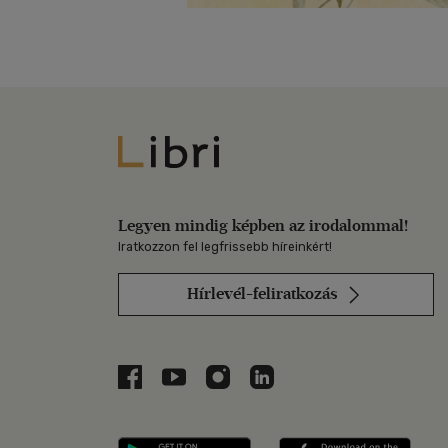
Libri
Legyen mindig képben az irodalommal!
Iratkozzon fel legfrissebb híreinkért!
Hírlevél-feliratkozás
Libri a Facebookon
Libri a Youtube-on
Libri az Instagramon
Libri a LinkedInen
Libri applikáció Szerezd m
Libri