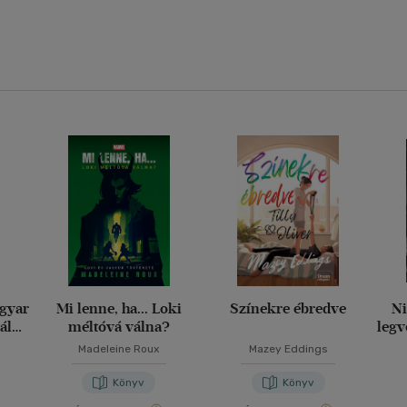
agyar
Mi lenne, ha... Loki
Színekre ébredve
Ni
ály
méltóvá válna?
legv
g
Madeleine Roux
Mazey Eddings
Könyv
Könyv