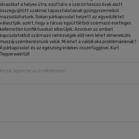
olvasókat a helyes útra, ezúttal is a szerző hosszú évek alatt
összegyűjtött szakmai tapasztalatainak gyöngyszemeiből
mazsolázhatunk. Sokan párkapcsolat helyett az egyedüllétet
választják, azért, hogy a társas együttlétből származó esetleges
kellemetlen konfliktusokat elkerüljék. Azonban az emberi
kapcsolatokból származó nehézségek elől nem lehet elmenekülni,
muszáj szembenéznünk velük. Mi lehet a valódi oka problémáinknak?
A párkapcsolat és az egészség érdekes összefüggései, Kurt
Tepperweintől!
Kérjük, lépjen be az értékeléshez!