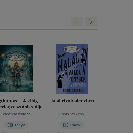
Hátra
Előre
ghtmore - A világ
Halál rivaldafényben
Dragalád vi
érfagyasztóbb sulija
Vanessa Walder
Robin Stevens
M. Kácsor Z
Könyv
Könyv
Kön