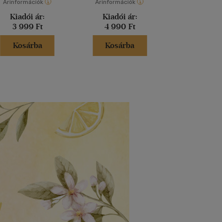
Árinformációk
Árinformációk
Árinformáci
Kiadói ár:
Kiadói ár:
Kiadói 
3 999 Ft
4 990 Ft
5 299 
Kosárba
Kosárba
Kosár