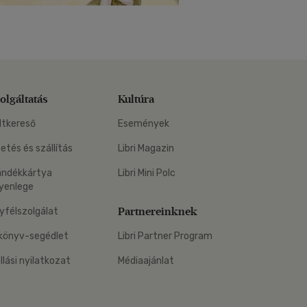
olgáltatás
Kultúra
ltkereső
Események
zetés és szállítás
Libri Magazin
ándékkártya
Libri Mini Polc
yenlege
Partnereinknek
yfélszolgálat
könyv-segédlet
Libri Partner Program
állási nyilatkozat
Médiaajánlat