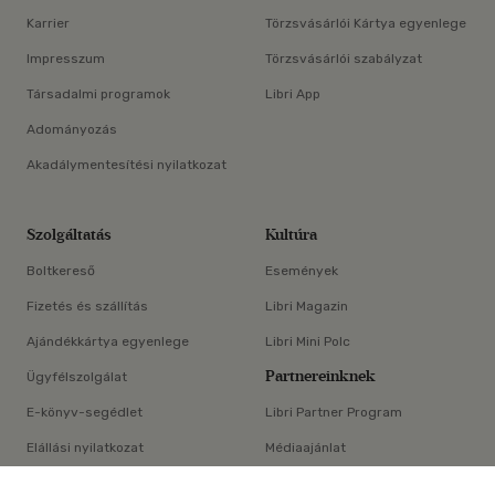
Karrier
Törzsvásárlói Kártya egyenlege
Impresszum
Törzsvásárlói szabályzat
Társadalmi programok
Libri App
Adományozás
Akadálymentesítési nyilatkozat
Szolgáltatás
Kultúra
Boltkereső
Események
Fizetés és szállítás
Libri Magazin
Ajándékkártya egyenlege
Libri Mini Polc
Partnereinknek
Ügyfélszolgálat
E-könyv-segédlet
Libri Partner Program
Elállási nyilatkozat
Médiaajánlat
×