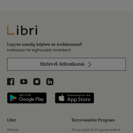
Libri
Legyen mindig képben az irodalommal!
Iratkozzon fel legfrissebb híreinkért!
Hírlevél-feliratkozás
Libri a Facebookon
Libri a Youtube-on
Libri az Instagramon
Libri a LinkedInen
Libri applikáció Szerezd meg: Google P
Libri applikáció 
Libri
Törzsvásárlói Program
Rólunk
Törzsvásárlói Programunkról