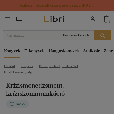
Kulacs / strandtáska most csak 1499 Ft!
Törzsvásárlói Kártya adatai
Részletes keresés
Könyvek
E-könyvek
Hangoskönyvek
Antikvár
Zene,
Főoldal
Könyvek
Pénz, gazdaság, üzleti élet
Üzleti tevékenység
Krízismenedzsment,
kríziskommunikáció
Könyv