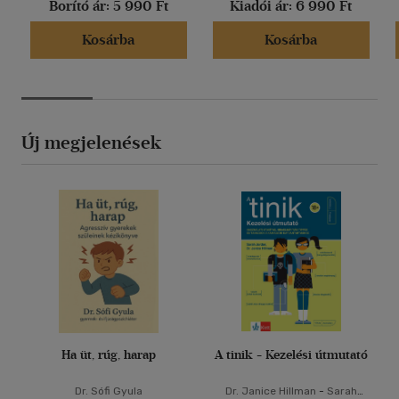
Borító ár:
5 990 Ft
Kiadói ár:
6 990 Ft
Kosárba
Kosárba
Új megjelenések
Ha üt, rúg, harap
A tinik - Kezelési útmutató
Dr. Sófi Gyula
Dr. Janice Hillman
-
Sarah