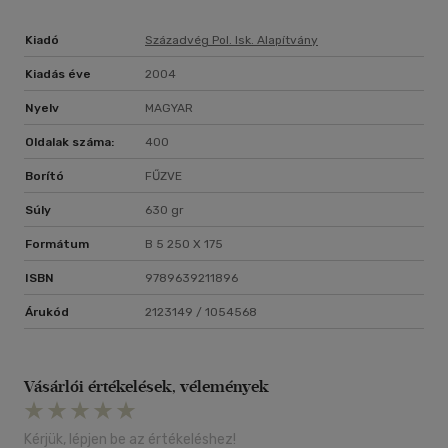
Kiadó
Századvég Pol. Isk. Alapítvány
Kiadás éve
2004
Nyelv
MAGYAR
Oldalak száma:
400
Borító
FŰZVE
Súly
630 gr
Formátum
B 5 250 X 175
ISBN
9789639211896
Árukód
2123149 / 1054568
Vásárlói értékelések, vélemények
Kérjük, lépjen be az értékeléshez!