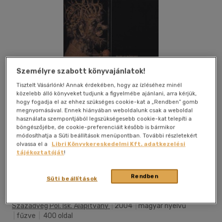
Személyre szabott könyvajánlatok!
Tisztelt Vásárlónk! Annak érdekében, hogy az ízléséhez minél
közelebb álló könyveket tudjunk a figyelmébe ajánlani, arra kérjük,
hogy fogadja el az ehhez szükséges cookie-kat a „Rendben” gomb
megnyomásával. Ennek hiányában weboldalunk csak a weboldal
használata szempontjából legszükségesebb cookie-kat telepíti a
böngészőjébe, de cookie-preferenciáit később is bármikor
módosíthatja a Süti beállítások menüpontban. További részletekért
olvassa el a
Libri Könyvkereskedelmi Kft. adatkezelési
tájékoztatóját
!
Kívánságlistához adom
Megosztom
Rendben
Süti beállítások
Századvég Pol. Isk. Alapítvány
|
2004
|
magyar nyelvű
|
fűzve
|
400 oldal