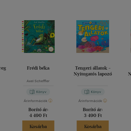
veg
Frédi béka
Tengeri állatok -
Nyitogatós lapozó
N
Axel Scheffler
Könyv
Könyv
Árinformációk
Árinformációk
Borító ár:
Borító ár:
4 490 Ft
3 490 Ft
Kosárba
Kosárba