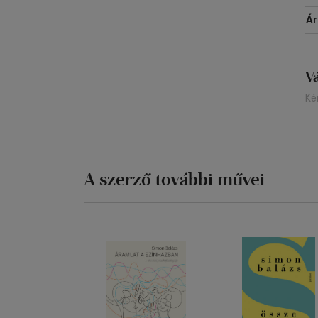
Á
V
Ké
A szerző további művei