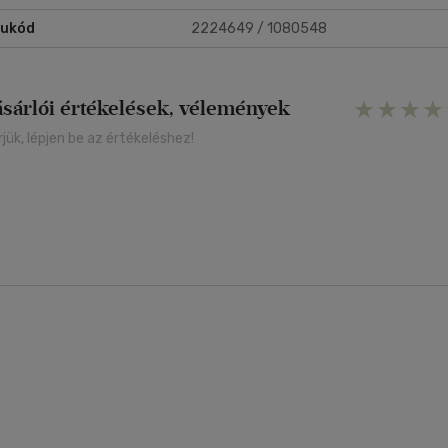
rukód
2224649 / 1080548
ásárlói értékelések, vélemények
rjük, lépjen be az értékeléshez!