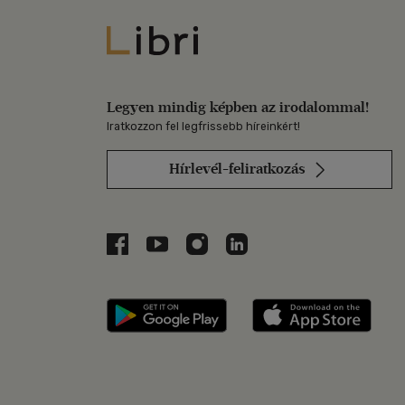
Libri
Legyen mindig képben az irodalommal!
Iratkozzon fel legfrissebb híreinkért!
Hírlevél-feliratkozás
Libri a Facebookon
Libri a Youtube-on
Libri az Instagramon
Libri a LinkedInen
Libri applikáció Szerezd m
Libri