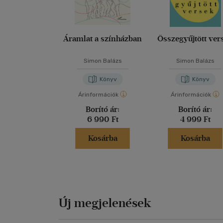
Áramlat a színházban
Összegyűjtött ver
Simon Balázs
Simon Balázs
Könyv
Könyv
Árinformációk
Árinformációk
Borító ár:
Borító ár:
6 990 Ft
4 999 Ft
Kosárba
Kosárba
Új megjelenések