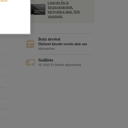
Kártya
Legyen Ön is
2
Vallás, mitológia
m
törzsvásárlónk,
Képeslap
kártyájára akár 10%
és Természet
visszajár.
yv
Naptár
k
Papír, írószer
ok
Bolti átvétel
Elérhető készlet esetén akár ma
díjmentes
Szállítás
15 000 Ft felett díjmentes