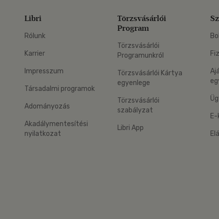
Libri
Törzsvásárlói
Sz
Program
Rólunk
Bo
Törzsvásárlói
Karrier
Fi
Programunkról
Impresszum
Aj
Törzsvásárlói Kártya
eg
egyenlege
Társadalmi programok
Üg
Törzsvásárlói
Adományozás
szabályzat
E-
Akadálymentesítési
Libri App
nyilatkozat
El
eg: Google Play
 applikáció Letölthető az App Store-ból