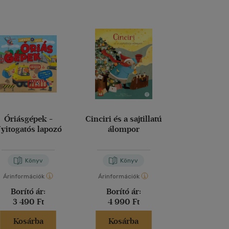
Óriásgépek -
Cinciri és a sajtillatú
A kedves 
yitogatós lapozó
álompor
naplój
Giulia Pesa
Könyv
Könyv
Kön
Árinformációk
Árinformációk
Árinformáci
Borító ár:
Borító ár:
Borító 
3 490 Ft
4 990 Ft
4 990 
Kosárba
Kosárba
Kosár