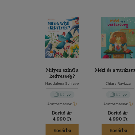
Milyen színű a
Mézi és a varázsü
kedvesség?
Maddalena Schiavo
Chiara Ravizza
Könyv
Könyv
Árinformációk
Árinformációk
Borító ár:
Borító ár:
4 990 Ft
4 990 Ft
Kosárba
Kosárba