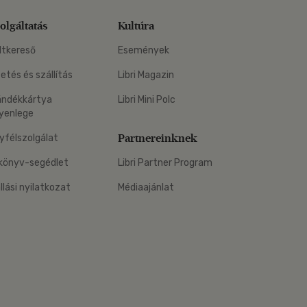
olgáltatás
Kultúra
ltkereső
Események
zetés és szállítás
Libri Magazin
ándékkártya
Libri Mini Polc
yenlege
Partnereinknek
yfélszolgálat
könyv-segédlet
Libri Partner Program
állási nyilatkozat
Médiaajánlat