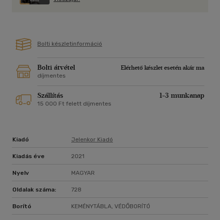
Kínálkozott, a lopva terjedő sötéttől hogy
Megóvna.
És akkor is, hiába volt."
Bolti készletinformáció
Bolti átvétel
Elérhető készlet esetén akár ma
díjmentes
Szállítás
1-3 munkanap
15 000 Ft felett díjmentes
Kiadó
Jelenkor Kiadó
Kiadás éve
2021
Nyelv
MAGYAR
Oldalak száma:
728
Borító
KEMÉNYTÁBLA, VÉDŐBORÍTÓ