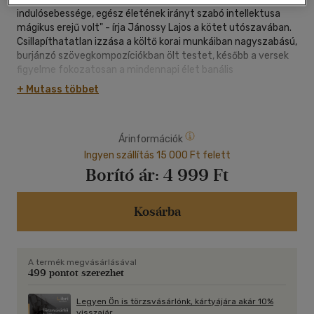
indulósebessége, egész életének irányt szabó intellektusa
mágikus erejű volt" - írja Jánossy Lajos a kötet utószavában.
Csillapíthatatlan izzása a költő korai munkáiban nagyszabású,
burjánzó szövegkompozíciókban ölt testet, később a versek
figyelme fokozatosan a mindennapi élet banális
megfigyelései, történései felé fordul egy új, töredezett
+ Mutass többet
nyelvpoétika eszközeivel. Soha nem szakad el azonban a
klasszikus műveltség és a filozófiai megalapozottság
igényétől. Ebben a nagy téteket mozgató lírában
Árinformációk
vagonreteszként csikordul a tél, a lichthófban
galambtetemek gyűlnek, Nimród, a halottkém pedig
Ingyen szállítás 15 000 Ft felett
jegyzőkönyvbe írja a kihűlt testeket.
Borító ár:
4 999 Ft
Simon Balázs végzetesnek bizonyuló betegségének nem
tulajdonított metaforikus jelentőséget, a halál árnyéka mégis
egész életművére rávetül. Az 1990-es évek egyik
Kosárba
meghatározó alkotójának verseit most halálának huszadik
évfordulóján gyűjteményes kötetben veheti kezébe az
olvasó.
A termék megvásárlásával
499 pontot szerezhet
"Dölyf volna mondani, hiába volt a rossztól
Óvó ezer délután, a sátánt míg elűzte
Legyen Ön is törzsvásárlónk, kártyájára akár 10%
Anyám rézasztalán az arab írás varázsrajza,
visszajár.