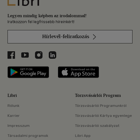
Libri
Legyen mindig képben az irodalommal!
Iratkozzon fel legfrissebb híreinkért!
Hírlevél-feliratkozás
Libri a Facebookon
Libri a Youtube-on
Libri az Instagramon
Libri a LinkedInen
Libri applikáció Szerezd meg: Google P
Libri applikáció 
Libri
Törzsvásárlói Program
Rólunk
Törzsvásárlói Programunkról
Karrier
Törzsvásárlói Kártya egyenlege
Impresszum
Törzsvásárlói szabályzat
Társadalmi programok
Libri App