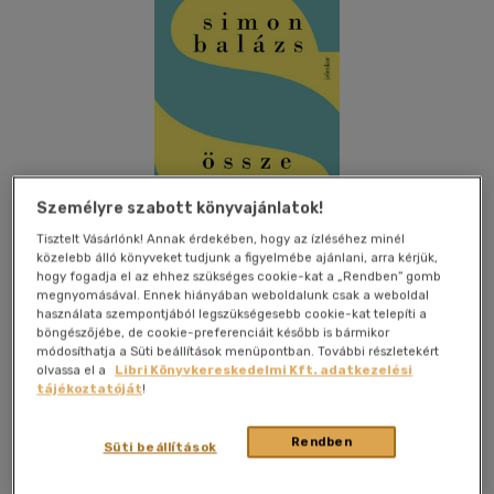
Személyre szabott könyvajánlatok!
Tisztelt Vásárlónk! Annak érdekében, hogy az ízléséhez minél
közelebb álló könyveket tudjunk a figyelmébe ajánlani, arra kérjük,
hogy fogadja el az ehhez szükséges cookie-kat a „Rendben” gomb
megnyomásával. Ennek hiányában weboldalunk csak a weboldal
használata szempontjából legszükségesebb cookie-kat telepíti a
böngészőjébe, de cookie-preferenciáit később is bármikor
Kívánságlistához adom
Megosztom
módosíthatja a Süti beállítások menüpontban. További részletekért
olvassa el a
Libri Könyvkereskedelmi Kft. adatkezelési
tájékoztatóját
!
Jelenkor Kiadó
|
2021
|
magyar nyelvű
|
keménytábla,
Rendben
védőborító
|
728 oldal
Süti beállítások
A tragikusan fiatalon elhunyt Simon Balázs "szellemi