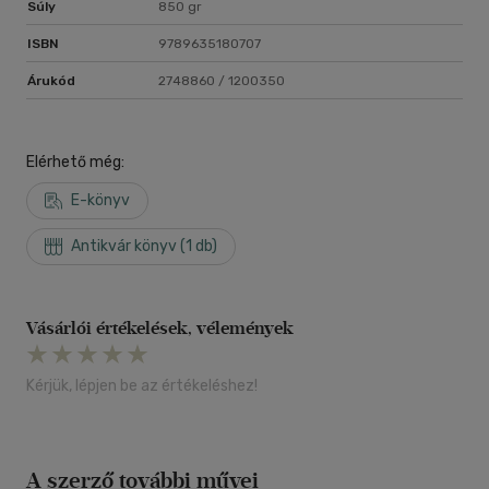
Súly
850 gr
ISBN
9789635180707
Árukód
2748860 / 1200350
Elérhető még:
E-könyv
Antikvár könyv (1 db)
Vásárlói értékelések, vélemények
Kérjük, lépjen be az értékeléshez!
A szerző további művei