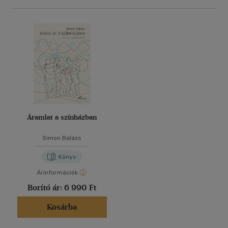
Áramlat a színházban
Simon Balázs
Könyv
Árinformációk
Borító ár:
6 990 Ft
Kosárba