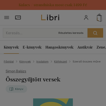
Kulacs / strandtáska most csak 1499 Ft!
Törzsvásárlói Kártya adatai
Részletes keresés
Könyvek
E-könyvek
Hangoskönyvek
Antikvár
Zene,
Főoldal
Könyvek
Irodalom
Költészet
Szerző összes műve
Simon Balázs
Összegyűjtött versek
Könyv