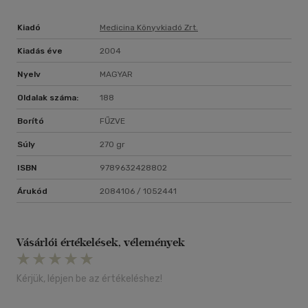
Kiadó
Medicina Könyvkiadó Zrt.
Kiadás éve
2004
Nyelv
MAGYAR
Oldalak száma:
188
Borító
FŰZVE
Súly
270 gr
ISBN
9789632428802
Árukód
2084106 / 1052441
Vásárlói értékelések, vélemények
Kérjük, lépjen be az értékeléshez!