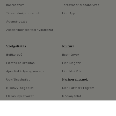
Impresszum
Törzsvásárlói szabályzat
Társadalmi programok
Libri App
Adományozás
Akadálymentesítési nyilatkozat
Szolgáltatás
Kultúra
Boltkereső
Események
Fizetés és szállítás
Libri Magazin
Ajándékkártya egyenlege
Libri Mini Polc
Partnereinknek
Ügyfélszolgálat
E-könyv-segédlet
Libri Partner Program
Elállási nyilatkozat
Médiaajánlat
×