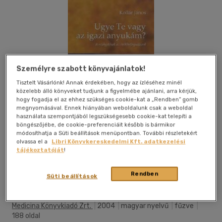
Személyre szabott könyvajánlatok!
Tisztelt Vásárlónk! Annak érdekében, hogy az ízléséhez minél
közelebb álló könyveket tudjunk a figyelmébe ajánlani, arra kérjük,
hogy fogadja el az ehhez szükséges cookie-kat a „Rendben” gomb
megnyomásával. Ennek hiányában weboldalunk csak a weboldal
használata szempontjából legszükségesebb cookie-kat telepíti a
böngészőjébe, de cookie-preferenciáit később is bármikor
módosíthatja a Süti beállítások menüpontban. További részletekért
olvassa el a
Libri Könyvkereskedelmi Kft. adatkezelési
tájékoztatóját
!
Kívánságlistához adom
Megosztom
Rendben
Süti beállítások
Medicina Könyvkiadó Zrt.
|
2004
|
magyar nyelvű
|
fűzve
|
188 oldal