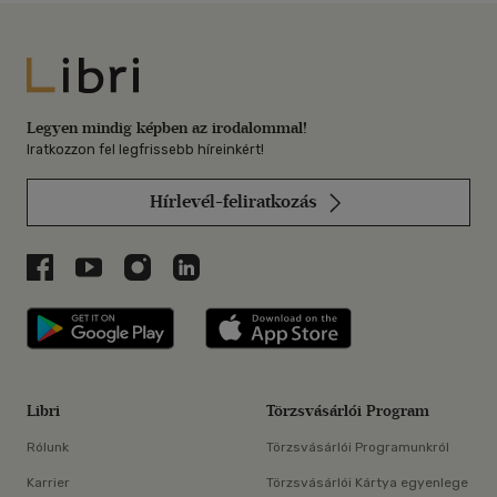
Libri
Legyen mindig képben az irodalommal!
Iratkozzon fel legfrissebb híreinkért!
Hírlevél-feliratkozás
Libri a Facebookon
Libri a Youtube-on
Libri az Instagramon
Libri a LinkedInen
Libri applikáció Szerezd meg: Google P
Libri applikáció 
Libri
Törzsvásárlói Program
Rólunk
Törzsvásárlói Programunkról
Karrier
Törzsvásárlói Kártya egyenlege