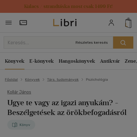
Kulacs / strandtáska most csak 1499 Ft!
Törzsvásárlói Kártya adatai
Részletes keresés
Könyvek
E-könyvek
Hangoskönyvek
Antikvár
Zene,
Főoldal
Könyvek
Társ. tudományok
Pszichológia
Kollár János
Ugye te vagy az igazi anyukám?
-
Beszélgetések az örökbefogadásról
Könyv