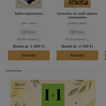
Szilva termesztése
Gyümölcs és szőlő sikeres
termesztése
Horn János
Erdély László
Könyv
Könyv
Árinformációk
Árinformációk
Borító ár:
3 400 Ft
Borító ár:
4 700 Ft
Kosárba
Kosárba