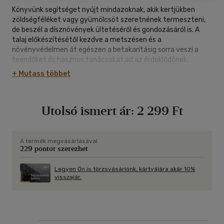
Könyvünk segítséget nyújt mindazoknak, akik kertjükben
zöldségféléket vagy gyümölcsöt szeretnének termeszteni,
de beszél a dísznövények ültetéséről és gondozásáról is. A
talaj előkészítésétől kezdve a metszésen és a
növényvédelmen át egészen a betakarításig sorra veszi a
teendőket és hasznos tanácsokat ad az érdeklődőnek.
+ Mutass többet
Örömteli kertészkedést kívánunk!
Utolsó ismert ár:
2 299 Ft
A termék megvásárlásával
229 pontot szerezhet
Legyen Ön is törzsvásárlónk, kártyájára akár 10%
visszajár.