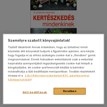
Személyre szabott könyvajánlatok!
Tisztelt Vásárlónk! Annak érdekében, hogy az ízléséhez minél
közelebb álló könyveket tudjunk a figyelmébe ajánlani, arra kérjük,
hogy fogadja el az ehhez szükséges cookie-kat a „Rendben” gomb
megnyomásával. Ennek hiányában weboldalunk csak a weboldal
használata szempontjából legszükségesebb cookie-kat telepíti a
böngészőjébe, de cookie-preferenciáit később is bármikor
módosíthatja a Süti beállítások menüpontban. További részletekért
olvassa el a
Libri Könyvkereskedelmi Kft. adatkezelési
Kívánságlistához adom
Megosztom
tájékoztatóját
!
Rendben
Süti beállítások
Pannon-Literatúra Kft
|
2021
|
magyar nyelvű
|
ragasztott
|
168 oldal