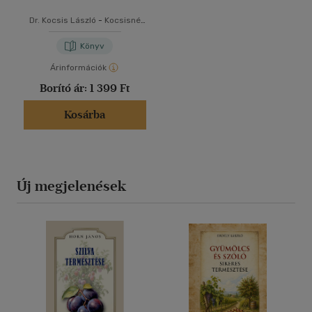
Dr. Kocsis László
-
Kocsisné
Dr. Molnár Gitta
Könyv
Árinformációk
Borító ár:
1 399 Ft
Kosárba
Új megjelenések