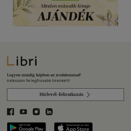
Libri
Legyen mindig képben az irodalommal!
Iratkozzon fel legfrissebb híreinkért!
Hírlevél-feliratkozás
Libri a Facebookon
Libri a Youtube-on
Libri az Instagramon
Libri a LinkedInen
Libri applikáció Szerezd meg: Google P
Libri applikáció 