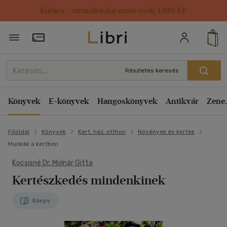
Kulacs / strandtáska most csak 1499 Ft!
Törzsvásárlói Kártya adatai
Részletes keresés
Könyvek
E-könyvek
Hangoskönyvek
Antikvár
Zene,
Főoldal
Könyvek
Kert, ház, otthon
Növények és kertek
Munkák a kertben
Kocsisné Dr. Molnár Gitta
Kertészkedés mindenkinek
Könyv