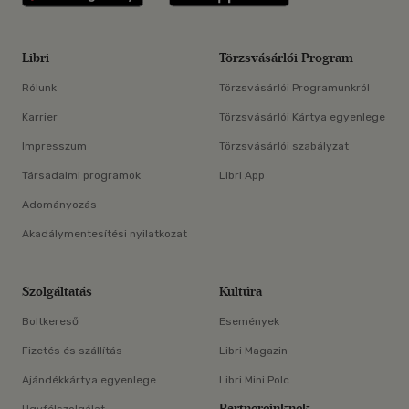
Libri
Törzsvásárlói Program
Rólunk
Törzsvásárlói Programunkról
Karrier
Törzsvásárlói Kártya egyenlege
Impresszum
Törzsvásárlói szabályzat
Társadalmi programok
Libri App
Adományozás
Akadálymentesítési nyilatkozat
Szolgáltatás
Kultúra
Boltkereső
Események
Fizetés és szállítás
Libri Magazin
Ajándékkártya egyenlege
Libri Mini Polc
Partnereinknek