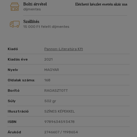
Bolti átvétel
Elérhető készlet esetén akár ma
díjmentes
Szállítás
15 000 Ft felett díjmentes
Kiadó
Pannon-Literatúra Kft
Kiadás éve
2021
Nyelv
MAGYAR
Oldalak száma:
168
Borító
RAGASZTOTT
Súly
502 gr
Illusztráció
SZÍNES KÉPEKKEL
ISBN
9789634593478
Árukód
2746607 / 1198654