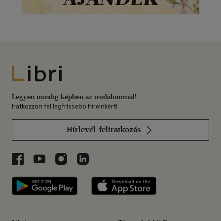
Libri
Legyen mindig képben az irodalommal!
Iratkozzon fel legfrissebb híreinkért!
Hírlevél-feliratkozás
Libri a Facebookon
Libri a Youtube-on
Libri az Instagramon
Libri a LinkedInen
Libri applikáció Szerezd meg: Google P
Libri applikáció 