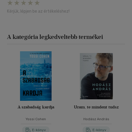
Kérjük, lépjen be az értékeléshez!
A kategória legkedveltebb termékei
A szabadság kardja
Uram, te mindent tudsz
Yossi Cohen
Hodász András
E-könyv
E-könyv