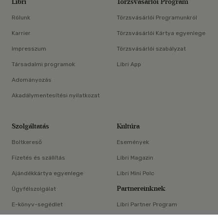
Libri
Törzsvásárlói Program
Rólunk
Törzsvásárlói Programunkról
Karrier
Törzsvásárlói Kártya egyenlege
Impresszum
Törzsvásárlói szabályzat
Társadalmi programok
Libri App
Adományozás
Akadálymentesítési nyilatkozat
Szolgáltatás
Kultúra
Boltkereső
Események
Fizetés és szállítás
Libri Magazin
Ajándékkártya egyenlege
Libri Mini Polc
Partnereinknek
Ügyfélszolgálat
E-könyv-segédlet
Libri Partner Program