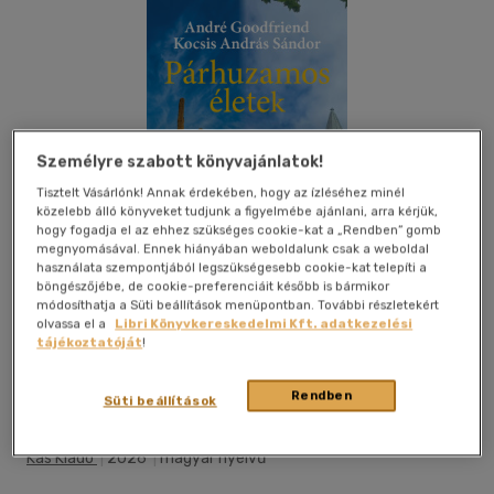
Személyre szabott könyvajánlatok!
Tisztelt Vásárlónk! Annak érdekében, hogy az ízléséhez minél
közelebb álló könyveket tudjunk a figyelmébe ajánlani, arra kérjük,
hogy fogadja el az ehhez szükséges cookie-kat a „Rendben” gomb
megnyomásával. Ennek hiányában weboldalunk csak a weboldal
használata szempontjából legszükségesebb cookie-kat telepíti a
böngészőjébe, de cookie-preferenciáit később is bármikor
módosíthatja a Süti beállítások menüpontban. További részletekért
olvassa el a
Libri Könyvkereskedelmi Kft. adatkezelési
tájékoztatóját
!
Beleolvasok
Kívánságlistához adom
Megosztom
Rendben
Süti beállítások
Kas Kiadó
|
2026
|
magyar nyelvű