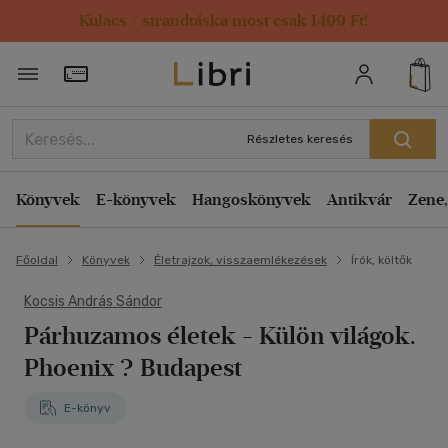
Kulacs / strandtáska most csak 1499 Ft!
Törzsvásárlói Kártya adatai
Részletes keresés
Könyvek
E-könyvek
Hangoskönyvek
Antikvár
Zene,
Főoldal
Könyvek
Életrajzok, visszaemlékezések
Írók, költők
Kocsis András Sándor
Párhuzamos életek - Külön világok.
Phoenix ? Budapest
E-könyv