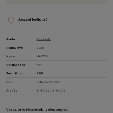
értelmiségi gondolkodás mélysége, és az a ritka jelenség,
amikor két külön világ nem kioltja, hanem erősíti egymást.
Azonnal letölthető
Kiadó
Kas Kiadó
Kiadás éve
2026
Nyelv
MAGYAR
Belelapozás
pdf
Formátum
PDF
ISBN
9786156915900
Árukód
3-87092 / 3-87092
Vásárlói értékelések, vélemények