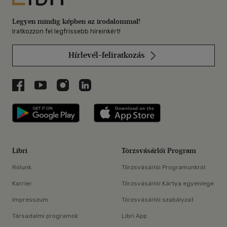
Legyen mindig képben az irodalommal!
Iratkozzon fel legfrissebb híreinkért!
Hírlevél-feliratkozás
Libri a Facebookon
Libri a Youtube-on
Libri az Instagramon
Libri a LinkedInen
Libri applikáció Szerezd meg: Google P
Libri applikáció 
Libri
Törzsvásárlói Program
Rólunk
Törzsvásárlói Programunkról
Karrier
Törzsvásárlói Kártya egyenlege
Impresszum
Törzsvásárlói szabályzat
Társadalmi programok
Libri App