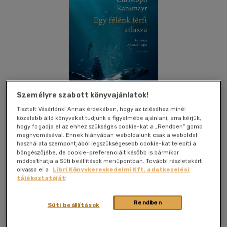
Személyre szabott könyvajánlatok!
Tisztelt Vásárlónk! Annak érdekében, hogy az ízléséhez minél
közelebb álló könyveket tudjunk a figyelmébe ajánlani, arra kérjük,
hogy fogadja el az ehhez szükséges cookie-kat a „Rendben” gomb
megnyomásával. Ennek hiányában weboldalunk csak a weboldal
használata szempontjából legszükségesebb cookie-kat telepíti a
böngészőjébe, de cookie-preferenciáit később is bármikor
Kívánságlistához adom
Megosztom
módosíthatja a Süti beállítások menüpontban. További részletekért
olvassa el a
Libri Könyvkereskedelmi Kft. adatkezelési
tájékoztatóját
!
Pesti Kalligram Kft.
|
2024
|
magyar nyelvű
|
füles, kartonált
Rendben
|
392 oldal
Süti beállítások
"Láttam..." - így kezdi Christoph Ransmayr atlaszának mind a