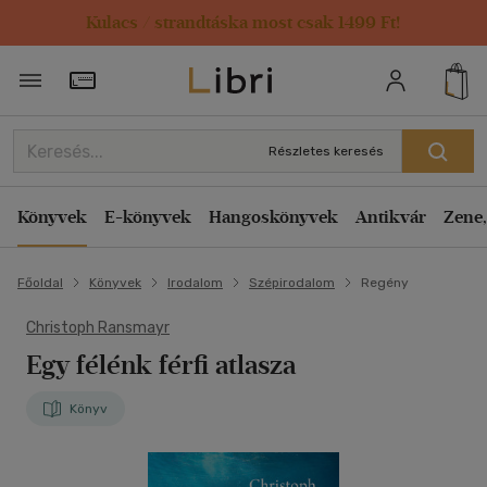
Kulacs / strandtáska most csak 1499 Ft!
Törzsvásárlói Kártya adatai
Részletes keresés
Könyvek
E-könyvek
Hangoskönyvek
Antikvár
Zene,
Főoldal
Könyvek
Irodalom
Szépirodalom
Regény
Christoph Ransmayr
Egy félénk férfi atlasza
Könyv