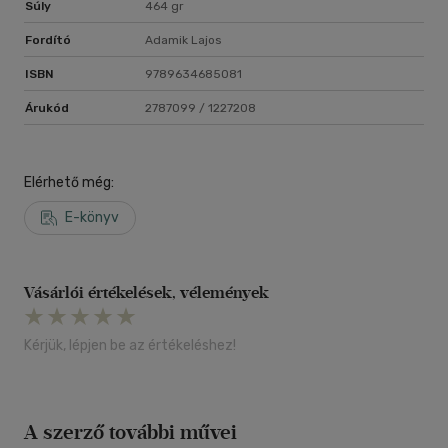
Súly
464 gr
Fordító
Adamik Lajos
ISBN
9789634685081
Árukód
2787099 / 1227208
Elérhető még:
E-könyv
Vásárlói értékelések, vélemények
Kérjük, lépjen be az értékeléshez!
A szerző további művei