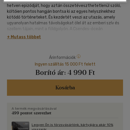
hetven epizódját, hogy aztán összetéveszthetetlenül szóló,
költőien pontos hangján bontsa ki az egyes helyszínekhez
kötődő történeteket. És kezdetét veszi az utazás, amely
ugyanolyan hatalmas távolságokat ölel át az emberi szív és
szellem tájain, mint a földgolyón. A Csendes-óceán
szigetvilágától a sarkvidékig, a dél-amerikai esőerdőktől
+ Mutass többet
Andalúzián át a Mekong folyóig, a Duna árteréig vagy éppen
Sydney-ig sorjáznak a kápráztató, megrendítő és líraian szép
képek - egy nagy író és nagy utazó kivételes életének
Árinformációk
lenyomatai. Adamik Lajos magyar fordítását olvasva a
Himalája hóförgetegeit, egy csonttá soványodott tehén
Ingyen szállítás 15 000 Ft felett
tekintetét vagy a mélytengerben a testre nehezedő
Borító ár:
4 990 Ft
nyomást éppúgy a bőrünkön érezzük, ahogyan a
történetekben megelevenedő emberi sorsokat. "Sok mindent,
amit a miénknek mondott világról tudni vélünk, csak
Kosárba
elbeszélésekből ismerünk" - emlékeztet előszavában a
szerző. Világunk megismeréséhez aligha létezik gazdagabb
térkép, útikönyv és kalauz, mint Ransmayré.
A termék megvásárlásával
499 pontot szerezhet
Legyen Ön is törzsvásárlónk, kártyájára akár 10%
visszajár.