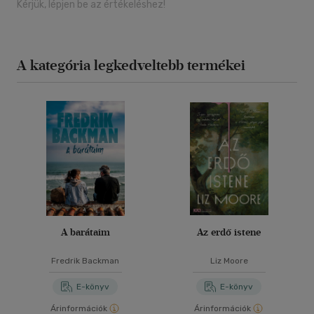
Kérjük, lépjen be az értékeléshez!
A kategória legkedveltebb termékei
A barátaim
Az erdő istene
Fredrik Backman
Liz Moore
E-könyv
E-könyv
Árinformációk
Árinformációk