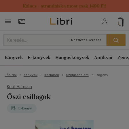
Kulacs / strandtáska most csak 1499 Ft!
Törzsvásárlói Kártya adatai
Részletes keresés
Könyvek
E-könyvek
Hangoskönyvek
Antikvár
Zene,
Főoldal
Könyvek
Irodalom
Szépirodalom
Regény
Knut Hamsun
Őszi csillagok
E-könyv