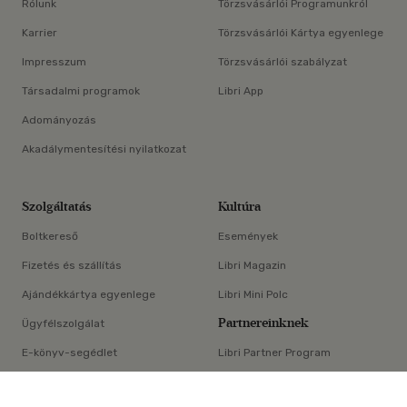
Rólunk
Törzsvásárlói Programunkról
Karrier
Törzsvásárlói Kártya egyenlege
Impresszum
Törzsvásárlói szabályzat
Társadalmi programok
Libri App
Adományozás
Akadálymentesítési nyilatkozat
Szolgáltatás
Kultúra
Boltkereső
Események
Fizetés és szállítás
Libri Magazin
Ajándékkártya egyenlege
Libri Mini Polc
Partnereinknek
Ügyfélszolgálat
E-könyv-segédlet
Libri Partner Program
×
Elállási nyilatkozat
Médiaajánlat