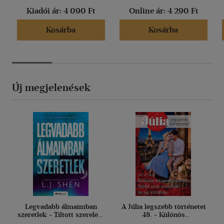
Kiadói ár:
4 090 Ft
Online ár:
4 290 Ft
Kosárba
Kosárba
Új megjelenések
Legvadabb álmaimban
A Júlia legszebb történetei
szeretlek - Tiltott szerelem
48. - Különös
2.
házasságszerző; Többé