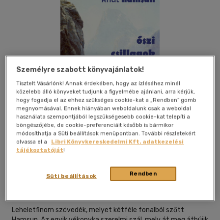
Személyre szabott könyvajánlatok!
Tisztelt Vásárlónk! Annak érdekében, hogy az ízléséhez minél
közelebb álló könyveket tudjunk a figyelmébe ajánlani, arra kérjük,
hogy fogadja el az ehhez szükséges cookie-kat a „Rendben” gomb
megnyomásával. Ennek hiányában weboldalunk csak a weboldal
használata szempontjából legszükségesebb cookie-kat telepíti a
böngészőjébe, de cookie-preferenciáit később is bármikor
módosíthatja a Süti beállítások menüpontban. További részletekért
olvassa el a
Libri Könyvkereskedelmi Kft. adatkezelési
tájékoztatóját
!
Beleolvasok
Kívánságlistához adom
Megosztom
Rendben
Süti beállítások
Digi-Book Kiadó
|
2024
|
magyar nyelvű
Leheletfinom szövedék, melyet kétféle fonalból szőtt
Hamsun. Az egyik vékonyka szerelmi szál, mely át meg átbújik