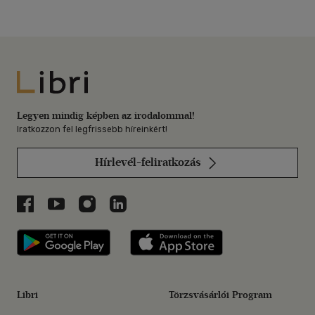
Libri
Legyen mindig képben az irodalommal!
Iratkozzon fel legfrissebb híreinkért!
Hírlevél-feliratkozás
Libri a Facebookon
Libri a Youtube-on
Libri az Instagramon
Libri a LinkedInen
Libri applikáció Szerezd meg: Google P
Libri applikáció 
Libri
Törzsvásárlói Program