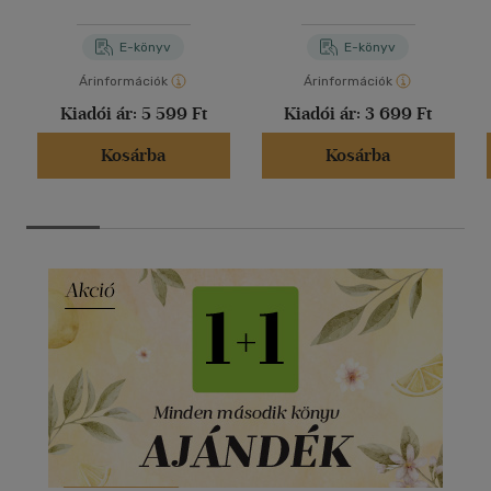
nem eresztlek; Az ég
küldötte
E-könyv
E-könyv
Árinformációk
Árinformációk
Kiadói ár:
5 599 Ft
Kiadói ár:
3 699 Ft
Kosárba
Kosárba