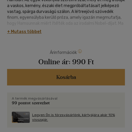
a vaskos, kemény, északi élet megpróbáltatásait jelképező
vastag, spárga durvaságú szálon. A létreejövő szövedék
finom, egyensúlyba kerülő próza, amely igazán megmutatja,
hogy Hamsunnak miért ítélték oda az irodalmi Nobel-díjat. Ma
is élő, lüktető, mélyértelmű szöveg, a nagy író remek
+ Mutass többet
stílusdarabja. S mindeközben a háttérben má felsejlik a városi
élet és vidéki élet közötti feszültség, a rurális emberek
egyszerű, hatékony gondolkozása, amit a városról jött,
Árinformációk
egyszerű, vidéki életre vágyó fiatalember nem tud, talán nem
is képes megérteni, beilleszkedni, s ezzel nemcsak az életbe,
Online ár:
990 Ft
de az érzelmekbe sem képes integrálódni.
Kosárba
A termék megvásárlásával
99 pontot szerezhet
Legyen Ön is törzsvásárlónk, kártyájára akár 10%
visszajár.