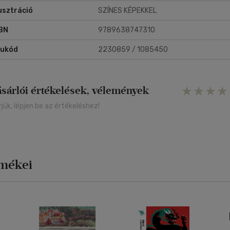
lusztráció
SZÍNES KÉPEKKEL
BN
9789638747310
rukód
2230859 / 1085450
ásárlói értékelések, vélemények
rjük, lépjen be az értékeléshez!
rmékei