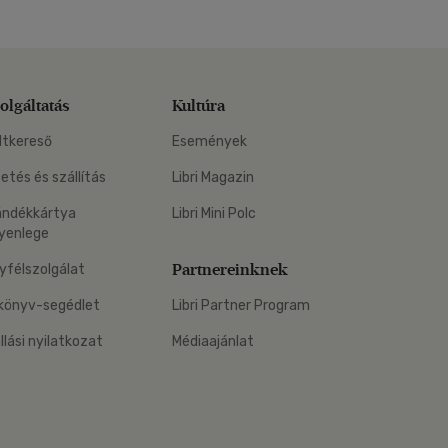
olgáltatás
Kultúra
ltkereső
Események
zetés és szállítás
Libri Magazin
ándékkártya
Libri Mini Polc
yenlege
Partnereinknek
yfélszolgálat
könyv-segédlet
Libri Partner Program
állási nyilatkozat
Médiaajánlat