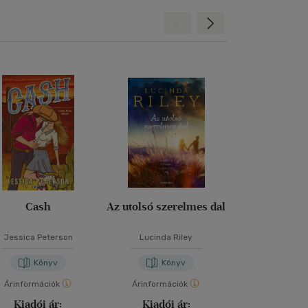
Hátra
Előre
Cash
Az utolsó szerelmes dal
Ha a könyve
tudnán
Jessica Peterson
Lucinda Riley
Kate Ebe
Könyv
Könyv
Kön
Árinformációk
Árinformációk
Árinformáci
Kiadói ár:
Kiadói ár:
Kiadói 