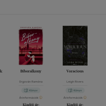
ák
Bíboralkony
Voracious
Orgován Ramóna
Leigh Rivers
Könyv
Könyv
Árinformációk
Árinformációk
Kiadói ár:
Kiadói ár: