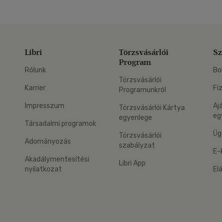
Libri
Törzsvásárlói
Sz
Program
Rólunk
Bo
Törzsvásárlói
Karrier
Fi
Programunkról
Impresszum
Aj
Törzsvásárlói Kártya
eg
egyenlege
Társadalmi programok
Üg
Törzsvásárlói
Adományozás
szabályzat
E-
Akadálymentesítési
Libri App
nyilatkozat
El
eg: Google Play
 applikáció Letölthető az App Store-ból