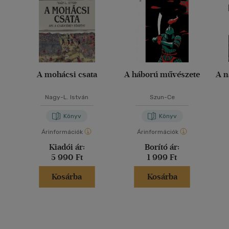
A mohácsi csata
A háború művészete
A n
Nagy-L. István
Szun-Ce
Könyv
Könyv
Árinformációk
Árinformációk
Kiadói ár:
Borító ár:
5 990 Ft
1 999 Ft
Kosárba
Kosárba