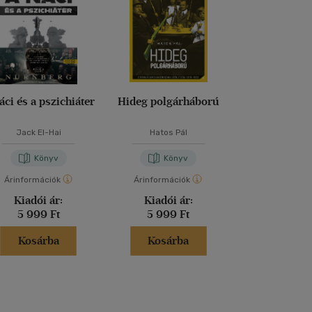
áci és a pszichiáter
Hideg polgárháború
Nagy dipl
Jack El-Hai
Hatos Pál
Könyv
Könyv
Kön
Árinformációk
Árinformációk
Kiadói ár:
7 49
Kiadói ár:
Kiadói ár:
Bevezető
5 999 Ft
5 999 Ft
6 749 
Kosárba
Kosárba
Kosár