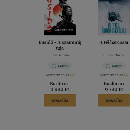
Busidó - A szamuráj
A tél harcosai
útja
Inazo Nitobe
Olivier Norek
Könyv
Könyv
Árinformációk
Árinformációk
Borító ár:
Kiadói ár:
3 990 Ft
6 790 Ft
Kosárba
Kosárba