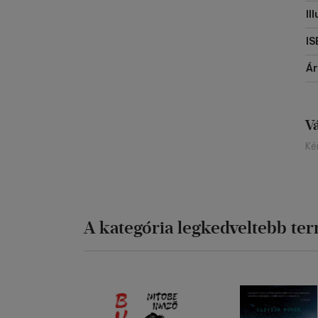
Il
IS
Á
V
Ké
A kategória legkedveltebb te