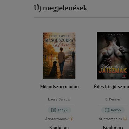
Új megjelenések
Másodszorra talán
Édes kis játszm
Laura Barrow
J. Kenner
Könyv
Könyv
Árinformációk
Árinformációk
Kiadói ár:
Kiadói ár: