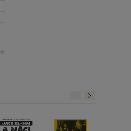
Hátra
Előre