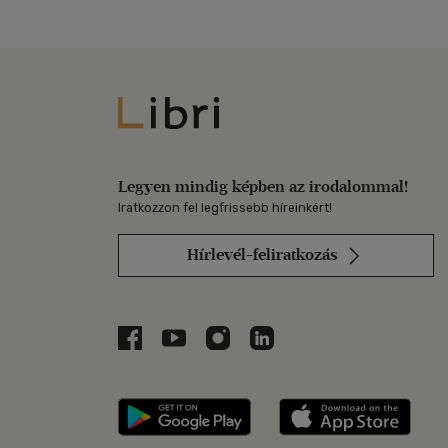
Libri
Legyen mindig képben az irodalommal!
Iratkozzon fel legfrissebb híreinkért!
Hírlevél-feliratkozás
Libri a Facebookon
Libri a Youtube-on
Libri az Instagramon
Libri a LinkedInen
Libri applikáció Szerezd m
Libri