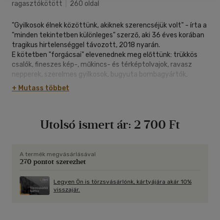
ragasztókötött
|
260 oldal
"Gyilkosok élnek közöttünk, akiknek szerencséjük volt" - írta a
"minden tekintetben különleges" szerző, aki 36 éves korában
tragikus hirtelenséggel távozott, 2018 nyarán.
E kötetben "forgácsai" elevenednek meg előttünk: trükkös
csalók, fineszes kép-, műkincs- és térképtolvajok, ravasz
nepperek, szerelmes gyilkosok, bugyuta bombagyártók,
családirtó "édesapák" sorjáznak megállíthatatlanul. Mintha
+ Mutass többet
csak a friss, mai napisajtót olvasnánk az Élet Fájának barbár
forgácsolóiról.
Utolsó ismert ár:
2 700 Ft
A termék megvásárlásával
270 pontot szerezhet
Legyen Ön is törzsvásárlónk, kártyájára akár 10%
visszajár.