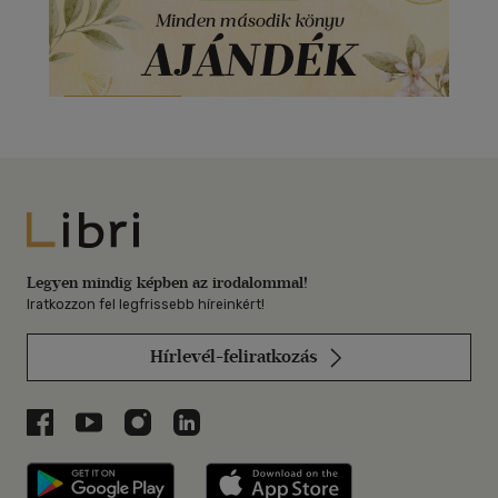
Libri
Legyen mindig képben az irodalommal!
Iratkozzon fel legfrissebb híreinkért!
Hírlevél-feliratkozás
Libri a Facebookon
Libri a Youtube-on
Libri az Instagramon
Libri a LinkedInen
Libri applikáció Szerezd meg: Google P
Libri applikáció 