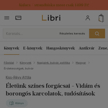
Kulacs / strandtáska most csak 1499 Ft!
Törzsvásárlói Kártya adatai
Részletes keresés
Könyvek
E-könyvek
Hangoskönyvek
Antikvár
Zene,
Főoldal
Könyvek
Napjaink, bulvár, politika
Magyar
Érdekességek, bulvár
Kiss-Révy Attila
Életünk színes forgácsai
- Vidám és
borongós karcolatok, tudósítások
Könyv