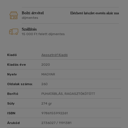
Bolti átvétel
Elérhető készlet esetén akár ma
díjmentes
Szállítás
15 000 Ft felett díjmentes
Kiadó
Aposztróf Kiadó
Kiadás éve
2020
Nyelv
MAGYAR
Oldalak száma:
260
Borító
PUHATÁBLÁS, RAGASZTÓKÖTÖTT
Súly
274 gr
ISBN
9786155992261
Árukód
2736027 / 1191381