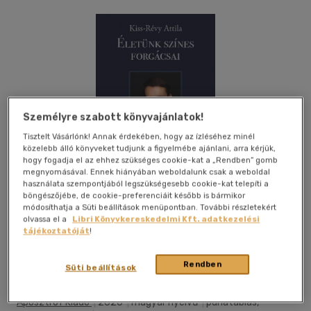
Személyre szabott könyvajánlatok!
Tisztelt Vásárlónk! Annak érdekében, hogy az ízléséhez minél
közelebb álló könyveket tudjunk a figyelmébe ajánlani, arra kérjük,
hogy fogadja el az ehhez szükséges cookie-kat a „Rendben” gomb
megnyomásával. Ennek hiányában weboldalunk csak a weboldal
használata szempontjából legszükségesebb cookie-kat telepíti a
böngészőjébe, de cookie-preferenciáit később is bármikor
módosíthatja a Süti beállítások menüpontban. További részletekért
olvassa el a
Libri Könyvkereskedelmi Kft. adatkezelési
tájékoztatóját
!
Kívánságlistához adom
Megosztom
Rendben
Süti beállítások
Aposztróf Kiadó
|
2020
|
magyar nyelvű
|
puhatáblás,