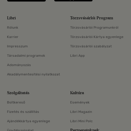
Libri
Törzsvásárlói Program
Rólunk
Törzsvásárlói Programunkról
Karrier
Törzsvásárlói Kártya egyenlege
Impresszum
Törzsvásárlói szabályzat
Társadalmi programok
Libri App
Adományozás
Akadálymentesítési nyilatkozat
Szolgáltatás
Kultúra
Boltkereső
Események
Fizetés és szállítás
Libri Magazin
Ajándékkártya egyenlege
Libri Mini Polc
Partnereinknek
Ügyfélszolgálat