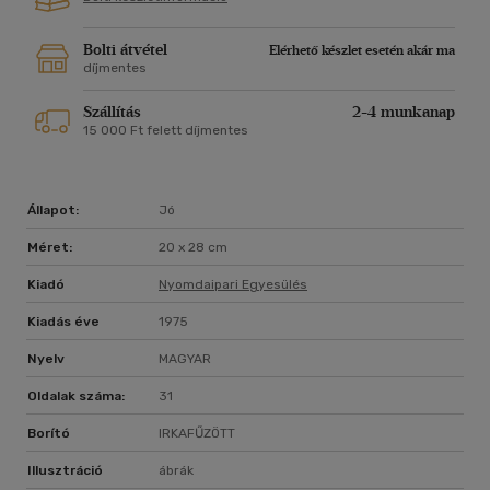
Bolti átvétel
Elérhető készlet esetén akár ma
díjmentes
Szállítás
2-4 munkanap
15 000 Ft felett díjmentes
Állapot:
Jó
Méret:
20 x 28 cm
Kiadó
Nyomdaipari Egyesülés
Kiadás éve
1975
Nyelv
MAGYAR
Oldalak száma:
31
Borító
IRKAFŰZÖTT
Illusztráció
ábrák