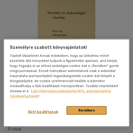
Személyre szabott könyvajánlatok!
Tisztelt Vásárlónk! Annak érdekében, hogy az ízléséhez minél
közelebb álló könyveket tudjunk a figyelmébe ajánlani, arra kérjük,
hogy fogadja el az ehhez szükséges cookie-kat a „Rendben” gomb
megnyomásával. Ennek hiányában weboldalunk csak a weboldal
használata szempontjából legszükségesebb cookie-kat telepíti a
böngészőjébe, de cookie-preferenciáit később is bármikor
módosíthatja a Süti beállítások menüpontban. További részletekért
olvassa el a
Libri Könyvkereskedelmi Kft. adatkezelési
tájékoztatóját
!
Kívánságlistához adom
Megosztom
Rendben
Süti beállítások
Nyomdaipari Egyesülés
|
1975
|
magyar nyelvű
|
irkafűzött
|
31 oldal