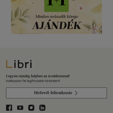
Libri
Legyen mindig képben az irodalommal!
Iratkozzon fel legfrissebb híreinkért!
Hírlevél-feliratkozás
Libri a Facebookon
Libri a Youtube-on
Libri az Instagramon
Libri a LinkedInen