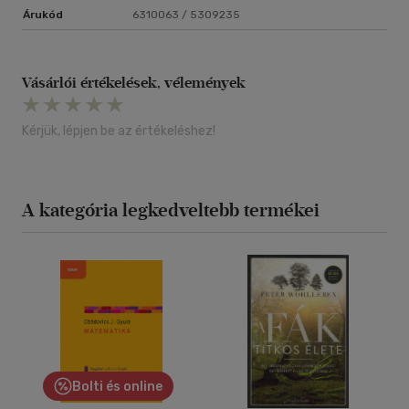
Árukód
6310063 / 5309235
Vásárlói értékelések, vélemények
Kérjük, lépjen be az értékeléshez!
A kategória legkedveltebb termékei
Bolti és online