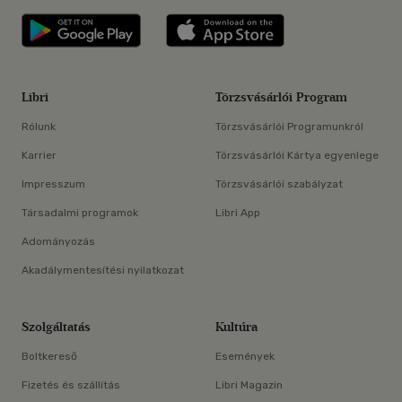
Libri applikáció Szerezd meg: Google P
Libri applikáció 
Libri
Törzsvásárlói Program
Rólunk
Törzsvásárlói Programunkról
Karrier
Törzsvásárlói Kártya egyenlege
Impresszum
Törzsvásárlói szabályzat
Társadalmi programok
Libri App
Adományozás
Akadálymentesítési nyilatkozat
Szolgáltatás
Kultúra
Boltkereső
Események
Fizetés és szállítás
Libri Magazin