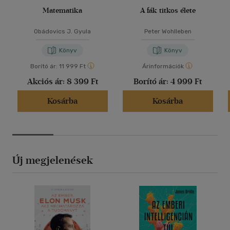
Matematika
A fák titkos élete
Obádovics J. Gyula
Peter Wohlleben
Könyv
Könyv
Borító ár:
11 999 Ft
Árinformációk
Akciós ár:
8 399 Ft
Borító ár:
4 999 Ft
Kosárba
Kosárba
Új megjelenések