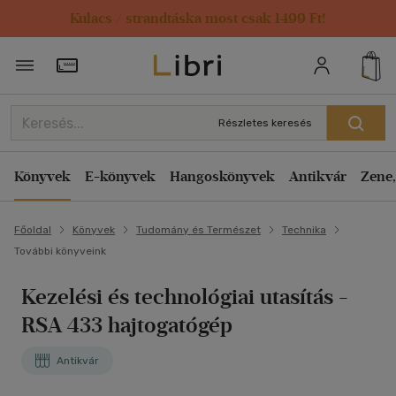
Kulacs / strandtáska most csak 1499 Ft!
Törzsvásárlói Kártya adatai
Részletes keresés
Könyvek
E-könyvek
Hangoskönyvek
Antikvár
Zene,
Főoldal
Könyvek
Tudomány és Természet
Technika
További könyveink
Kezelési és technológiai utasítás
-
RSA 433 hajtogatógép
Antikvár