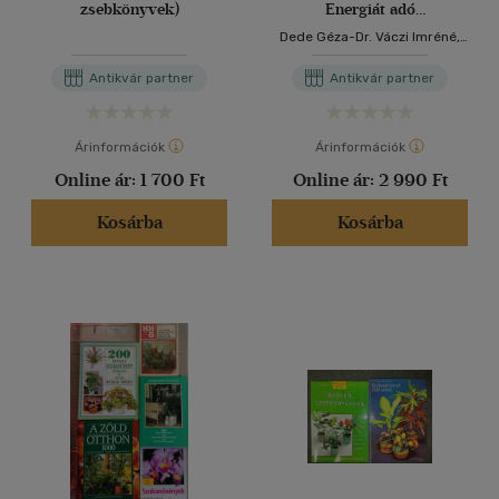
zsebkönyvek)
Energiát adó
szobanövények
Dede Géza-Dr. Váczi Imréné,
Eva-Katharina Hoffmann
Antikvár partner
Antikvár partner
Árinformációk
Árinformációk
Online ár:
1 700 Ft
Online ár:
2 990 Ft
Kosárba
Kosárba