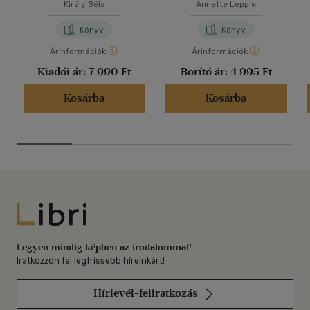
Király Béla
Annette Lepple
Könyv
Könyv
Árinformációk
Árinformációk
Kiadói ár:
7 990 Ft
Borító ár:
4 995 Ft
Kosárba
Kosárba
Libri
Legyen mindig képben az irodalommal!
Iratkozzon fel legfrissebb híreinkért!
Hírlevél-feliratkozás