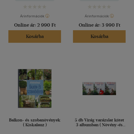
többnyelvű kiadvány)
Árinformációk
Árinformációk
Online ár:
2 990 Ft
Online ár:
3 990 Ft
Kosárba
Kosárba
Balkon- és szobanövények
5 db Virág varázslat kötet
( Kiskalauz )
3 albumban ( Növény-és
virágrendezés, Az otthon