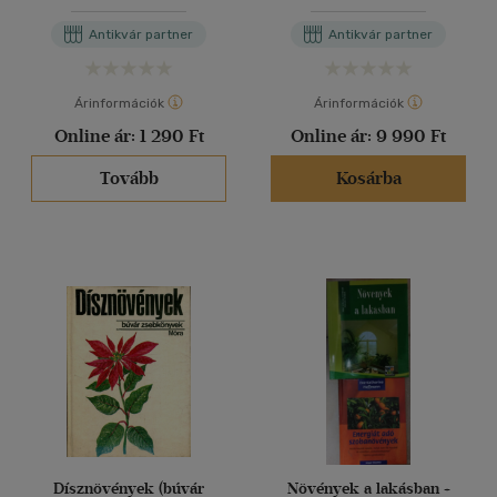
díszei, A ház körül,
Növényápolás,Növénykalauz)
Antikvár partner
Antikvár partner
Árinformációk
Árinformációk
Online ár:
1 290 Ft
Online ár:
9 990 Ft
Tovább
Kosárba
Dísznövények (búvár
Növények a lakásban +