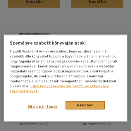
Kosárba
Kosárba
Alkalmaz
Személyre szabott könyvajánlatok!
Tisztelt Vásárlónk! Annak érdekében, hogy az ízléséhez minél
közelebb álló könyveket tudjunk a figyelmébe ajánlani, arra kérjük,
hogy fogadja el az ehhez szükséges cookie-kat a „Rendben” gomb
megnyomásával. Ennek hiányában weboldalunk csak a weboldal
használata szempontjából legszükségesebb cookie-kat telepíti a
böngészőjébe, de cookie-preferenciáit később is bármikor
módosíthatja a Süti beállítások menüpontban. További részletekért
2 db szobanövényes
3 db Natur in der Tasche:
olvassa el a
Libri Könyvkereskedelmi Kft. adatkezelési
könyv: Nagy
Gewürzpflanzen + Grüne
tájékoztatóját
!
növénytanácsadó +
Zimmerpflanzen +
Halina Heitz, Dr. D. G.
Edgar Gugenhan, Norbert
Kertszakértő
Heilpflanzen
Hessayon
Jorek
Rendben
Antikvár partner
Antikvár partner
Süti beállítások
Árinformációk
Árinformációk