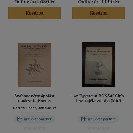
Online ár:
1 680 Ft
Online ár:
4 990 Ft
Kosárba
Kosárba
Szobanövény ápolási
Az Egyetemi BONSAI Club
tanácsok (Hortus
1. sz. tájékoztatója (Mitől
Botanicus Universitatis
marad kicsi a BONSAI?)
Radics Gábor, Janakidisz
Scientiarum Hungariae)
Demeter
Antikvár partner
Antikvár partner