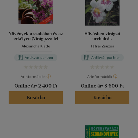
Növények a szobában és az
Hűvösben virágzó
erkélyen (Virágozza fel
orchideák
otthonát!)
Alexandra Kiadó
Tátrai Zsuzsa
Antikvár partner
Antikvár partner
Árinformációk
Árinformációk
Online ár:
2 400 Ft
Online ár:
3 600 Ft
Kosárba
Kosárba