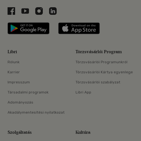
Libri a Facebookon
Libri a Youtube-on
Libri az Instagramon
Libri a LinkedInen
Libri applikáció Szerezd meg: Google P
Libri applikáció 
Libri
Törzsvásárlói Program
Rólunk
Törzsvásárlói Programunkról
Karrier
Törzsvásárlói Kártya egyenlege
Impresszum
Törzsvásárlói szabályzat
Társadalmi programok
Libri App
Adományozás
Akadálymentesítési nyilatkozat
Szolgáltatás
Kultúra