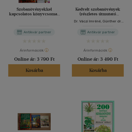
Szobanövényekkel
Kedvelt szobanövények
kapcsolatos könyvcsomag
(részletes útmutató
5db
lakásban tartható
Dr. Váczi Imréné, Günther dr.
dísznövények ápolásához)
Kühle
+ Szobanövények föld
Antikvár partner
Antikvár partner
nélkül (2mű)
Árinformációk
Árinformációk
Online ár:
3 790 Ft
Online ár:
3 490 Ft
Kosárba
Kosárba