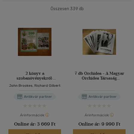
(40)
Összesen
339
db
40 db / oldal
Korosztály szerint
Felnőtt
(52)
Alkalmaz
Nyelv szerint
Magyar
(57)
Angol
(1)
2 könyv a
7 db Orchidea - A Magyar
szobanövényekről:
Orchidea Társaság
Német
(4)
Növények a lakásban, 200
tájékoztatója
John Brookes, Richard Gilbert
kedvelt szobanövény
termesztése és ápolása
Antikvár partner
Antikvár partner
Vélemény szerint
(6)
Árinformációk
Árinformációk
(2)
Online ár:
3 669 Ft
Online ár:
9 990 Ft
(331)