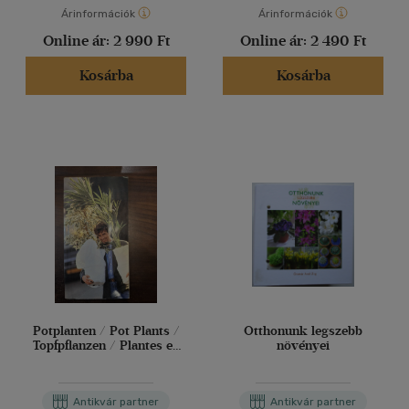
Árinformációk
Árinformációk
Online ár:
2 990 Ft
Online ár:
2 490 Ft
Kosárba
Kosárba
Potplanten / Pot Plants /
Otthonunk legszebb
Topfpflanzen / Plantes en
növényei
pot / Piante da Vaso /
Planta en Particular
1991/92 (Cserepes
Antikvár partner
Antikvár partner
növények képes útmutató,