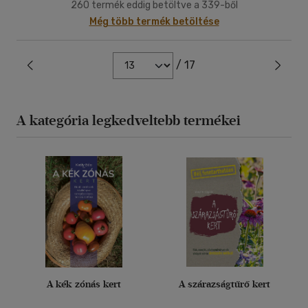
260 termék eddig betöltve a 339-ből
Még több termék betöltése
/ 17
A kategória legkedveltebb termékei
A kék zónás kert
A szárazságtűrő kert