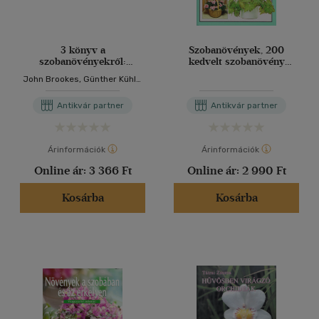
3 könyv a
Szobanövények, 200
szobanövényekről:
kedvelt szobanövény
Növények a lakásban,
termesztése és ápolása +
John Brookes, Günther Kühle,
Szobanövények füd nélkül,
Szobanövények - 188
Halina Heitz
A zöld otthon - 1000
színes növényportré (2mű)
Antikvár partner
Antikvár partner
legszebb szobanövény
Árinformációk
Árinformációk
Online ár:
3 366 Ft
Online ár:
2 990 Ft
Kosárba
Kosárba