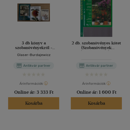
3 db könyv a
2 db. szobanövényes kötet
szobanövényekről -
(Szobanövények
Szobanövények,
(Növényvarázs) +
Glaser-Burdajewicz
Dísznövények
Szobanövény-kalauz)
betegségeinek és
Antikvár partner
Antikvár partner
kártevőinek atlasza,
Szobanövények - Búvár
Zsebkönyvek sorozat
Árinformációk
Árinformációk
Online ár:
3 333 Ft
Online ár:
1 600 Ft
Kosárba
Kosárba