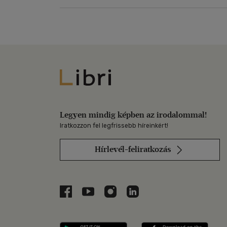
Libri
Legyen mindig képben az irodalommal!
Iratkozzon fel legfrissebb híreinkért!
Hírlevél-feliratkozás
Libri a Facebookon
Libri a Youtube-on
Libri az Instagramon
Libri a LinkedInen