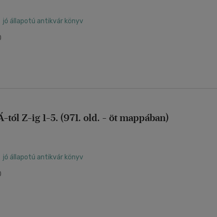
jó állapotú antikvár könyv
0
tól Z-ig 1-5. (971. old. - öt mappában)
jó állapotú antikvár könyv
0