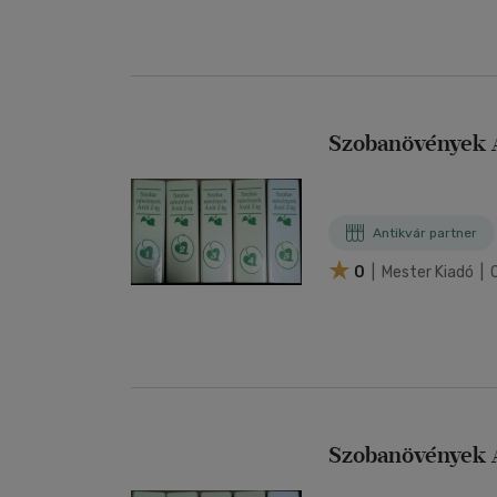
Szobanövények Á-
Antikvár partner
0
| Mester Kiadó | 
Szobanövények Á-