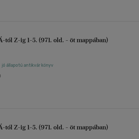
tól Z-ig 1-5. (971. old. - öt mappában)
jó állapotú antikvár könyv
0
tól Z-ig 1-5. (971. old. - öt mappában)