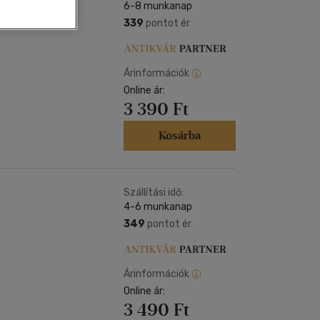
Kártya
6-8 munkanap
Vallás, mitológia
m
339
pontot ér
Képeslap
és Természet
yv
Naptár
k
Papír, írószer
Árinformációk
Online ár:
ok
3 390 Ft
Kosárba
Szállítási idő:
4-6 munkanap
349
pontot ér
Árinformációk
Online ár:
3 490 Ft