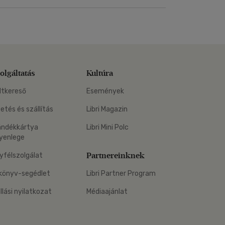
olgáltatás
Kultúra
ltkereső
Események
zetés és szállítás
Libri Magazin
ándékkártya
Libri Mini Polc
yenlege
Partnereinknek
yfélszolgálat
könyv-segédlet
Libri Partner Program
állási nyilatkozat
Médiaajánlat