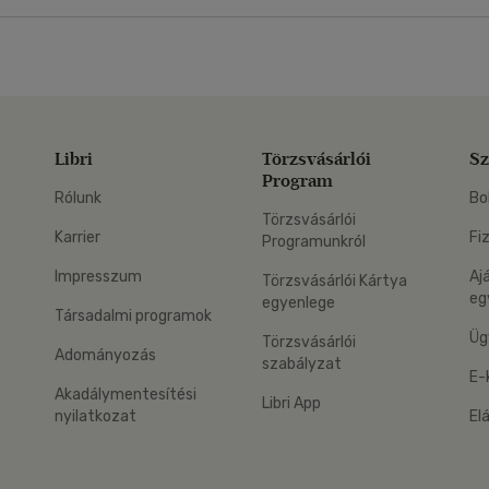
Libri
Törzsvásárlói
Sz
Program
Rólunk
Bo
Törzsvásárlói
Karrier
Fi
Programunkról
Impresszum
Aj
Törzsvásárlói Kártya
eg
egyenlege
Társadalmi programok
Üg
Törzsvásárlói
Adományozás
szabályzat
E-
Akadálymentesítési
Libri App
nyilatkozat
El