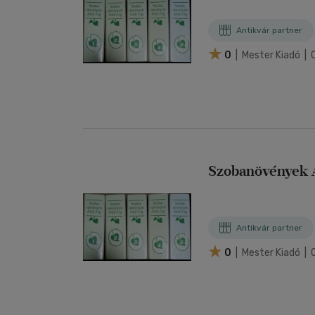
Antikvár partner
0
| Mester Kiadó | 
Szobanövények Á-
Antikvár partner
0
| Mester Kiadó | 