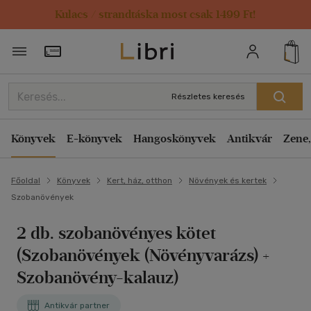
Kulacs / strandtáska most csak 1499 Ft!
Törzsvásárlói Kártya adatai
Részletes keresés
Könyvek
E-könyvek
Hangoskönyvek
Antikvár
Zene,
Főoldal
Könyvek
Kert, ház, otthon
Növények és kertek
Szobanövények
2 db. szobanövényes kötet
(Szobanövények (Növényvarázs) +
Szobanövény-kalauz)
Antikvár partner