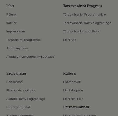
Libri
Törzsvásárlói Program
Rólunk
Törzsvásárlói Programunkról
Karrier
Törzsvásárlói Kártya egyenlege
Impresszum
Törzsvásárlói szabályzat
Társadalmi programok
Libri App
Adományozás
Akadálymentesítési nyilatkozat
Szolgáltatás
Kultúra
Boltkereső
Események
Fizetés és szállítás
Libri Magazin
Ajándékkártya egyenlege
Libri Mini Polc
Partnereinknek
Ügyfélszolgálat
E-könyv-segédlet
Libri Partner Program