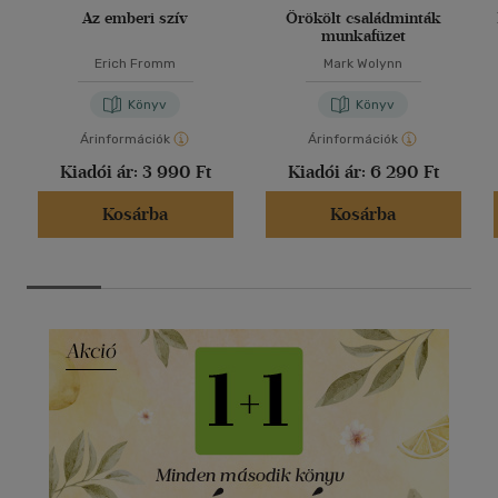
Az emberi szív
Örökölt családminták
munkafüzet
Erich Fromm
Mark Wolynn
Könyv
Könyv
Árinformációk
Árinformációk
Kiadói ár:
3 990 Ft
Kiadói ár:
6 290 Ft
Kosárba
Kosárba