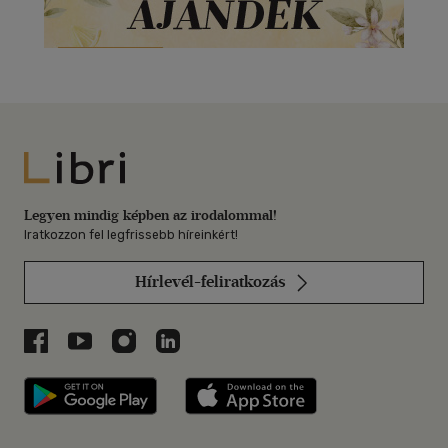
Libri
Legyen mindig képben az irodalommal!
Iratkozzon fel legfrissebb híreinkért!
Hírlevél-feliratkozás
Libri a Facebookon
Libri a Youtube-on
Libri az Instagramon
Libri a LinkedInen
Libri applikáció Szerezd meg: Google P
Libri applikáció 