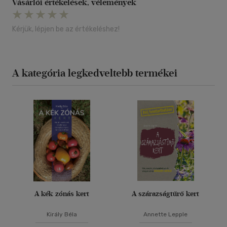
Vásárlói értékelések, vélemények
Kérjük, lépjen be az értékeléshez!
A kategória legkedveltebb termékei
A kék zónás kert
A szárazságtűrő kert
Király Béla
Annette Lepple