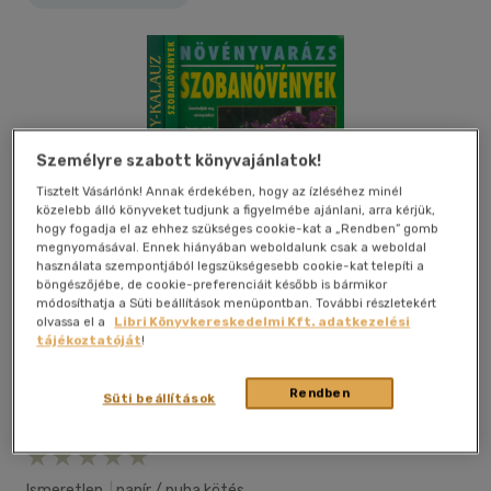
Személyre szabott könyvajánlatok!
Tisztelt Vásárlónk! Annak érdekében, hogy az ízléséhez minél
közelebb álló könyveket tudjunk a figyelmébe ajánlani, arra kérjük,
hogy fogadja el az ehhez szükséges cookie-kat a „Rendben” gomb
megnyomásával. Ennek hiányában weboldalunk csak a weboldal
használata szempontjából legszükségesebb cookie-kat telepíti a
böngészőjébe, de cookie-preferenciáit később is bármikor
módosíthatja a Süti beállítások menüpontban. További részletekért
olvassa el a
Libri Könyvkereskedelmi Kft. adatkezelési
tájékoztatóját
!
Rendben
Süti beállítások
Kívánságlistához adom
Megosztom
Ismeretlen
|
papír / puha kötés