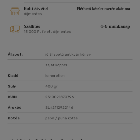
Bolti átvétel
Elérhető készlet esetén akár ma
díjmentes
Szállítás
4-6 munkanap
15 000 Ft felett díjmentes
Állapot:
jó állapotú antikvár könyv
saját képpel
Kiadó
Ismeretlen
Súly
400 gr
ISBN
2310021870796
Árukód
SL#2112922146
Kötés
papír / puha kötés